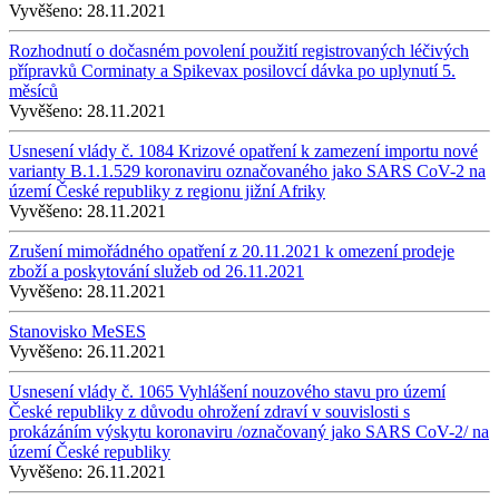
Vyvěšeno:
28.11.2021
Rozhodnutí o dočasném povolení použití registrovaných léčivých
přípravků Corminaty a Spikevax posilovcí dávka po uplynutí 5.
měsíců
Vyvěšeno:
28.11.2021
Usnesení vlády č. 1084 Krizové opatření k zamezení importu nové
varianty B.1.1.529 koronaviru označovaného jako SARS CoV-2 na
území České republiky z regionu jižní Afriky
Vyvěšeno:
28.11.2021
Zrušení mimořádného opatření z 20.11.2021 k omezení prodeje
zboží a poskytování služeb od 26.11.2021
Vyvěšeno:
28.11.2021
Stanovisko MeSES
Vyvěšeno:
26.11.2021
Usnesení vlády č. 1065 Vyhlášení nouzového stavu pro území
České republiky z důvodu ohrožení zdraví v souvislosti s
prokázáním výskytu koronaviru /označovaný jako SARS CoV-2/ na
území České republiky
Vyvěšeno:
26.11.2021