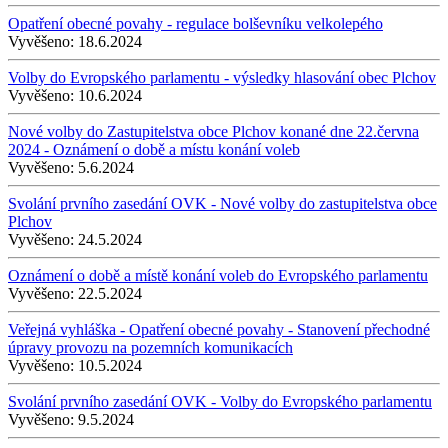
Opatření obecné povahy - regulace bolševníku velkolepého
Vyvěšeno:
18.6.2024
Volby do Evropského parlamentu - výsledky hlasování obec Plchov
Vyvěšeno:
10.6.2024
Nové volby do Zastupitelstva obce Plchov konané dne 22.června
2024 - Oznámení o době a místu konání voleb
Vyvěšeno:
5.6.2024
Svolání prvního zasedání OVK - Nové volby do zastupitelstva obce
Plchov
Vyvěšeno:
24.5.2024
Oznámení o době a místě konání voleb do Evropského parlamentu
Vyvěšeno:
22.5.2024
Veřejná vyhláška - Opatření obecné povahy - Stanovení přechodné
úpravy provozu na pozemních komunikacích
Vyvěšeno:
10.5.2024
Svolání prvního zasedání OVK - Volby do Evropského parlamentu
Vyvěšeno:
9.5.2024