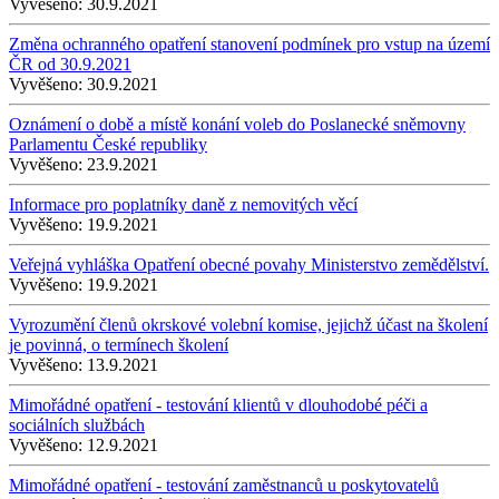
Vyvěšeno:
30.9.2021
Změna ochranného opatření stanovení podmínek pro vstup na území
ČR od 30.9.2021
Vyvěšeno:
30.9.2021
Oznámení o době a místě konání voleb do Poslanecké sněmovny
Parlamentu České republiky
Vyvěšeno:
23.9.2021
Informace pro poplatníky daně z nemovitých věcí
Vyvěšeno:
19.9.2021
Veřejná vyhláška Opatření obecné povahy Ministerstvo zemědělství.
Vyvěšeno:
19.9.2021
Vyrozumění členů okrskové volební komise, jejichž účast na školení
je povinná, o termínech školení
Vyvěšeno:
13.9.2021
Mimořádné opatření - testování klientů v dlouhodobé péči a
sociálních službách
Vyvěšeno:
12.9.2021
Mimořádné opatření - testování zaměstnanců u poskytovatelů