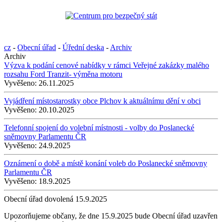
cz
-
Obecní úřad
-
Úřední deska
-
Archiv
Archiv
Výzva k podání cenové nabídky v rámci Veřejné zakázky malého
rozsahu Ford Tranzit- výměna motoru
Vyvěšeno:
26.11.2025
Vyjádření místostarostky obce Plchov k aktuálnímu dění v obci
Vyvěšeno:
20.10.2025
Telefonní spojení do volební místnosti - volby do Poslanecké
sněmovny Parlamentu ČR
Vyvěšeno:
24.9.2025
Oznámení o době a místě konání voleb do Poslanecké sněmovny
Parlamentu ČR
Vyvěšeno:
18.9.2025
Obecní úřad dovolená 15.9.2025
Upozorňujeme občany, že dne 15.9.2025 bude Obecní úřad uzavřen