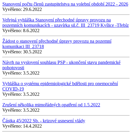
Stanovení počtu členů zastupitelstva na volební období 2022 - 2026
Vyvěšeno:
29.6.2022
Veřejná vyhláška Stanovení přechodné úpravy provozu na
pozemních komunikacích - uzavírka sil.č. III_23719 Kvílice -Třebíz
Vyvěšeno:
8.6.2022
Žádost o stanovení přechodné úpravy provozu na pozemní
komunikaci III_23718
Vyvěšeno:
30.5.2022
Návrh na vyslovení souhlasu PSP - ukončení stavu pandemické
pohotovosti
Vyvěšeno:
3.5.2022
Vyhláška o systému epidemiologické bdělosti pro onemocnění
COVID-19
Vyvěšeno:
3.5.2022
Zrušení několika mimořádných opatření od 1.5.2022
Vyvěšeno:
3.5.2022
Částka 45/2022 Sb. - krizové usnesení vlády
Vyvěšeno:
14.4.2022