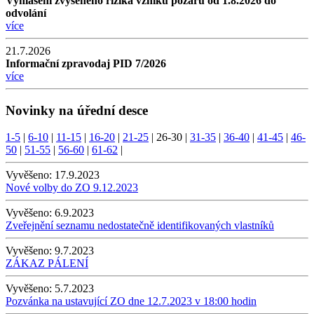
Vyhlášení zvýšeného rizika vzniku požáru od 1.8.2026 do
odvolání
více
21.7.2026
Informační zpravodaj PID 7/2026
více
Novinky na úřední desce
1-5
|
6-10
|
11-15
|
16-20
|
21-25
|
26-30
|
31-35
|
36-40
|
41-45
|
46-
50
|
51-55
|
56-60
|
61-62
|
Vyvěšeno:
17.9.2023
Nové volby do ZO 9.12.2023
Vyvěšeno:
6.9.2023
Zveřejnění seznamu nedostatečně identifikovaných vlastníků
Vyvěšeno:
9.7.2023
ZÁKAZ PÁLENÍ
Vyvěšeno:
5.7.2023
Pozvánka na ustavující ZO dne 12.7.2023 v 18:00 hodin