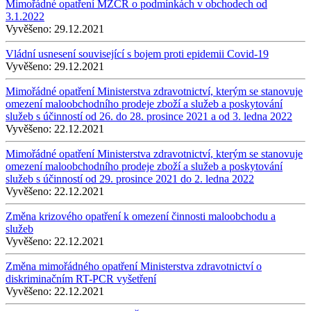
Mimořádné opatření MZČR o podmínkách v obchodech od
3.1.2022
Vyvěšeno:
29.12.2021
Vládní usnesení související s bojem proti epidemii Covid-19
Vyvěšeno:
29.12.2021
Mimořádné opatření Ministerstva zdravotnictví, kterým se stanovuje
omezení maloobchodního prodeje zboží a služeb a poskytování
služeb s účinností od 26. do 28. prosince 2021 a od 3. ledna 2022
Vyvěšeno:
22.12.2021
Mimořádné opatření Ministerstva zdravotnictví, kterým se stanovuje
omezení maloobchodního prodeje zboží a služeb a poskytování
služeb s účinností od 29. prosince 2021 do 2. ledna 2022
Vyvěšeno:
22.12.2021
Změna krizového opatření k omezení činnosti maloobchodu a
služeb
Vyvěšeno:
22.12.2021
Změna mimořádného opatření Ministerstva zdravotnictví o
diskriminačním RT-PCR vyšetření
Vyvěšeno:
22.12.2021