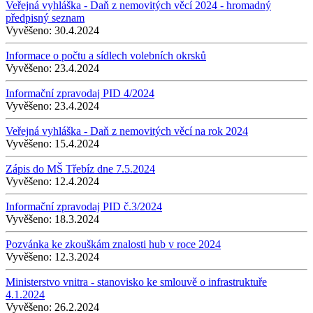
Veřejná vyhláška - Daň z nemovitých věcí 2024 - hromadný
předpisný seznam
Vyvěšeno:
30.4.2024
Informace o počtu a sídlech volebních okrsků
Vyvěšeno:
23.4.2024
Informační zpravodaj PID 4/2024
Vyvěšeno:
23.4.2024
Veřejná vyhláška - Daň z nemovitých věcí na rok 2024
Vyvěšeno:
15.4.2024
Zápis do MŠ Třebíz dne 7.5.2024
Vyvěšeno:
12.4.2024
Informační zpravodaj PID č.3/2024
Vyvěšeno:
18.3.2024
Pozvánka ke zkouškám znalosti hub v roce 2024
Vyvěšeno:
12.3.2024
Ministerstvo vnitra - stanovisko ke smlouvě o infrastruktuře
4.1.2024
Vyvěšeno:
26.2.2024