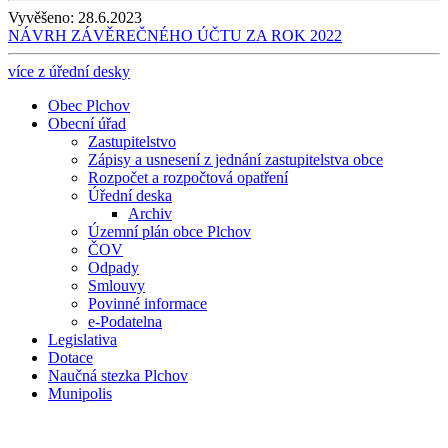
Vyvěšeno:
28.6.2023
NÁVRH ZÁVĚREČNÉHO ÚČTU ZA ROK 2022
více z úřední desky
Obec Plchov
Obecní úřad
Zastupitelstvo
Zápisy a usnesení z jednání zastupitelstva obce
Rozpočet a rozpočtová opatření
Úřední deska
Archiv
Územní plán obce Plchov
ČOV
Odpady
Smlouvy
Povinné informace
e-Podatelna
Legislativa
Dotace
Naučná stezka Plchov
Munipolis