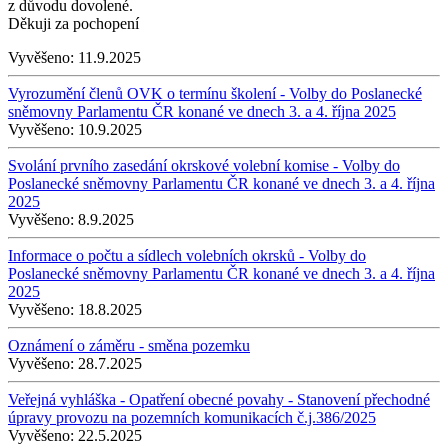
z důvodu dovolené.
Děkuji za pochopení
Vyvěšeno:
11.9.2025
Vyrozumění členů OVK o termínu školení - Volby do Poslanecké
sněmovny Parlamentu ČR konané ve dnech 3. a 4. října 2025
Vyvěšeno:
10.9.2025
Svolání prvního zasedání okrskové volební komise - Volby do
Poslanecké sněmovny Parlamentu ČR konané ve dnech 3. a 4. října
2025
Vyvěšeno:
8.9.2025
Informace o počtu a sídlech volebních okrsků - Volby do
Poslanecké sněmovny Parlamentu ČR konané ve dnech 3. a 4. října
2025
Vyvěšeno:
18.8.2025
Oznámení o záměru - směna pozemku
Vyvěšeno:
28.7.2025
Veřejná vyhláška - Opatření obecné povahy - Stanovení přechodné
úpravy provozu na pozemních komunikacích č.j.386/2025
Vyvěšeno:
22.5.2025