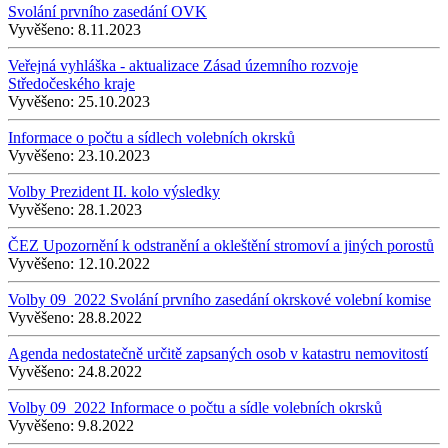
Svolání prvního zasedání OVK
Vyvěšeno:
8.11.2023
Veřejná vyhláška - aktualizace Zásad územního rozvoje
Středočeského kraje
Vyvěšeno:
25.10.2023
Informace o počtu a sídlech volebních okrsků
Vyvěšeno:
23.10.2023
Volby Prezident II. kolo výsledky
Vyvěšeno:
28.1.2023
ČEZ Upozornění k odstranění a okleštění stromoví a jiných porostů
Vyvěšeno:
12.10.2022
Volby 09_2022 Svolání prvního zasedání okrskové volební komise
Vyvěšeno:
28.8.2022
Agenda nedostatečně určitě zapsaných osob v katastru nemovitostí
Vyvěšeno:
24.8.2022
Volby 09_2022 Informace o počtu a sídle volebních okrsků
Vyvěšeno:
9.8.2022