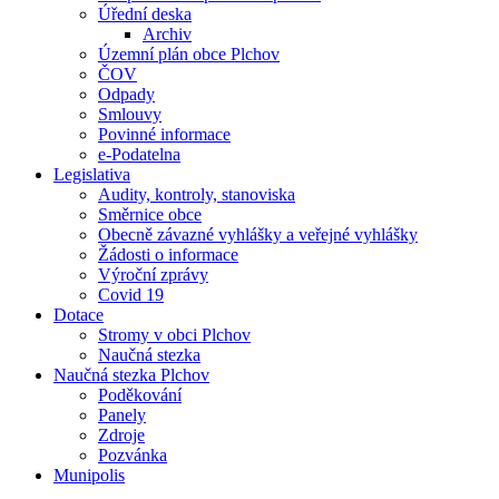
Úřední deska
Archiv
Územní plán obce Plchov
ČOV
Odpady
Smlouvy
Povinné informace
e-Podatelna
Legislativa
Audity, kontroly, stanoviska
Směrnice obce
Obecně závazné vyhlášky a veřejné vyhlášky
Žádosti o informace
Výroční zprávy
Covid 19
Dotace
Stromy v obci Plchov
Naučná stezka
Naučná stezka Plchov
Poděkování
Panely
Zdroje
Pozvánka
Munipolis