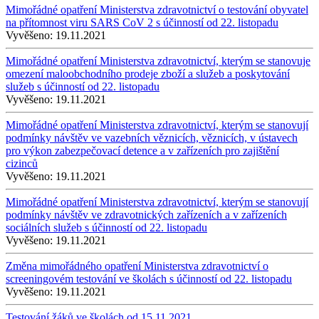
Mimořádné opatření Ministerstva zdravotnictví o testování obyvatel
na přítomnost viru SARS CoV 2 s účinností od 22. listopadu
Vyvěšeno:
19.11.2021
Mimořádné opatření Ministerstva zdravotnictví, kterým se stanovuje
omezení maloobchodního prodeje zboží a služeb a poskytování
služeb s účinností od 22. listopadu
Vyvěšeno:
19.11.2021
Mimořádné opatření Ministerstva zdravotnictví, kterým se stanovují
podmínky návštěv ve vazebních věznicích, věznicích, v ústavech
pro výkon zabezpečovací detence a v zařízeních pro zajištění
cizinců
Vyvěšeno:
19.11.2021
Mimořádné opatření Ministerstva zdravotnictví, kterým se stanovují
podmínky návštěv ve zdravotnických zařízeních a v zařízeních
sociálních služeb s účinností od 22. listopadu
Vyvěšeno:
19.11.2021
Změna mimořádného opatření Ministerstva zdravotnictví o
screeningovém testování ve školách s účinností od 22. listopadu
Vyvěšeno:
19.11.2021
Testování žáků ve školách od 15.11.2021