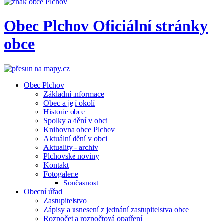
Obec
Plchov
Oficiální stránky
obce
Obec Plchov
Základní informace
Obec a její okolí
Historie obce
Spolky a dění v obci
Knihovna obce Plchov
Aktuální dění v obci
Aktuality - archiv
Plchovské noviny
Kontakt
Fotogalerie
Současnost
Obecní úřad
Zastupitelstvo
Zápisy a usnesení z jednání zastupitelstva obce
Rozpočet a rozpočtová opatření