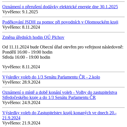
Oznámení o přerušení dodávky elektrické energie dne 30.1.2025
Vyvěšeno:
9.1.2025
Poděkování JSDH za pomoc při povodních v Olomouckém kraji
Vyvěšeno:
8.11.2024
Změna úředních hodin OÚ Plchov
Od 11.11.2024 bude Obecní úřad otevřen pro veřejnost následovně:
Pondělí 16:00 - 19:00 hodin
Středa 16:00 - 19:00 hodin
Vyvěšeno:
8.11.2024
Výsledky voleb do 1/3 Senátu Parlamentu ČR - 2.kolo
Vyvěšeno:
28.9.2024
Oznámení o místě a době konání voleb - Volby do zastupitelstva
Středočeského kraje a do 1/3 Senátu Parlamentu ČR
Vyvěšeno:
24.9.2024
Výsledky voleb do Zastupitelstev krajů konaných ve dnech 20.-
21.9.2024
Vyvěšeno:
21.9.2024