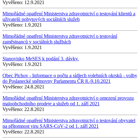
Vyvěšeno:
12.9.2021
Mimořádné opatření Ministerstva zdravotnictví o testování klientů a
uživatelů pobytových sociálních služeb
Vyvěšeno:
1.9.2021
Mimořádné opatření Ministerstva zdravotnictví o testování
zaměstnanců v sociálních službách
Vyvěšeno:
1.9.2021
Stanovisko MeSES k podání 3. dávky.
Vyvěšeno:
1.9.2021
Obec Plchov - Informace o počtu a sídlech volebních okrsků - volby
do Poslanecké sněmovny Parlamentu ČR 8.-9.10.2021
Vyvěšeno:
24.8.2021
Mimořádné opatření Ministerstva zdravotnictví o omezení provozu
maloobchodního prodeje a služeb od 1. září 2021
Vyvěšeno:
22.8.2021
Mimořádné opatření Ministerstva zdravotnictví o testování obyvatel
na přítomnost viru SARS‑CoV‑2 od 1. září 2021
Vyvěšeno:
22.8.2021