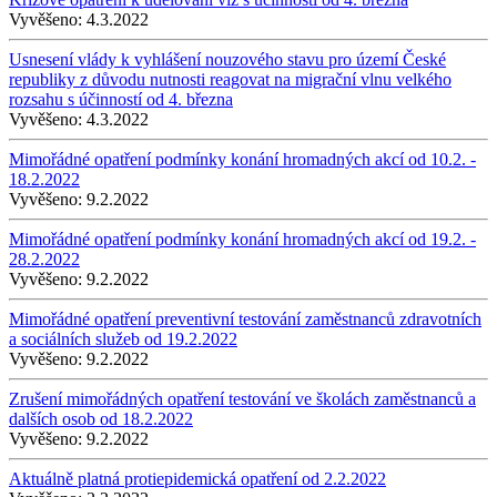
Vyvěšeno:
4.3.2022
Usnesení vlády k vyhlášení nouzového stavu pro území České
republiky z důvodu nutnosti reagovat na migrační vlnu velkého
rozsahu s účinností od 4. března
Vyvěšeno:
4.3.2022
Mimořádné opatření podmínky konání hromadných akcí od 10.2. -
18.2.2022
Vyvěšeno:
9.2.2022
Mimořádné opatření podmínky konání hromadných akcí od 19.2. -
28.2.2022
Vyvěšeno:
9.2.2022
Mimořádné opatření preventivní testování zaměstnanců zdravotních
a sociálních služeb od 19.2.2022
Vyvěšeno:
9.2.2022
Zrušení mimořádných opatření testování ve školách zaměstnanců a
dalších osob od 18.2.2022
Vyvěšeno:
9.2.2022
Aktuálně platná protiepidemická opatření od 2.2.2022