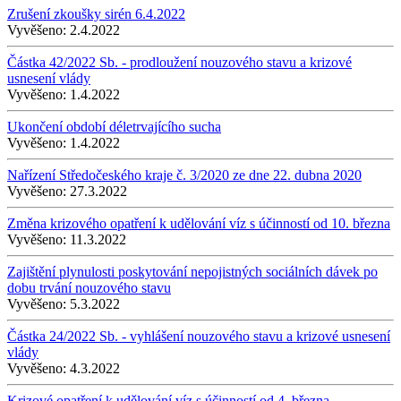
Zrušení zkoušky sirén 6.4.2022
Vyvěšeno:
2.4.2022
Částka 42/2022 Sb. - prodloužení nouzového stavu a krizové
usnesení vlády
Vyvěšeno:
1.4.2022
Ukončení období déletrvajícího sucha
Vyvěšeno:
1.4.2022
Nařízení Středočeského kraje č. 3/2020 ze dne 22. dubna 2020
Vyvěšeno:
27.3.2022
Změna krizového opatření k udělování víz s účinností od 10. března
Vyvěšeno:
11.3.2022
Zajištění plynulosti poskytování nepojistných sociálních dávek po
dobu trvání nouzového stavu
Vyvěšeno:
5.3.2022
Částka 24/2022 Sb. - vyhlášení nouzového stavu a krizové usnesení
vlády
Vyvěšeno:
4.3.2022
Krizové opatření k udělování víz s účinností od 4. března