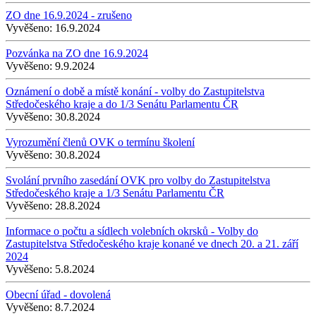
ZO dne 16.9.2024 - zrušeno
Vyvěšeno:
16.9.2024
Pozvánka na ZO dne 16.9.2024
Vyvěšeno:
9.9.2024
Oznámení o době a místě konání - volby do Zastupitelstva
Středočeského kraje a do 1/3 Senátu Parlamentu ČR
Vyvěšeno:
30.8.2024
Vyrozumění členů OVK o termínu školení
Vyvěšeno:
30.8.2024
Svolání prvního zasedání OVK pro volby do Zastupitelstva
Středočeského kraje a 1/3 Senátu Parlamentu ČR
Vyvěšeno:
28.8.2024
Informace o počtu a sídlech volebních okrsků - Volby do
Zastupitelstva Středočeského kraje konané ve dnech 20. a 21. září
2024
Vyvěšeno:
5.8.2024
Obecní úřad - dovolená
Vyvěšeno:
8.7.2024