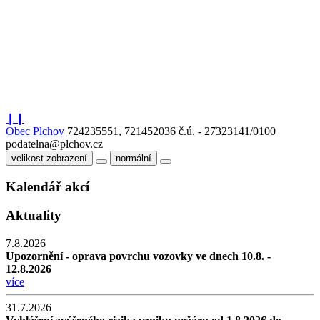
❙❙
Obec Plchov
724235551, 721452036
č.ú. - 27323141/0100
podatelna@plchov.cz
velikost zobrazení
normální
Kalendář akcí
Aktuality
7.8.2026
Upozornění - oprava povrchu vozovky ve dnech 10.8. -
12.8.2026
více
31.7.2026