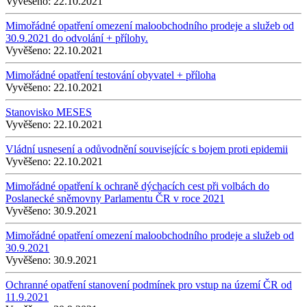
Vyvěšeno:
22.10.2021
Mimořádné opatření omezení maloobchodního prodeje a služeb od
30.9.2021 do odvolání + přílohy.
Vyvěšeno:
22.10.2021
Mimořádné opatření testování obyvatel + příloha
Vyvěšeno:
22.10.2021
Stanovisko MESES
Vyvěšeno:
22.10.2021
Vládní usnesení a odůvodnění souvisejícíc s bojem proti epidemii
Vyvěšeno:
22.10.2021
Mimořádné opatření k ochraně dýchacích cest při volbách do
Poslanecké sněmovny Parlamentu ČR v roce 2021
Vyvěšeno:
30.9.2021
Mimořádné opatření omezení maloobchodního prodeje a služeb od
30.9.2021
Vyvěšeno:
30.9.2021
Ochranné opatření stanovení podmínek pro vstup na území ČR od
11.9.2021