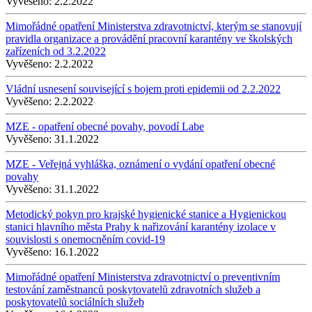
Vyvěšeno:
2.2.2022
Mimořádné opatření Ministerstva zdravotnictví, kterým se stanovují
pravidla organizace a provádění pracovní karantény ve školských
zařízeních od 3.2.2022
Vyvěšeno:
2.2.2022
Vládní usnesení související s bojem proti epidemii od 2.2.2022
Vyvěšeno:
2.2.2022
MZE - opatření obecné povahy, povodí Labe
Vyvěšeno:
31.1.2022
MZE - Veřejná vyhláška, oznámení o vydání opatření obecné
povahy
Vyvěšeno:
31.1.2022
Metodický pokyn pro krajské hygienické stanice a Hygienickou
stanici hlavního města Prahy k nařizování karantény izolace v
souvislosti s onemocněním covid-19
Vyvěšeno:
16.1.2022
Mimořádné opatření Ministerstva zdravotnictví o preventivním
testování zaměstnanců poskytovatelů zdravotních služeb a
poskytovatelů sociálních služeb