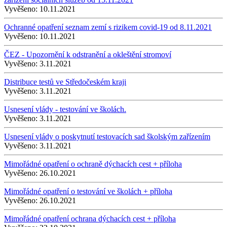
Vyvěšeno:
10.11.2021
Ochranné opatření seznam zemí s rizikem covid-19 od 8.11.2021
Vyvěšeno:
10.11.2021
ČEZ - Upozornění k odstranění a okleštění stromoví
Vyvěšeno:
3.11.2021
Distribuce testů ve Středočeském kraji
Vyvěšeno:
3.11.2021
Usnesení vlády - testování ve školách.
Vyvěšeno:
3.11.2021
Usnesení vlády o poskytnutí testovacích sad školským zařízením
Vyvěšeno:
3.11.2021
Mimořádné opatření o ochraně dýchacích cest + příloha
Vyvěšeno:
26.10.2021
Mimořádné opatření o testování ve školách + příloha
Vyvěšeno:
26.10.2021
Mimořádné opatření ochrana dýchacích cest + příloha