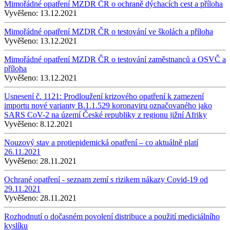
Mimořádné opatření MZDR ČR o ochraně dýchacích cest a příloha
Vyvěšeno:
13.12.2021
Mimořádné opatření MZDR ČR o testování ve školách a příloha
Vyvěšeno:
13.12.2021
Mimořádné opatření MZDR ČR o testování zaměstnanců a OSVČ a
příloha
Vyvěšeno:
13.12.2021
Usnesení č. 1121: Prodloužení krizového opatření k zamezení
importu nové varianty B.1.1.529 koronaviru označovaného jako
SARS CoV-2 na území České republiky z regionu jižní Afriky
Vyvěšeno:
8.12.2021
Nouzový stav a protiepidemická opatření – co aktuálně platí
26.11.2021
Vyvěšeno:
28.11.2021
Ochrané opatření - seznam zemí s rizikem nákazy Covid-19 od
29.11.2021
Vyvěšeno:
28.11.2021
Rozhodnutí o dočasném povolení distribuce a použití mediciálního
kyslíku