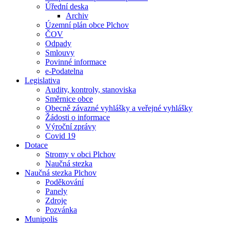
Úřední deska
Archiv
Územní plán obce Plchov
ČOV
Odpady
Smlouvy
Povinné informace
e-Podatelna
Legislativa
Audity, kontroly, stanoviska
Směrnice obce
Obecně závazné vyhlášky a veřejné vyhlášky
Žádosti o informace
Výroční zprávy
Covid 19
Dotace
Stromy v obci Plchov
Naučná stezka
Naučná stezka Plchov
Poděkování
Panely
Zdroje
Pozvánka
Munipolis