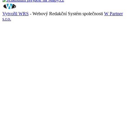
Vytvořil WRS
- Webový Redakční Systém společnosti
W Partner
s.r.o.