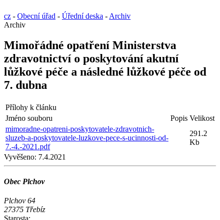
cz
-
Obecní úřad
-
Úřední deska
-
Archiv
Archiv
Mimořádné opatření Ministerstva
zdravotnictví o poskytování akutní
lůžkové péče a následné lůžkové péče od
7. dubna
Přílohy k článku
Jméno souboru
Popis
Velikost
mimoradne-opatreni-poskytovatele-zdravotnich-
291.2
sluzeb-a-poskytovatele-luzkove-pece-s-ucinnosti-od-
Kb
7.-4.-2021.pdf
Vyvěšeno:
7.4.2021
Obec Plchov
Plchov 64
27375 Třebíz
Starosta: