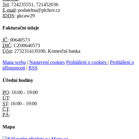
Tel:
724235551, 721452036
E-mail:
podatelna@plchov.cz
IDDS:
gkcaw29
Fakturační údaje
IČ:
00640573
DIČ:
CZ00640573
Účet:
27323141/0100, Komerční banka
Mapa webu
|
Nastavení cookies
Prohlášení o cookies
|
Prohlášení o
přístupnosti
|
RSS
Úřední hodiny
PO:
16:00 - 19:00
ÚT:
ST:
16:00 - 19:00
ČT:
PÁ:
Mapa