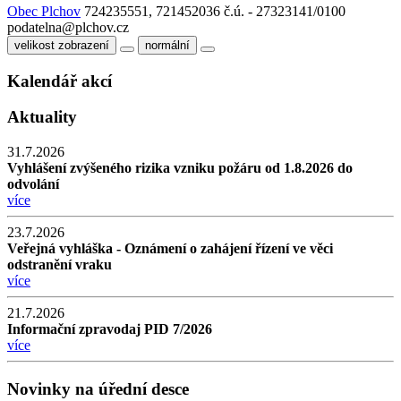
Obec Plchov
724235551, 721452036
č.ú. - 27323141/0100
podatelna@plchov.cz
velikost zobrazení
normální
Kalendář akcí
Aktuality
31.7.2026
Vyhlášení zvýšeného rizika vzniku požáru od 1.8.2026 do
odvolání
více
23.7.2026
Veřejná vyhláška - Oznámení o zahájení řízení ve věci
odstranění vraku
více
21.7.2026
Informační zpravodaj PID 7/2026
více
Novinky na úřední desce