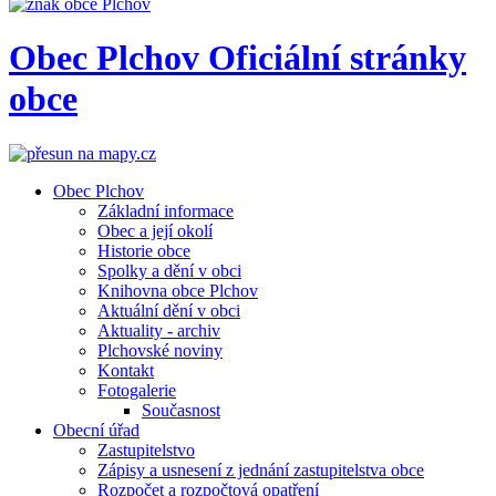
Obec
Plchov
Oficiální stránky
obce
Obec Plchov
Základní informace
Obec a její okolí
Historie obce
Spolky a dění v obci
Knihovna obce Plchov
Aktuální dění v obci
Aktuality - archiv
Plchovské noviny
Kontakt
Fotogalerie
Současnost
Obecní úřad
Zastupitelstvo
Zápisy a usnesení z jednání zastupitelstva obce
Rozpočet a rozpočtová opatření