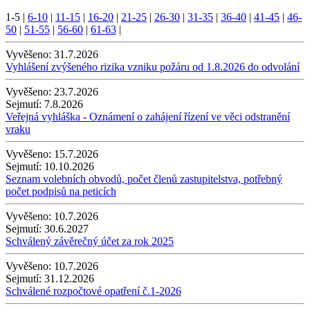
1-5
|
6-10
|
11-15
|
16-20
|
21-25
|
26-30
|
31-35
|
36-40
|
41-45
|
46-
50
|
51-55
|
56-60
|
61-63
|
Vyvěšeno:
31.7.2026
Vyhlášení zvýšeného rizika vzniku požáru od 1.8.2026 do odvolání
Vyvěšeno:
23.7.2026
Sejmutí:
7.8.2026
Veřejná vyhláška - Oznámení o zahájení řízení ve věci odstranění
vraku
Vyvěšeno:
15.7.2026
Sejmutí:
10.10.2026
Seznam volebních obvodů, počet členů zastupitelstva, potřebný
počet podpisů na peticích
Vyvěšeno:
10.7.2026
Sejmutí:
30.6.2027
Schválený závěrečný účet za rok 2025
Vyvěšeno:
10.7.2026
Sejmutí:
31.12.2026
Schválené rozpočtové opatření č.1-2026