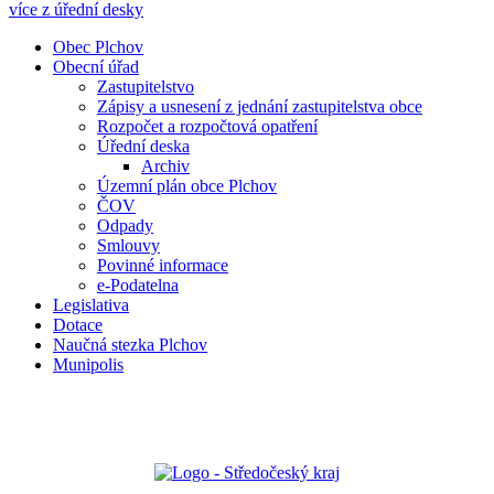
více z úřední desky
Obec Plchov
Obecní úřad
Zastupitelstvo
Zápisy a usnesení z jednání zastupitelstva obce
Rozpočet a rozpočtová opatření
Úřední deska
Archiv
Územní plán obce Plchov
ČOV
Odpady
Smlouvy
Povinné informace
e-Podatelna
Legislativa
Dotace
Naučná stezka Plchov
Munipolis