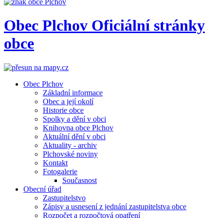
Obec
Plchov
Oficiální stránky
obce
Obec Plchov
Základní informace
Obec a její okolí
Historie obce
Spolky a dění v obci
Knihovna obce Plchov
Aktuální dění v obci
Aktuality - archiv
Plchovské noviny
Kontakt
Fotogalerie
Současnost
Obecní úřad
Zastupitelstvo
Zápisy a usnesení z jednání zastupitelstva obce
Rozpočet a rozpočtová opatření