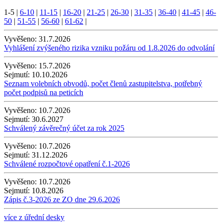
1-5
|
6-10
|
11-15
|
16-20
|
21-25
|
26-30
|
31-35
|
36-40
|
41-45
|
46-
50
|
51-55
|
56-60
|
61-62
|
Vyvěšeno:
31.7.2026
Vyhlášení zvýšeného rizika vzniku požáru od 1.8.2026 do odvolání
Vyvěšeno:
15.7.2026
Sejmutí:
10.10.2026
Seznam volebních obvodů, počet členů zastupitelstva, potřebný
počet podpisů na peticích
Vyvěšeno:
10.7.2026
Sejmutí:
30.6.2027
Schválený závěrečný účet za rok 2025
Vyvěšeno:
10.7.2026
Sejmutí:
31.12.2026
Schválené rozpočtové opatření č.1-2026
Vyvěšeno:
10.7.2026
Sejmutí:
10.8.2026
Zápis č.3-2026 ze ZO dne 29.6.2026
více z úřední desky