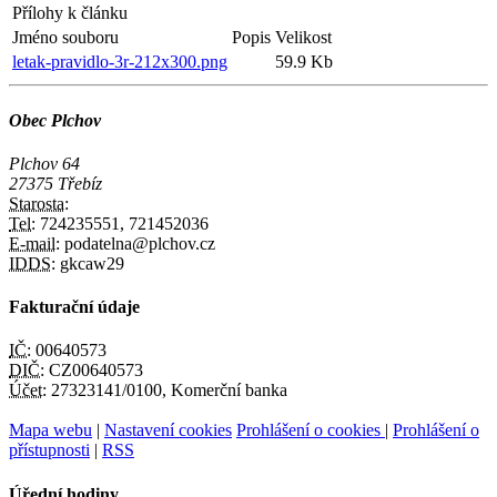
Přílohy k článku
Jméno souboru
Popis
Velikost
letak-pravidlo-3r-212x300.png
59.9 Kb
Obec Plchov
Plchov 64
27375 Třebíz
Starosta:
Tel:
724235551, 721452036
E-mail:
podatelna@plchov.cz
IDDS:
gkcaw29
Fakturační údaje
IČ:
00640573
DIČ:
CZ00640573
Účet:
27323141/0100, Komerční banka
Mapa webu
|
Nastavení cookies
Prohlášení o cookies
|
Prohlášení o
přístupnosti
|
RSS
Úřední hodiny