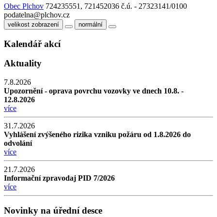
Obec Plchov
724235551, 721452036
č.ú. - 27323141/0100
podatelna@plchov.cz
velikost zobrazení
normální
Kalendář akcí
Aktuality
7.8.2026
Upozornění - oprava povrchu vozovky ve dnech 10.8. -
12.8.2026
více
31.7.2026
Vyhlášení zvýšeného rizika vzniku požáru od 1.8.2026 do
odvolání
více
21.7.2026
Informační zpravodaj PID 7/2026
více
Novinky na úřední desce