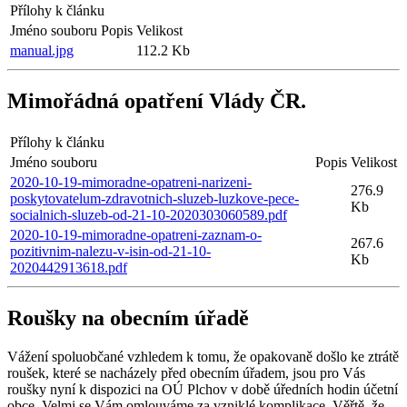
Přílohy k článku
Jméno souboru
Popis
Velikost
manual.jpg
112.2 Kb
Mimořádná opatření Vlády ČR.
Přílohy k článku
Jméno souboru
Popis
Velikost
2020-10-19-mimoradne-opatreni-narizeni-
276.9
poskytovatelum-zdravotnich-sluzeb-luzkove-pece-
Kb
socialnich-sluzeb-od-21-10-2020303060589.pdf
2020-10-19-mimoradne-opatreni-zaznam-o-
267.6
pozitivnim-nalezu-v-isin-od-21-10-
Kb
2020442913618.pdf
Roušky na obecním úřadě
Vážení spoluobčané vzhledem k tomu, že opakovaně došlo ke ztrátě
roušek, které se nacházely před obecním úřadem, jsou pro Vás
roušky nyní k dispozici na OÚ Plchov v době úředních hodin účetní
obce. Velmi se Vám omlouváme za vzniklé komplikace. Věřtě, že