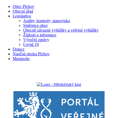
Obec Plchov
Obecní úřad
Legislativa
Audity, kontroly, stanoviska
Směrnice obce
Obecně závazné vyhlášky a veřejné vyhlášky
Žádosti o informace
Výroční zprávy
Covid 19
Dotace
Naučná stezka Plchov
Munipolis