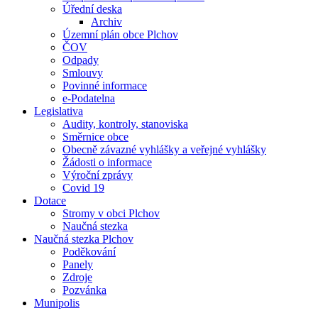
Úřední deska
Archiv
Územní plán obce Plchov
ČOV
Odpady
Smlouvy
Povinné informace
e-Podatelna
Legislativa
Audity, kontroly, stanoviska
Směrnice obce
Obecně závazné vyhlášky a veřejné vyhlášky
Žádosti o informace
Výroční zprávy
Covid 19
Dotace
Stromy v obci Plchov
Naučná stezka
Naučná stezka Plchov
Poděkování
Panely
Zdroje
Pozvánka
Munipolis