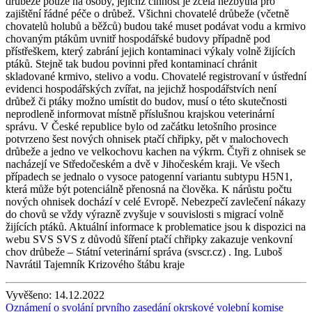
drůbeže pouze na osoby, jejichž činnost je zcela nezbytná pro
zajištění řádné péče o drůbež. Všichni chovatelé drůbeže (včetně
chovatelů holubů a běžců) budou také muset podávat vodu a krmivo
chovaným ptákům uvnitř hospodářské budovy případně pod
přístřeškem, který zabrání jejich kontaminaci výkaly volně žijících
ptáků. Stejně tak budou povinni před kontaminací chránit
skladované krmivo, stelivo a vodu. Chovatelé registrovaní v ústřední
evidenci hospodářských zvířat, na jejichž hospodářstvích není
drůbež či ptáky možno umístit do budov, musí o této skutečnosti
neprodleně informovat místně příslušnou krajskou veterinární
správu. V České republice bylo od začátku letošního prosince
potvrzeno šest nových ohnisek ptačí chřipky, pět v malochovech
drůbeže a jedno ve velkochovu kachen na výkrm. Čtyři z ohnisek se
nacházejí ve Středočeském a dvě v Jihočeském kraji. Ve všech
případech se jednalo o vysoce patogenní variantu subtypu H5N1,
která může být potenciálně přenosná na člověka. K nárůstu počtu
nových ohnisek dochází v celé Evropě. Nebezpečí zavlečení nákazy
do chovů se vždy výrazně zvyšuje v souvislosti s migrací volně
žijících ptáků. Aktuální informace k problematice jsou k dispozici na
webu SVS SVS z důvodů šíření ptačí chřipky zakazuje venkovní
chov drůbeže – Státní veterinární správa (svscr.cz) . Ing. Luboš
Navrátil Tajemník Krizového štábu kraje
Vyvěšeno:
14.12.2022
Oznámení o svolání prvního zasedání okrskové volební komise