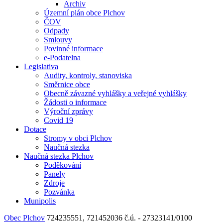
Archiv
Územní plán obce Plchov
ČOV
Odpady
Smlouvy
Povinné informace
e-Podatelna
Legislativa
Audity, kontroly, stanoviska
Směrnice obce
Obecně závazné vyhlášky a veřejné vyhlášky
Žádosti o informace
Výroční zprávy
Covid 19
Dotace
Stromy v obci Plchov
Naučná stezka
Naučná stezka Plchov
Poděkování
Panely
Zdroje
Pozvánka
Munipolis
Obec Plchov
724235551, 721452036
č.ú. - 27323141/0100