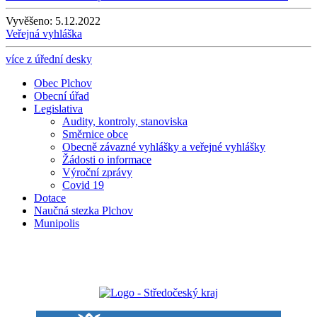
Vyvěšeno:
5.12.2022
Veřejná vyhláška
více z úřední desky
Obec Plchov
Obecní úřad
Legislativa
Audity, kontroly, stanoviska
Směrnice obce
Obecně závazné vyhlášky a veřejné vyhlášky
Žádosti o informace
Výroční zprávy
Covid 19
Dotace
Naučná stezka Plchov
Munipolis