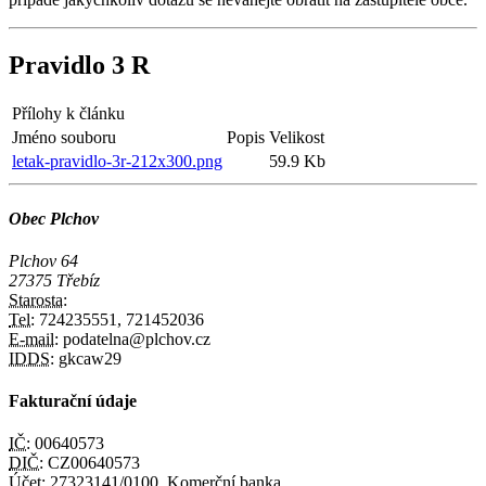
Pravidlo 3 R
Přílohy k článku
Jméno souboru
Popis
Velikost
letak-pravidlo-3r-212x300.png
59.9 Kb
Obec Plchov
Plchov 64
27375 Třebíz
Starosta:
Tel:
724235551, 721452036
E-mail:
podatelna@plchov.cz
IDDS:
gkcaw29
Fakturační údaje
IČ:
00640573
DIČ:
CZ00640573
Účet:
27323141/0100, Komerční banka