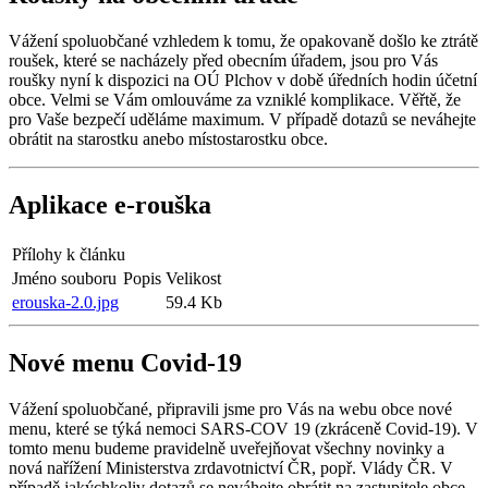
Vážení spoluobčané vzhledem k tomu, že opakovaně došlo ke ztrátě
roušek, které se nacházely před obecním úřadem, jsou pro Vás
roušky nyní k dispozici na OÚ Plchov v době úředních hodin účetní
obce. Velmi se Vám omlouváme za vzniklé komplikace. Věřtě, že
pro Vaše bezpečí uděláme maximum. V případě dotazů se neváhejte
obrátit na starostku anebo místostarostku obce.
Aplikace e-rouška
Přílohy k článku
Jméno souboru
Popis
Velikost
erouska-2.0.jpg
59.4 Kb
Nové menu Covid-19
Vážení spoluobčané, připravili jsme pro Vás na webu obce nové
menu, které se týká nemoci SARS-COV 19 (zkráceně Covid-19). V
tomto menu budeme pravidelně uveřejňovat všechny novinky a
nová nařížení Ministerstva zrdavotnictví ČR, popř. Vlády ČR. V
případě jakýchkoliv dotazů se neváhejte obrátit na zastupitele obce.