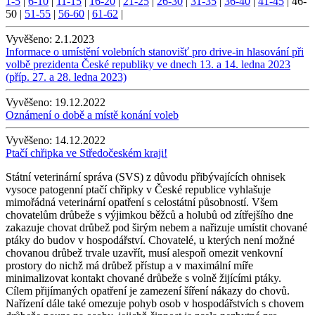
1-5
|
6-10
|
11-15
|
16-20
|
21-25
|
26-30
|
31-35
|
36-40
|
41-45
|
46-
50
|
51-55
|
56-60
|
61-62
|
Vyvěšeno:
2.1.2023
Informace o umístění volebních stanovišť pro drive-in hlasování při
volbě prezidenta České republiky ve dnech 13. a 14. ledna 2023
(příp. 27. a 28. ledna 2023)
Vyvěšeno:
19.12.2022
Oznámení o době a místě konání voleb
Vyvěšeno:
14.12.2022
Ptačí chřipka ve Středočeském kraji!
Státní veterinární správa (SVS) z důvodu přibývajících ohnisek
vysoce patogenní ptačí chřipky v České republice vyhlašuje
mimořádná veterinární opatření s celostátní působností. Všem
chovatelům drůbeže s výjimkou běžců a holubů od zítřejšího dne
zakazuje chovat drůbež pod širým nebem a nařizuje umístit chované
ptáky do budov v hospodářství. Chovatelé, u kterých není možné
chovanou drůbež trvale uzavřít, musí alespoň omezit venkovní
prostory do nichž má drůbež přístup a v maximální míře
minimalizovat kontakt chované drůbeže s volně žijícími ptáky.
Cílem přijímaných opatření je zamezení šíření nákazy do chovů.
Nařízení dále také omezuje pohyb osob v hospodářstvích s chovem