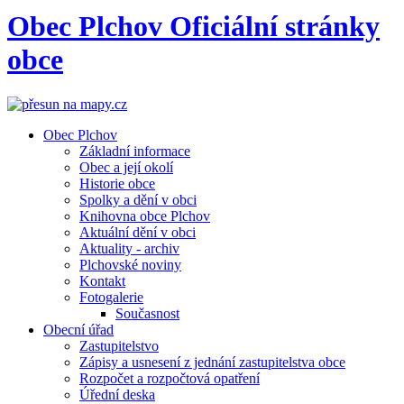
Obec
Plchov
Oficiální stránky
obce
Obec Plchov
Základní informace
Obec a její okolí
Historie obce
Spolky a dění v obci
Knihovna obce Plchov
Aktuální dění v obci
Aktuality - archiv
Plchovské noviny
Kontakt
Fotogalerie
Současnost
Obecní úřad
Zastupitelstvo
Zápisy a usnesení z jednání zastupitelstva obce
Rozpočet a rozpočtová opatření
Úřední deska