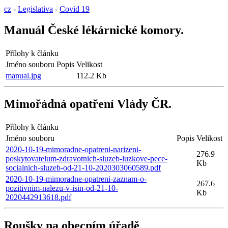
cz
-
Legislativa
-
Covid 19
Manuál České lékárnické komory.
Přílohy k článku
Jméno souboru
Popis
Velikost
manual.jpg
112.2 Kb
Mimořádná opatření Vlády ČR.
Přílohy k článku
Jméno souboru
Popis
Velikost
2020-10-19-mimoradne-opatreni-narizeni-
276.9
poskytovatelum-zdravotnich-sluzeb-luzkove-pece-
Kb
socialnich-sluzeb-od-21-10-2020303060589.pdf
2020-10-19-mimoradne-opatreni-zaznam-o-
267.6
pozitivnim-nalezu-v-isin-od-21-10-
Kb
2020442913618.pdf
Roušky na obecním úřadě