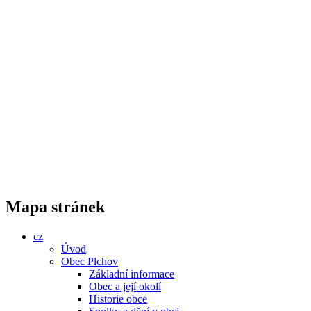
Mapa stránek
cz
Úvod
Obec Plchov
Základní informace
Obec a její okolí
Historie obce