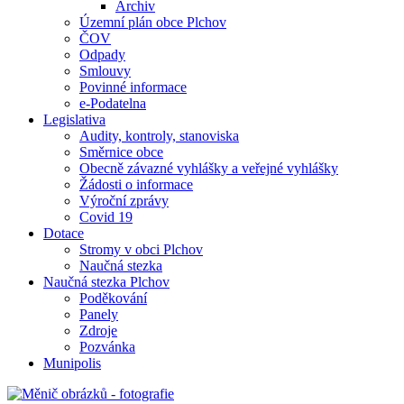
Archiv
Územní plán obce Plchov
ČOV
Odpady
Smlouvy
Povinné informace
e-Podatelna
Legislativa
Audity, kontroly, stanoviska
Směrnice obce
Obecně závazné vyhlášky a veřejné vyhlášky
Žádosti o informace
Výroční zprávy
Covid 19
Dotace
Stromy v obci Plchov
Naučná stezka
Naučná stezka Plchov
Poděkování
Panely
Zdroje
Pozvánka
Munipolis