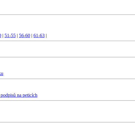
0
|
51-55
|
56-60
|
61-63
|
ku
 podpisů na peticích