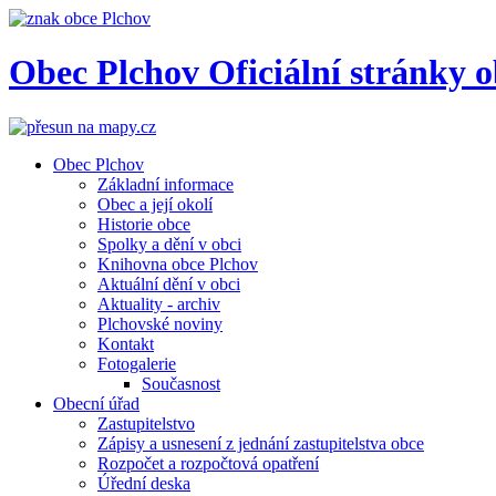
Obec
Plchov
Oficiální stránky 
Obec Plchov
Základní informace
Obec a její okolí
Historie obce
Spolky a dění v obci
Knihovna obce Plchov
Aktuální dění v obci
Aktuality - archiv
Plchovské noviny
Kontakt
Fotogalerie
Současnost
Obecní úřad
Zastupitelstvo
Zápisy a usnesení z jednání zastupitelstva obce
Rozpočet a rozpočtová opatření
Úřední deska