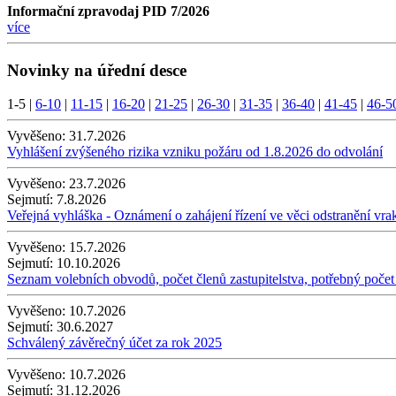
Informační zpravodaj PID 7/2026
více
Novinky na úřední desce
1-5
|
6-10
|
11-15
|
16-20
|
21-25
|
26-30
|
31-35
|
36-40
|
41-45
|
46-5
Vyvěšeno:
31.7.2026
Vyhlášení zvýšeného rizika vzniku požáru od 1.8.2026 do odvolání
Vyvěšeno:
23.7.2026
Sejmutí:
7.8.2026
Veřejná vyhláška - Oznámení o zahájení řízení ve věci odstranění vra
Vyvěšeno:
15.7.2026
Sejmutí:
10.10.2026
Seznam volebních obvodů, počet členů zastupitelstva, potřebný počet
Vyvěšeno:
10.7.2026
Sejmutí:
30.6.2027
Schválený závěrečný účet za rok 2025
Vyvěšeno:
10.7.2026
Sejmutí:
31.12.2026