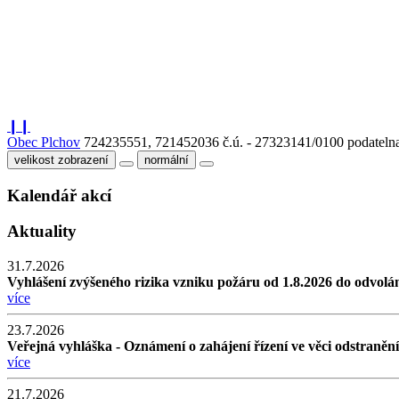
❙❙
Obec Plchov
724235551, 721452036
č.ú. - 27323141/0100
podateln
velikost zobrazení
normální
Kalendář akcí
Aktuality
31.7.2026
Vyhlášení zvýšeného rizika vzniku požáru od 1.8.2026 do odvolá
více
23.7.2026
Veřejná vyhláška - Oznámení o zahájení řízení ve věci odstraněn
více
21.7.2026