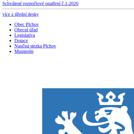
Schválené rozpočtové opatření č.1-2026
více z úřední desky
Obec Plchov
Obecní úřad
Legislativa
Dotace
Naučná stezka Plchov
Munipolis