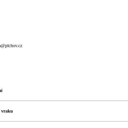
a@plchov.cz
ní
í vraku