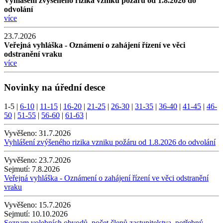
Vyhlášení zvýšeného rizika vzniku požáru od 1.8.2026 do
odvolání
více
23.7.2026
Veřejná vyhláška - Oznámení o zahájení řízení ve věci
odstranění vraku
více
Novinky na úřední desce
1-5
|
6-10
|
11-15
|
16-20
|
21-25
|
26-30
|
31-35
|
36-40
|
41-45
|
46-
50
|
51-55
|
56-60
|
61-63
|
Vyvěšeno:
31.7.2026
Vyhlášení zvýšeného rizika vzniku požáru od 1.8.2026 do odvolání
Vyvěšeno:
23.7.2026
Sejmutí:
7.8.2026
Veřejná vyhláška - Oznámení o zahájení řízení ve věci odstranění
vraku
Vyvěšeno:
15.7.2026
Sejmutí:
10.10.2026
Seznam volebních obvodů, počet členů zastupitelstva, potřebný