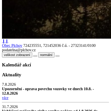
❙❙
Obec Plchov
724235551, 721452036
č.ú. - 27323141/0100
podatelna@plchov.cz
velikost zobrazení
normální
Kalendář akcí
Aktuality
7.8.2026
Upozornění - oprava povrchu vozovky ve dnech 10.8. -
12.8.2026
více
31.7.2026