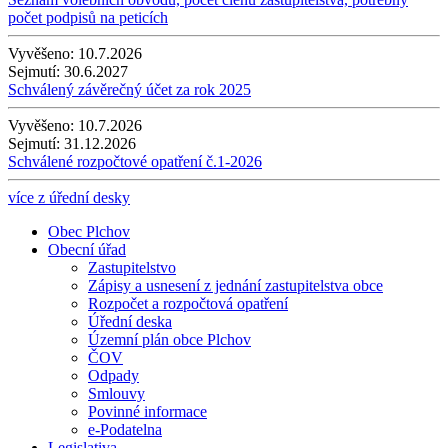
počet podpisů na peticích
Vyvěšeno:
10.7.2026
Sejmutí:
30.6.2027
Schválený závěrečný účet za rok 2025
Vyvěšeno:
10.7.2026
Sejmutí:
31.12.2026
Schválené rozpočtové opatření č.1-2026
více z úřední desky
Obec Plchov
Obecní úřad
Zastupitelstvo
Zápisy a usnesení z jednání zastupitelstva obce
Rozpočet a rozpočtová opatření
Úřední deska
Územní plán obce Plchov
ČOV
Odpady
Smlouvy
Povinné informace
e-Podatelna
Legislativa