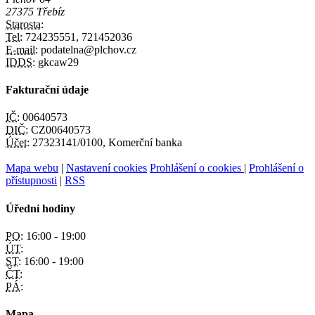
27375 Třebíz
Starosta:
Tel:
724235551, 721452036
E-mail:
podatelna@plchov.cz
IDDS:
gkcaw29
Fakturační údaje
IČ:
00640573
DIČ:
CZ00640573
Účet:
27323141/0100, Komerční banka
Mapa webu
|
Nastavení cookies
Prohlášení o cookies
|
Prohlášení o
přístupnosti
|
RSS
Úřední hodiny
PO:
16:00 - 19:00
ÚT:
ST:
16:00 - 19:00
ČT:
PÁ:
Mapa