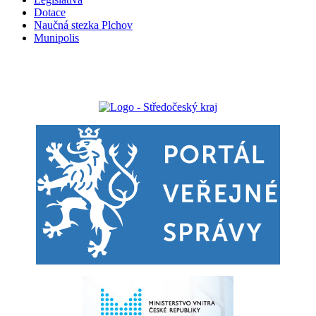
Dotace
Naučná stezka Plchov
Munipolis