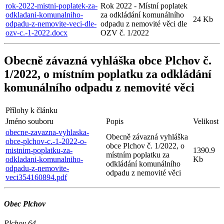
rok-2022-mistni-poplatek-za-
Rok 2022 - Místní poplatek
odkladani-komunalniho-
za odkládání komunálního
24 Kb
odpadu-z-nemovite-veci-dle-
odpadu z nemovité věci dle
ozv-c.-1-2022.docx
OZV č. 1/2022
Obecně závazná vyhláška obce Plchov č.
1/2022, o místním poplatku za odkládání
komunálního odpadu z nemovité věci
Přílohy k článku
Jméno souboru
Popis
Velikost
obecne-zavazna-vyhlaska-
Obecně závazná vyhláška
obce-plchov-c.-1-2022-o-
obce Plchov č. 1/2022, o
mistnim-poplatku-za-
1390.9
místním poplatku za
odkladani-komunalniho-
Kb
odkládání komunálního
odpadu-z-nemovite-
odpadu z nemovité věci
veci354160894.pdf
Obec Plchov
Plchov 64