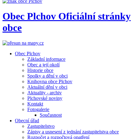
Obec
Plchov
Oficiální stránky
obce
Obec Plchov
Základní informace
Obec a její okolí
Historie obce
Spolky a dění v obci
Knihovna obce Plchov
Aktuální dění v obci
Aktuality - archiv
Plchovské noviny
Kontakt
Fotogalerie
Současnost
Obecní úřad
Zastupitelstvo
Zápisy a usnesení z jednání zastupitelstva obce
Rozpočet a rozpočtová opatření