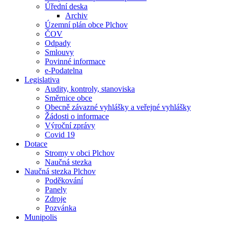
Úřední deska
Archiv
Územní plán obce Plchov
ČOV
Odpady
Smlouvy
Povinné informace
e-Podatelna
Legislativa
Audity, kontroly, stanoviska
Směrnice obce
Obecně závazné vyhlášky a veřejné vyhlášky
Žádosti o informace
Výroční zprávy
Covid 19
Dotace
Stromy v obci Plchov
Naučná stezka
Naučná stezka Plchov
Poděkování
Panely
Zdroje
Pozvánka
Munipolis