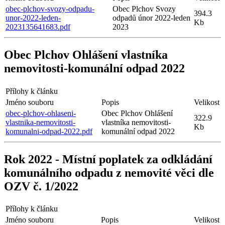
obec-plchov-svozy-odpadu-
Obec Plchov Svozy
394.3
unor-2022-leden-
odpadů únor 2022-leden
Kb
2023135641683.pdf
2023
Obec Plchov Ohlášení vlastníka
nemovitosti-komunální odpad 2022
Přílohy k článku
Jméno souboru
Popis
Velikost
obec-plchov-ohlaseni-
Obec Plchov Ohlášení
322.9
vlastnika-nemovitosti-
vlastníka nemovitosti-
Kb
komunalni-odpad-2022.pdf
komunální odpad 2022
Rok 2022 - Místní poplatek za odkládání
komunálního odpadu z nemovité věci dle
OZV č. 1/2022
Přílohy k článku
Jméno souboru
Popis
Velikost