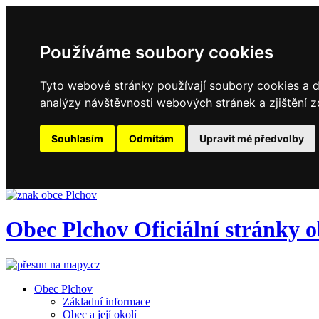
Používáme soubory cookies
Tyto webové stránky používají soubory cookies a da
analýzy návštěvnosti webových stránek a zjištění z
Souhlasím
Odmítám
Upravit mé předvolby
Obec
Plchov
Oficiální stránky 
Obec Plchov
Základní informace
Obec a její okolí