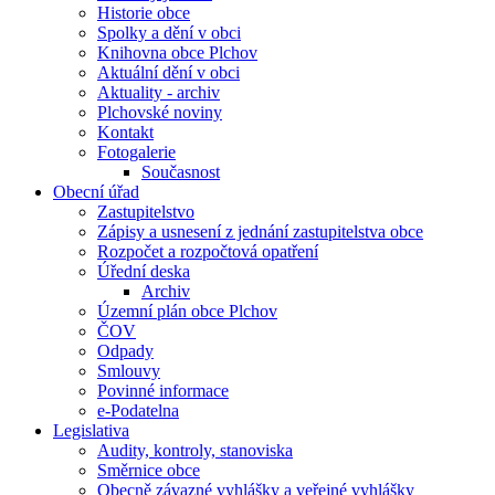
Historie obce
Spolky a dění v obci
Knihovna obce Plchov
Aktuální dění v obci
Aktuality - archiv
Plchovské noviny
Kontakt
Fotogalerie
Současnost
Obecní úřad
Zastupitelstvo
Zápisy a usnesení z jednání zastupitelstva obce
Rozpočet a rozpočtová opatření
Úřední deska
Archiv
Územní plán obce Plchov
ČOV
Odpady
Smlouvy
Povinné informace
e-Podatelna
Legislativa
Audity, kontroly, stanoviska
Směrnice obce
Obecně závazné vyhlášky a veřejné vyhlášky