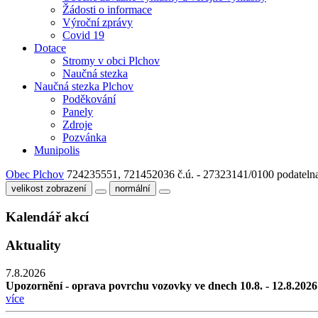
Žádosti o informace
Výroční zprávy
Covid 19
Dotace
Stromy v obci Plchov
Naučná stezka
Naučná stezka Plchov
Poděkování
Panely
Zdroje
Pozvánka
Munipolis
Obec Plchov
724235551, 721452036
č.ú. - 27323141/0100
podateln
velikost zobrazení
normální
Kalendář akcí
Aktuality
7.8.2026
Upozornění - oprava povrchu vozovky ve dnech 10.8. - 12.8.2026
více