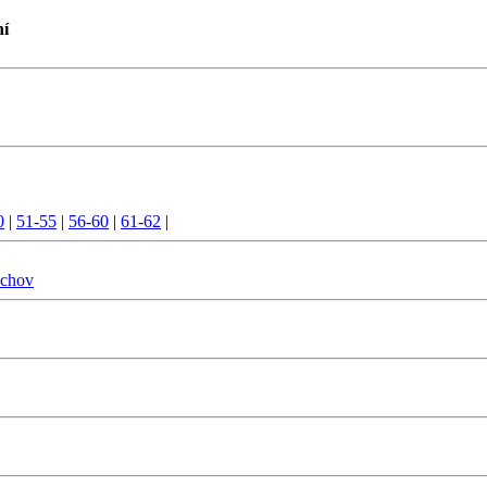
ní
0
|
51-55
|
56-60
|
61-62
|
lchov