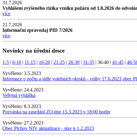
31.7.2026
Vyhlášení zvýšeného rizika vzniku požáru od 1.8.2026 do odvolá
více
21.7.2026
Informační zpravodaj PID 7/2026
více
Novinky na úřední desce
1-5
|
6-10
|
11-15
|
16-20
|
21-25
|
26-30
|
31-35
|
36-40
|
41-45
|
46-5
Vyvěšeno:
3.5.2023
Informace o počtu a sídle volebních okrsků - volby 17.6.2023 obec P
Vyvěšeno:
24.4.2023
Veřejná vyhláška
Vyvěšeno:
8.3.2023
Pozvánka na zasedání ZO dne 15.3.2023 v 18:00 hodin
Vyvěšeno:
27.2.2023
Obec Plchov NIV aktualizace - stav k 1.2.2023