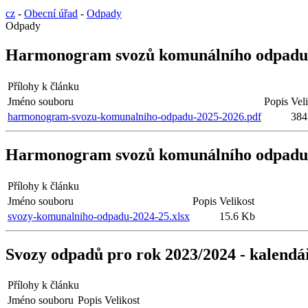
cz
-
Obecní úřad
-
Odpady
Odpady
Harmonogram svozů komunálního odpadu n
Přílohy k článku
Jméno souboru
Popis
Vel
harmonogram-svozu-komunalniho-odpadu-2025-2026.pdf
384
Harmonogram svozů komunálního odpadu n
Přílohy k článku
Jméno souboru
Popis
Velikost
svozy-komunalniho-odpadu-2024-25.xlsx
15.6 Kb
Svozy odpadů pro rok 2023/2024 - kalendá
Přílohy k článku
Jméno souboru
Popis
Velikost