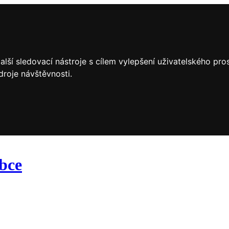
lší sledovací nástroje s cílem vylepšení uživatelského pr
droje návštěvnosti.
obce