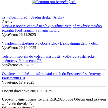
cz
-
Obecní úřad
-
Úřední deska
-
Archiv
Archiv
Výzva k podání cenové nabídky v rámci Veřejné zakázky malého
rozsahu Ford Tranzit- výměna motoru
Vyvěšeno:
26.11.2025
Vyjádření místostarostky obce Plchov k aktuálnímu dění v obci
Vyvěšeno:
20.10.2025
Telefonní spojení do volební místnosti - volby do Poslanecké
sněmovny Parlamentu ČR
Vyvěšeno:
24.9.2025
Oznámení o době a místě konání voleb do Poslanecké sněmovny
Parlamentu ČR
Vyvěšeno:
18.9.2025
Obecní úřad dovolená 15.9.2025
Upozorňujeme občany, že dne 15.9.2025 bude Obecní úřad uzavřen
z důvodu dovolené.
Děkuji za pochopení