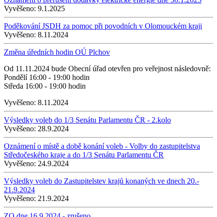
Vyvěšeno:
9.1.2025
Poděkování JSDH za pomoc při povodních v Olomouckém kraji
Vyvěšeno:
8.11.2024
Změna úředních hodin OÚ Plchov
Od 11.11.2024 bude Obecní úřad otevřen pro veřejnost následovně:
Pondělí 16:00 - 19:00 hodin
Středa 16:00 - 19:00 hodin
Vyvěšeno:
8.11.2024
Výsledky voleb do 1/3 Senátu Parlamentu ČR - 2.kolo
Vyvěšeno:
28.9.2024
Oznámení o místě a době konání voleb - Volby do zastupitelstva
Středočeského kraje a do 1/3 Senátu Parlamentu ČR
Vyvěšeno:
24.9.2024
Výsledky voleb do Zastupitelstev krajů konaných ve dnech 20.-
21.9.2024
Vyvěšeno:
21.9.2024
ZO dne 16.9.2024 - zrušeno