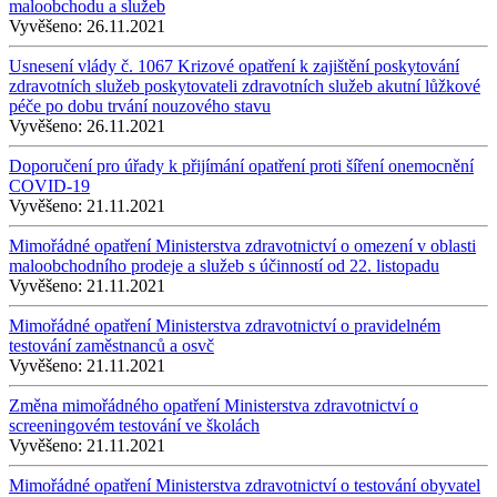
maloobchodu a služeb
Vyvěšeno:
26.11.2021
Usnesení vlády č. 1067 Krizové opatření k zajištění poskytování
zdravotních služeb poskytovateli zdravotních služeb akutní lůžkové
péče po dobu trvání nouzového stavu
Vyvěšeno:
26.11.2021
Doporučení pro úřady k přijímání opatření proti šíření onemocnění
COVID-19
Vyvěšeno:
21.11.2021
Mimořádné opatření Ministerstva zdravotnictví o omezení v oblasti
maloobchodního prodeje a služeb s účinností od 22. listopadu
Vyvěšeno:
21.11.2021
Mimořádné opatření Ministerstva zdravotnictví o pravidelném
testování zaměstnanců a osvč
Vyvěšeno:
21.11.2021
Změna mimořádného opatření Ministerstva zdravotnictví o
screeningovém testování ve školách
Vyvěšeno:
21.11.2021
Mimořádné opatření Ministerstva zdravotnictví o testování obyvatel