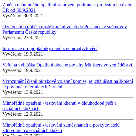
Změna ochranného opatření stanovení podmínek pro vstup na území
ČR od 30.9.2021
Vyvěšeno:
30.9.2021
Oznámení o době a místě konání voleb do Poslanecké sněmovny
Parlamentu České republiky
Vyvěšeno:
23.9.2021
Informace pro poplatníky daně z nemovitých věcí
Vyvěšeno:
19.9.2021
Veřejná vyhláška Opatření obecné povahy Ministerstvo zemědělství.
Vyvěšeno:
19.9.2021
Vyrozumění členů okrskové volební komise, jejichž účast na školení
je povinná, o termínech školení
Vyvěšeno:
13.9.2021
Mimořádné opatření - testování klientů v dlouhodobé péči a
sociálních službách
Vyvěšeno:
12.9.2021
Mimořádné opatření - testování zaměstnanců u poskytovatelů
zdravotních a sociálních služeb
Vyvěšeno:
12.9.2021