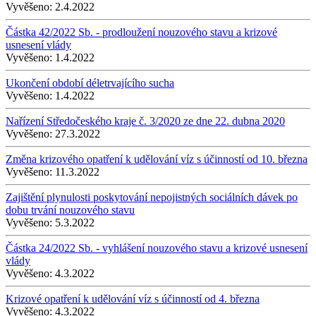
Vyvěšeno:
2.4.2022
Částka 42/2022 Sb. - prodloužení nouzového stavu a krizové
usnesení vlády
Vyvěšeno:
1.4.2022
Ukončení období déletrvajícího sucha
Vyvěšeno:
1.4.2022
Nařízení Středočeského kraje č. 3/2020 ze dne 22. dubna 2020
Vyvěšeno:
27.3.2022
Změna krizového opatření k udělování víz s účinností od 10. března
Vyvěšeno:
11.3.2022
Zajištění plynulosti poskytování nepojistných sociálních dávek po
dobu trvání nouzového stavu
Vyvěšeno:
5.3.2022
Částka 24/2022 Sb. - vyhlášení nouzového stavu a krizové usnesení
vlády
Vyvěšeno:
4.3.2022
Krizové opatření k udělování víz s účinností od 4. března
Vyvěšeno:
4.3.2022