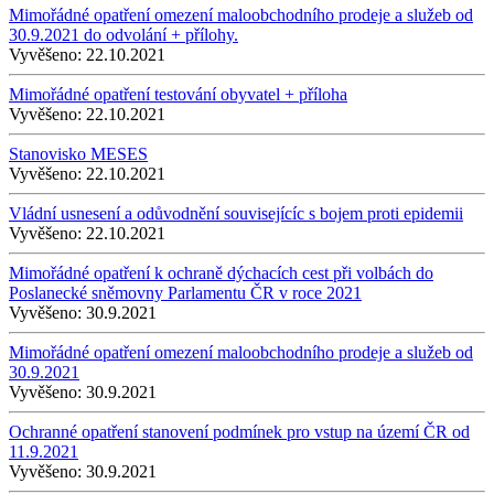
Mimořádné opatření omezení maloobchodního prodeje a služeb od
30.9.2021 do odvolání + přílohy.
Vyvěšeno:
22.10.2021
Mimořádné opatření testování obyvatel + příloha
Vyvěšeno:
22.10.2021
Stanovisko MESES
Vyvěšeno:
22.10.2021
Vládní usnesení a odůvodnění souvisejícíc s bojem proti epidemii
Vyvěšeno:
22.10.2021
Mimořádné opatření k ochraně dýchacích cest při volbách do
Poslanecké sněmovny Parlamentu ČR v roce 2021
Vyvěšeno:
30.9.2021
Mimořádné opatření omezení maloobchodního prodeje a služeb od
30.9.2021
Vyvěšeno:
30.9.2021
Ochranné opatření stanovení podmínek pro vstup na území ČR od
11.9.2021
Vyvěšeno:
30.9.2021