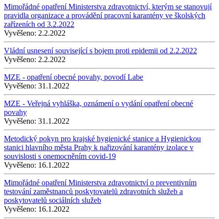
Mimořádné opatření Ministerstva zdravotnictví, kterým se stanovují
pravidla organizace a provádění pracovní karantény ve školských
zařízeních od 3.2.2022
Vyvěšeno:
2.2.2022
Vládní usnesení související s bojem proti epidemii od 2.2.2022
Vyvěšeno:
2.2.2022
MZE - opatření obecné povahy, povodí Labe
Vyvěšeno:
31.1.2022
MZE - Veřejná vyhláška, oznámení o vydání opatření obecné
povahy
Vyvěšeno:
31.1.2022
Metodický pokyn pro krajské hygienické stanice a Hygienickou
stanici hlavního města Prahy k nařizování karantény izolace v
souvislosti s onemocněním covid-19
Vyvěšeno:
16.1.2022
Mimořádné opatření Ministerstva zdravotnictví o preventivním
testování zaměstnanců poskytovatelů zdravotních služeb a
poskytovatelů sociálních služeb
Vyvěšeno:
16.1.2022