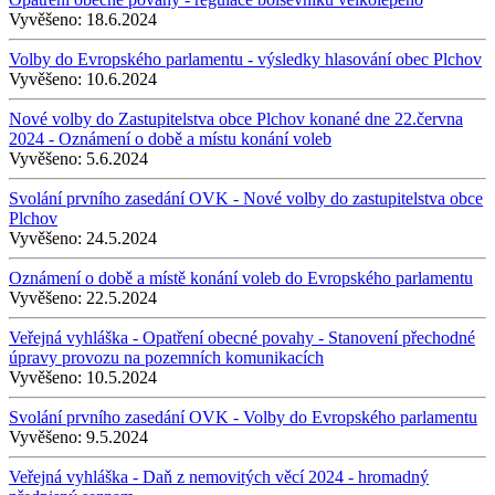
Vyvěšeno:
18.6.2024
Volby do Evropského parlamentu - výsledky hlasování obec Plchov
Vyvěšeno:
10.6.2024
Nové volby do Zastupitelstva obce Plchov konané dne 22.června
2024 - Oznámení o době a místu konání voleb
Vyvěšeno:
5.6.2024
Svolání prvního zasedání OVK - Nové volby do zastupitelstva obce
Plchov
Vyvěšeno:
24.5.2024
Oznámení o době a místě konání voleb do Evropského parlamentu
Vyvěšeno:
22.5.2024
Veřejná vyhláška - Opatření obecné povahy - Stanovení přechodné
úpravy provozu na pozemních komunikacích
Vyvěšeno:
10.5.2024
Svolání prvního zasedání OVK - Volby do Evropského parlamentu
Vyvěšeno:
9.5.2024
Veřejná vyhláška - Daň z nemovitých věcí 2024 - hromadný