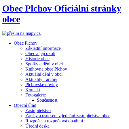
Obec
Plchov
Oficiální stránky
obce
Obec Plchov
Základní informace
Obec a její okolí
Historie obce
Spolky a dění v obci
Knihovna obce Plchov
Aktuální dění v obci
Aktuality - archiv
Plchovské noviny
Kontakt
Fotogalerie
Současnost
Obecní úřad
Zastupitelstvo
Zápisy a usnesení z jednání zastupitelstva obce
Rozpočet a rozpočtová opatření
Úřední deska