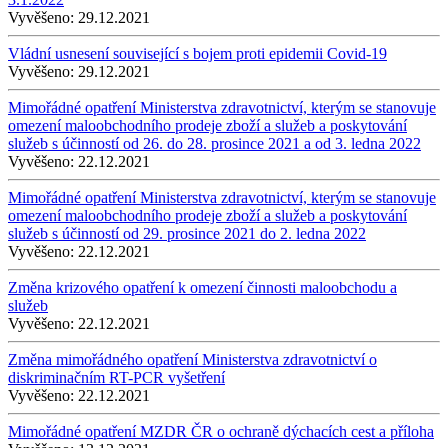
Vyvěšeno:
29.12.2021
Vládní usnesení související s bojem proti epidemii Covid-19
Vyvěšeno:
29.12.2021
Mimořádné opatření Ministerstva zdravotnictví, kterým se stanovuje
omezení maloobchodního prodeje zboží a služeb a poskytování
služeb s účinností od 26. do 28. prosince 2021 a od 3. ledna 2022
Vyvěšeno:
22.12.2021
Mimořádné opatření Ministerstva zdravotnictví, kterým se stanovuje
omezení maloobchodního prodeje zboží a služeb a poskytování
služeb s účinností od 29. prosince 2021 do 2. ledna 2022
Vyvěšeno:
22.12.2021
Změna krizového opatření k omezení činnosti maloobchodu a
služeb
Vyvěšeno:
22.12.2021
Změna mimořádného opatření Ministerstva zdravotnictví o
diskriminačním RT-PCR vyšetření
Vyvěšeno:
22.12.2021
Mimořádné opatření MZDR ČR o ochraně dýchacích cest a příloha