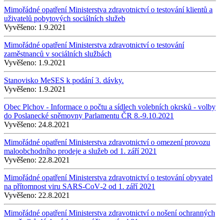
Mimořádné opatření Ministerstva zdravotnictví o testování klientů a
uživatelů pobytových sociálních služeb
Vyvěšeno:
1.9.2021
Mimořádné opatření Ministerstva zdravotnictví o testování
zaměstnanců v sociálních službách
Vyvěšeno:
1.9.2021
Stanovisko MeSES k podání 3. dávky.
Vyvěšeno:
1.9.2021
Obec Plchov - Informace o počtu a sídlech volebních okrsků - volby
do Poslanecké sněmovny Parlamentu ČR 8.-9.10.2021
Vyvěšeno:
24.8.2021
Mimořádné opatření Ministerstva zdravotnictví o omezení provozu
maloobchodního prodeje a služeb od 1. září 2021
Vyvěšeno:
22.8.2021
Mimořádné opatření Ministerstva zdravotnictví o testování obyvatel
na přítomnost viru SARS‑CoV‑2 od 1. září 2021
Vyvěšeno:
22.8.2021
Mimořádné opatření Ministerstva zdravotnictví o nošení ochranných