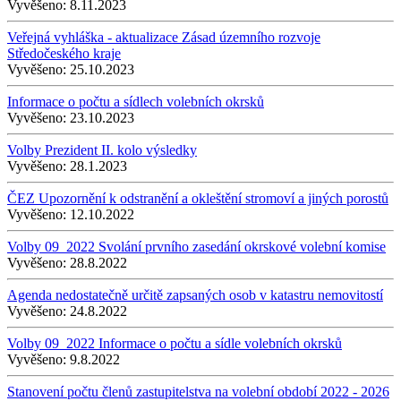
Vyvěšeno:
8.11.2023
Veřejná vyhláška - aktualizace Zásad územního rozvoje
Středočeského kraje
Vyvěšeno:
25.10.2023
Informace o počtu a sídlech volebních okrsků
Vyvěšeno:
23.10.2023
Volby Prezident II. kolo výsledky
Vyvěšeno:
28.1.2023
ČEZ Upozornění k odstranění a okleštění stromoví a jiných porostů
Vyvěšeno:
12.10.2022
Volby 09_2022 Svolání prvního zasedání okrskové volební komise
Vyvěšeno:
28.8.2022
Agenda nedostatečně určitě zapsaných osob v katastru nemovitostí
Vyvěšeno:
24.8.2022
Volby 09_2022 Informace o počtu a sídle volebních okrsků
Vyvěšeno:
9.8.2022
Stanovení počtu členů zastupitelstva na volební období 2022 - 2026