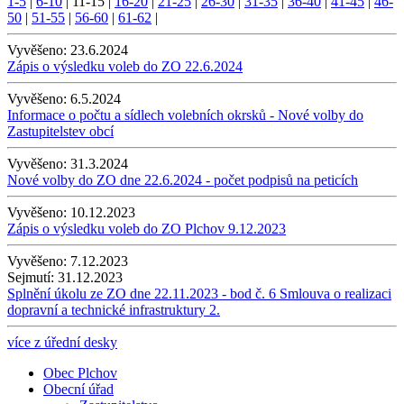
1-5
|
6-10
|
11-15
|
16-20
|
21-25
|
26-30
|
31-35
|
36-40
|
41-45
|
46-
50
|
51-55
|
56-60
|
61-62
|
Vyvěšeno:
23.6.2024
Zápis o výsledku voleb do ZO 22.6.2024
Vyvěšeno:
6.5.2024
Informace o počtu a sídlech volebních okrsků - Nové volby do
Zastupitelstev obcí
Vyvěšeno:
31.3.2024
Nové volby do ZO dne 22.6.2024 - počet podpisů na peticích
Vyvěšeno:
10.12.2023
Zápis o výsledku voleb do ZO Plchov 9.12.2023
Vyvěšeno:
7.12.2023
Sejmutí:
31.12.2023
Splnění úkolu ze ZO dne 22.11.2023 - bod č. 6 Smlouva o realizaci
dopravní a technické infrastruktury 2.
více z úřední desky
Obec Plchov
Obecní úřad