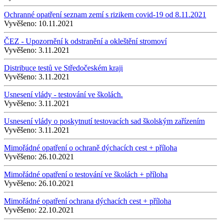
Ochranné opatření seznam zemí s rizikem covid-19 od 8.11.2021
Vyvěšeno:
10.11.2021
ČEZ - Upozornění k odstranění a okleštění stromoví
Vyvěšeno:
3.11.2021
Distribuce testů ve Středočeském kraji
Vyvěšeno:
3.11.2021
Usnesení vlády - testování ve školách.
Vyvěšeno:
3.11.2021
Usnesení vlády o poskytnutí testovacích sad školským zařízením
Vyvěšeno:
3.11.2021
Mimořádné opatření o ochraně dýchacích cest + příloha
Vyvěšeno:
26.10.2021
Mimořádné opatření o testování ve školách + příloha
Vyvěšeno:
26.10.2021
Mimořádné opatření ochrana dýchacích cest + příloha
Vyvěšeno:
22.10.2021