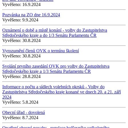
Vyvěšeno:
16.9.2024
Pozvánka na ZO dne 16.9.2024
Vyvěšeno:
9.9.2024
Oznámení o době a místě konání - volby do Zastupitelstva
Středočeského kraje a do 1/3 Senátu Parlamentu ČR
Vyvěšeno:
30.8.2024
Vyrozumění členů OVK o termínu školení
Vyvěšeno:
30.8.2024
Svolání prvního zasedání OVK pro volby do Zastupitelstva
Středočeského kraje a 1/3 Senátu Parlamentu ČR
Vyvěšeno:
28.8.2024
Informace o počtu a sídlech volebních okrsků - Volby do
Zastupitelstva Středočeského kraje konané ve dnech 20. a 21. září
2024
Vyvěšeno:
5.8.2024
Obecní úřad - dovolená
Vyvěšeno:
8.7.2024
Opatření obecné povahy - regulace bolševníku velkolepého