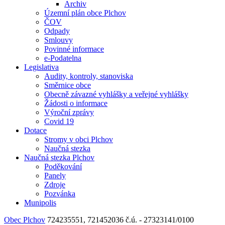
Archiv
Územní plán obce Plchov
ČOV
Odpady
Smlouvy
Povinné informace
e-Podatelna
Legislativa
Audity, kontroly, stanoviska
Směrnice obce
Obecně závazné vyhlášky a veřejné vyhlášky
Žádosti o informace
Výroční zprávy
Covid 19
Dotace
Stromy v obci Plchov
Naučná stezka
Naučná stezka Plchov
Poděkování
Panely
Zdroje
Pozvánka
Munipolis
Obec Plchov
724235551, 721452036
č.ú. - 27323141/0100