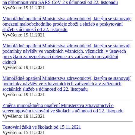
na přítomnost viru SARS CoV 2 s účinností od 22. listopadu
Vyvěšeno:
19.11.2021
Mimořádné opatření Ministerstva zdravotnictví, kterým se stanovuje
omezení maloobchodního prodeje zboží a služeb a poskytování
služeb s účinností od 22. listopadu
Vyvěšeno:
19.11.2021
Mimořádné opatření Ministerstva zdravotnictví, kterým se stanovují
podmínky návštěv ve vazebních věznicích, věznicích, v ústavech
pro výkon zabezpečovací detence a v zařízeních pro zajištění
cizinců
Vyvěšeno:
19.11.2021
Mimořádné opatření Ministerstva zdravotnictví, kterým se stanovují
podmínky návštěv ve zdravotnických zařízeních a v zařízeních
sociálních služeb s účinností od 22. listopadu
Vyvěšeno:
19.11.2021
Změna mimořádného opatření Ministerstva zdravotnictví o
screeningovém testování ve školách s účinností od 22. listopadu
Vyvěšeno:
19.11.2021
Testování žáků ve školách od 15.11.2021
Vyvěšeno:
15.11.2021