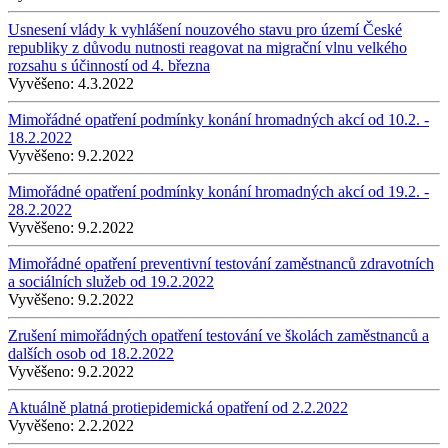
Usnesení vlády k vyhlášení nouzového stavu pro území České
republiky z důvodu nutnosti reagovat na migrační vlnu velkého
rozsahu s účinností od 4. března
Vyvěšeno:
4.3.2022
Mimořádné opatření podmínky konání hromadných akcí od 10.2. -
18.2.2022
Vyvěšeno:
9.2.2022
Mimořádné opatření podmínky konání hromadných akcí od 19.2. -
28.2.2022
Vyvěšeno:
9.2.2022
Mimořádné opatření preventivní testování zaměstnanců zdravotních
a sociálních služeb od 19.2.2022
Vyvěšeno:
9.2.2022
Zrušení mimořádných opatření testování ve školách zaměstnanců a
dalších osob od 18.2.2022
Vyvěšeno:
9.2.2022
Aktuálně platná protiepidemická opatření od 2.2.2022
Vyvěšeno:
2.2.2022