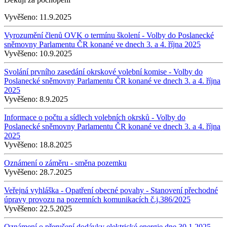
Vyvěšeno:
11.9.2025
Vyrozumění členů OVK o termínu školení - Volby do Poslanecké
sněmovny Parlamentu ČR konané ve dnech 3. a 4. října 2025
Vyvěšeno:
10.9.2025
Svolání prvního zasedání okrskové volební komise - Volby do
Poslanecké sněmovny Parlamentu ČR konané ve dnech 3. a 4. října
2025
Vyvěšeno:
8.9.2025
Informace o počtu a sídlech volebních okrsků - Volby do
Poslanecké sněmovny Parlamentu ČR konané ve dnech 3. a 4. října
2025
Vyvěšeno:
18.8.2025
Oznámení o záměru - směna pozemku
Vyvěšeno:
28.7.2025
Veřejná vyhláška - Opatření obecné povahy - Stanovení přechodné
úpravy provozu na pozemních komunikacích č.j.386/2025
Vyvěšeno:
22.5.2025
Oznámení o přerušení dodávky elektrické energie dne 30.1.2025