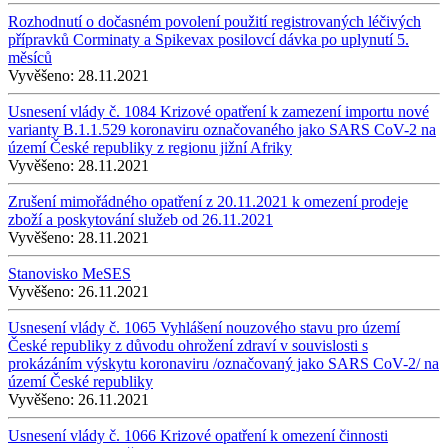
Rozhodnutí o dočasném povolení použití registrovaných léčivých
přípravků Corminaty a Spikevax posilovcí dávka po uplynutí 5.
měsíců
Vyvěšeno:
28.11.2021
Usnesení vlády č. 1084 Krizové opatření k zamezení importu nové
varianty B.1.1.529 koronaviru označovaného jako SARS CoV-2 na
území České republiky z regionu jižní Afriky
Vyvěšeno:
28.11.2021
Zrušení mimořádného opatření z 20.11.2021 k omezení prodeje
zboží a poskytování služeb od 26.11.2021
Vyvěšeno:
28.11.2021
Stanovisko MeSES
Vyvěšeno:
26.11.2021
Usnesení vlády č. 1065 Vyhlášení nouzového stavu pro území
České republiky z důvodu ohrožení zdraví v souvislosti s
prokázáním výskytu koronaviru /označovaný jako SARS CoV-2/ na
území České republiky
Vyvěšeno:
26.11.2021
Usnesení vlády č. 1066 Krizové opatření k omezení činnosti