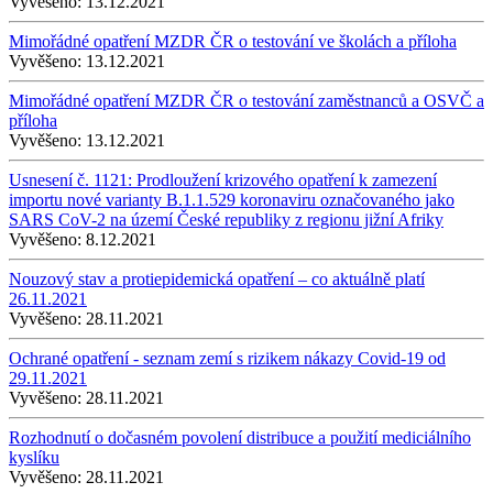
Vyvěšeno:
13.12.2021
Mimořádné opatření MZDR ČR o testování ve školách a příloha
Vyvěšeno:
13.12.2021
Mimořádné opatření MZDR ČR o testování zaměstnanců a OSVČ a
příloha
Vyvěšeno:
13.12.2021
Usnesení č. 1121: Prodloužení krizového opatření k zamezení
importu nové varianty B.1.1.529 koronaviru označovaného jako
SARS CoV-2 na území České republiky z regionu jižní Afriky
Vyvěšeno:
8.12.2021
Nouzový stav a protiepidemická opatření – co aktuálně platí
26.11.2021
Vyvěšeno:
28.11.2021
Ochrané opatření - seznam zemí s rizikem nákazy Covid-19 od
29.11.2021
Vyvěšeno:
28.11.2021
Rozhodnutí o dočasném povolení distribuce a použití mediciálního
kyslíku
Vyvěšeno:
28.11.2021