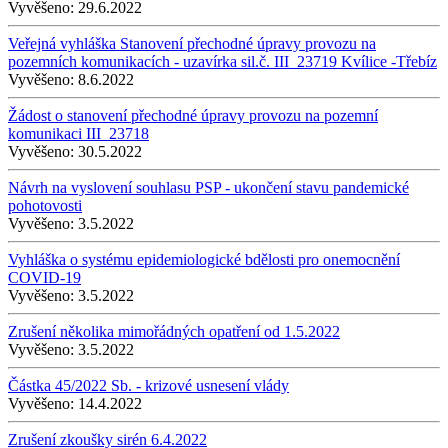
Vyvěšeno:
29.6.2022
Veřejná vyhláška Stanovení přechodné úpravy provozu na
pozemních komunikacích - uzavírka sil.č. III_23719 Kvílice -Třebíz
Vyvěšeno:
8.6.2022
Žádost o stanovení přechodné úpravy provozu na pozemní
komunikaci III_23718
Vyvěšeno:
30.5.2022
Návrh na vyslovení souhlasu PSP - ukončení stavu pandemické
pohotovosti
Vyvěšeno:
3.5.2022
Vyhláška o systému epidemiologické bdělosti pro onemocnění
COVID-19
Vyvěšeno:
3.5.2022
Zrušení několika mimořádných opatření od 1.5.2022
Vyvěšeno:
3.5.2022
Částka 45/2022 Sb. - krizové usnesení vlády
Vyvěšeno:
14.4.2022
Zrušení zkoušky sirén 6.4.2022