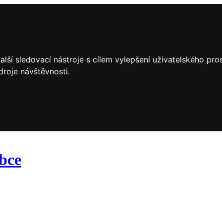
lší sledovací nástroje s cílem vylepšení uživatelského pr
droje návštěvnosti.
obce