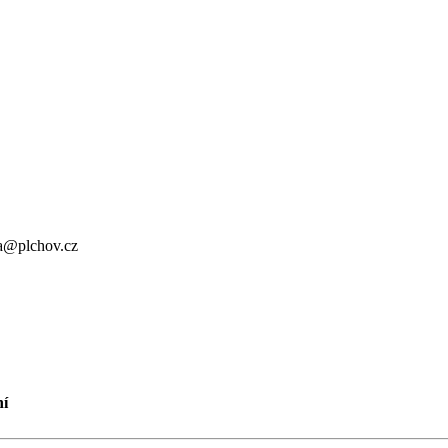
a@plchov.cz
ní