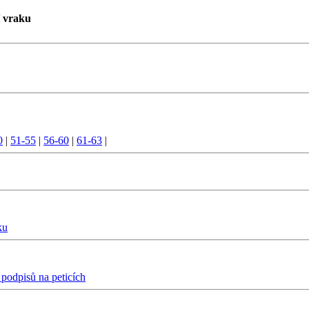
í vraku
0
|
51-55
|
56-60
|
61-63
|
ku
 podpisů na peticích