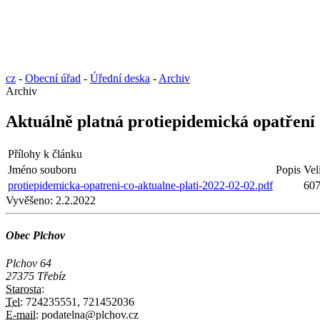
cz
-
Obecní úřad
-
Úřední deska
-
Archiv
Archiv
Aktuálně platná protiepidemická opatření 
Přílohy k článku
Jméno souboru
Popis
Vel
protiepidemicka-opatreni-co-aktualne-plati-2022-02-02.pdf
607
Vyvěšeno:
2.2.2022
Obec Plchov
Plchov 64
27375 Třebíz
Starosta:
Tel:
724235551, 721452036
E-mail:
podatelna@plchov.cz