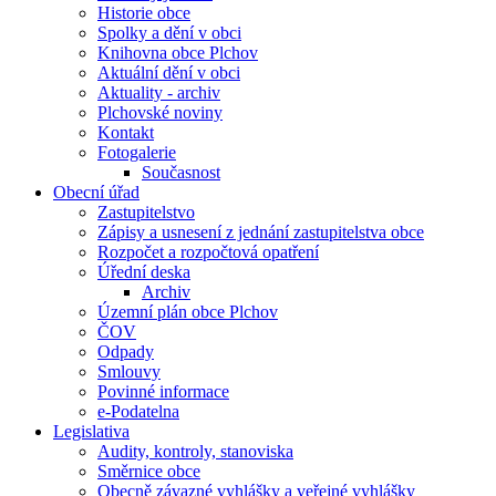
Historie obce
Spolky a dění v obci
Knihovna obce Plchov
Aktuální dění v obci
Aktuality - archiv
Plchovské noviny
Kontakt
Fotogalerie
Současnost
Obecní úřad
Zastupitelstvo
Zápisy a usnesení z jednání zastupitelstva obce
Rozpočet a rozpočtová opatření
Úřední deska
Archiv
Územní plán obce Plchov
ČOV
Odpady
Smlouvy
Povinné informace
e-Podatelna
Legislativa
Audity, kontroly, stanoviska
Směrnice obce
Obecně závazné vyhlášky a veřejné vyhlášky