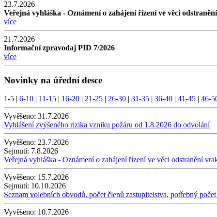
23.7.2026
Veřejná vyhláška - Oznámení o zahájení řízení ve věci odstraněn
více
21.7.2026
Informační zpravodaj PID 7/2026
více
Novinky na úřední desce
1-5
|
6-10
|
11-15
|
16-20
|
21-25
|
26-30
|
31-35
|
36-40
|
41-45
|
46-5
Vyvěšeno:
31.7.2026
Vyhlášení zvýšeného rizika vzniku požáru od 1.8.2026 do odvolání
Vyvěšeno:
23.7.2026
Sejmutí:
7.8.2026
Veřejná vyhláška - Oznámení o zahájení řízení ve věci odstranění vra
Vyvěšeno:
15.7.2026
Sejmutí:
10.10.2026
Seznam volebních obvodů, počet členů zastupitelstva, potřebný počet
Vyvěšeno:
10.7.2026