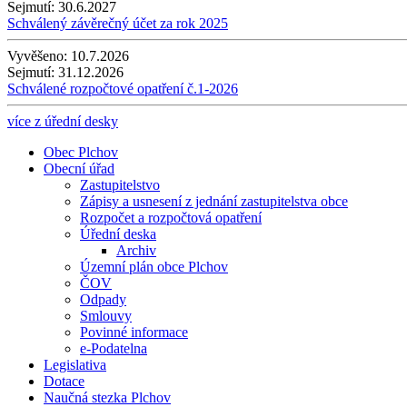
Sejmutí:
30.6.2027
Schválený závěrečný účet za rok 2025
Vyvěšeno:
10.7.2026
Sejmutí:
31.12.2026
Schválené rozpočtové opatření č.1-2026
více z úřední desky
Obec Plchov
Obecní úřad
Zastupitelstvo
Zápisy a usnesení z jednání zastupitelstva obce
Rozpočet a rozpočtová opatření
Úřední deska
Archiv
Územní plán obce Plchov
ČOV
Odpady
Smlouvy
Povinné informace
e-Podatelna
Legislativa
Dotace
Naučná stezka Plchov