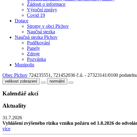
Žádosti o informace
Výroční zprávy
Covid 19
Dotace
Stromy v obci Plchov
Naučná stezka
Naučná stezka Plchov
Poděkování
Panely
Zdroje
Pozvánka
Munipolis
Obec Plchov
724235551, 721452036
č.ú. - 27323141/0100
podateln
velikost zobrazení
normální
Kalendář akcí
Aktuality
31.7.2026
Vyhlášení zvýšeného rizika vzniku požáru od 1.8.2026 do odvolá
více