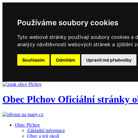
Používáme soubory cookies
Tyto webové stránky používají soubory cookies a da
analýzy návštěvnosti webových stránek a zjištění z
Souhlasím
Odmítám
Upravit mé předvolby
Obec
Plchov
Oficiální stránky 
Obec Plchov
Základní informace
Obec a její okolí