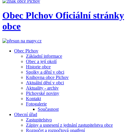
Obec
Plchov
Oficiální stránky
obce
Obec Plchov
Základní informace
Obec a její okolí
Historie obce
Spolky a dění v obci
Knihovna obce Plchov
Aktuální dění v obci
Aktuality - archiv
Plchovské noviny
Kontakt
Fotogalerie
Současnost
Obecní úřad
Zastupitelstvo
Zápisy a usnesení z jednání zastupitelstva obce
Rozpočet a rozpočtová opatření