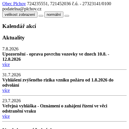
Obec Plchov
724235551, 721452036
č.ú. - 27323141/0100
podatelna@plchov.cz
velikost zobrazení
normální
Kalendář akcí
Aktuality
7.8.2026
Upozornění - oprava povrchu vozovky ve dnech 10.8. -
12.8.2026
více
31.7.2026
Vyhlášení zvýšeného rizika vzniku požáru od 1.8.2026 do
odvolání
více
23.7.2026
Veřejná vyhláška - Oznámení o zahájení řízení ve věci
odstranění vraku
více