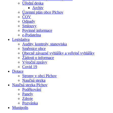
Úřední deska
Archiv
Územní plán obce Plchov
ČOV
Odpady
Smlouvy
Povinné informace
e-Podatelna
Legislativa
Audity, kontroly, stanoviska
Směrnice obce
Obecně závazné vyhlášky a veřejné vyhlášky
Žádosti o informace
Výroční zprávy
Covid 19
Dotace
Stromy v obci Plchov
Naučná stezka
Naučná stezka Plchov
Poděkování
Panely
Zdroje
Pozvánka
Munipolis