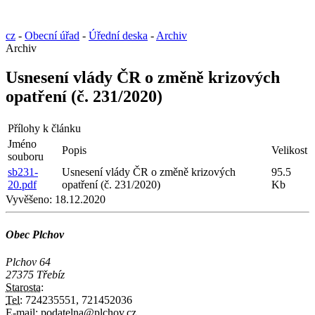
cz
-
Obecní úřad
-
Úřední deska
-
Archiv
Archiv
Usnesení vlády ČR o změně krizových
opatření (č. 231/2020)
Přílohy k článku
Jméno
Popis
Velikost
souboru
sb231-
Usnesení vlády ČR o změně krizových
95.5
20.pdf
opatření (č. 231/2020)
Kb
Vyvěšeno:
18.12.2020
Obec Plchov
Plchov 64
27375 Třebíz
Starosta:
Tel:
724235551, 721452036
E-mail:
podatelna@plchov.cz