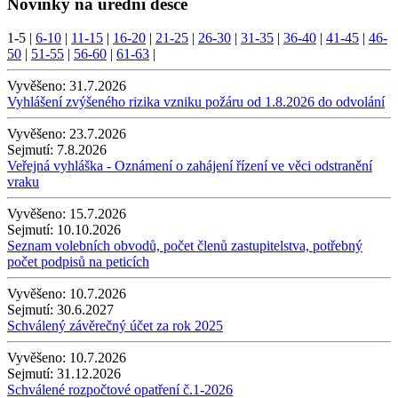
Novinky na úřední desce
1-5
|
6-10
|
11-15
|
16-20
|
21-25
|
26-30
|
31-35
|
36-40
|
41-45
|
46-
50
|
51-55
|
56-60
|
61-63
|
Vyvěšeno:
31.7.2026
Vyhlášení zvýšeného rizika vzniku požáru od 1.8.2026 do odvolání
Vyvěšeno:
23.7.2026
Sejmutí:
7.8.2026
Veřejná vyhláška - Oznámení o zahájení řízení ve věci odstranění
vraku
Vyvěšeno:
15.7.2026
Sejmutí:
10.10.2026
Seznam volebních obvodů, počet členů zastupitelstva, potřebný
počet podpisů na peticích
Vyvěšeno:
10.7.2026
Sejmutí:
30.6.2027
Schválený závěrečný účet za rok 2025
Vyvěšeno:
10.7.2026
Sejmutí:
31.12.2026
Schválené rozpočtové opatření č.1-2026