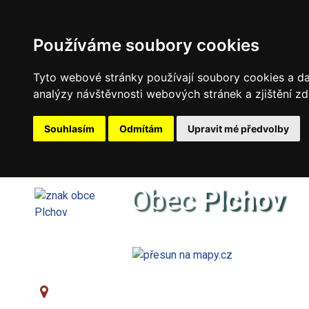
Používáme soubory cookies
Tyto webové stránky používají soubory cookies a dal
analýzy návštěvnosti webových stránek a zjištění zd
Souhlasím
Odmítám
Upravit mé předvolby
Obec
Plchov
Oficiální stránky obce
Obec Plchov