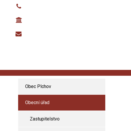
724235551, 721452036
č.ú. - 27323141/0100
podatelna@plchov.cz
Obec Plchov
Obecní úřad
Zastupitelstvo