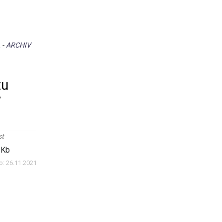
A
-
ARCHIV
tu
y
st
 Kb
o:
26.11.2021