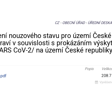
CZ
-
OBECNÍ ÚŘAD
-
ÚŘEDNÍ DESK
ení nouzového stavu pro území České
raví v souvislosti s prokázáním výsky
SARS CoV-2/ na území České republik
Popis
Veliko
208.7
.pdf
Vyvěšen