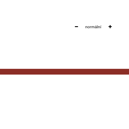
velikost zobrazení
normální