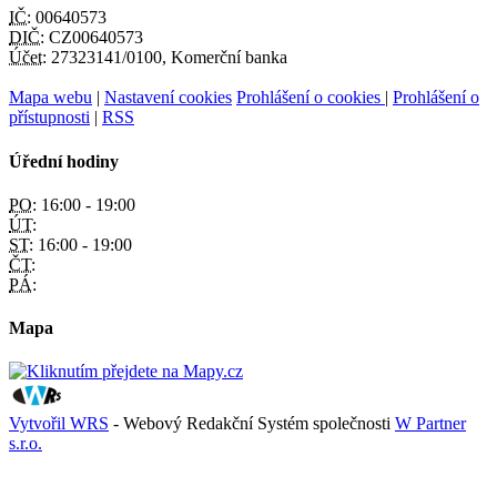
IČ:
00640573
DIČ:
CZ00640573
Účet:
27323141/0100, Komerční banka
Mapa webu
|
Nastavení cookies
Prohlášení o cookies
|
Prohlášení o
přístupnosti
|
RSS
Úřední hodiny
PO:
16:00 - 19:00
ÚT:
ST:
16:00 - 19:00
ČT:
PÁ:
Mapa
Vytvořil WRS
- Webový Redakční Systém společnosti
W Partner
s.r.o.