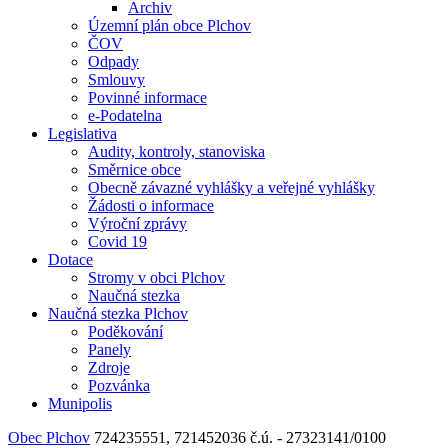
Archiv
Územní plán obce Plchov
ČOV
Odpady
Smlouvy
Povinné informace
e-Podatelna
Legislativa
Audity, kontroly, stanoviska
Směrnice obce
Obecně závazné vyhlášky a veřejné vyhlášky
Žádosti o informace
Výroční zprávy
Covid 19
Dotace
Stromy v obci Plchov
Naučná stezka
Naučná stezka Plchov
Poděkování
Panely
Zdroje
Pozvánka
Munipolis
Obec Plchov
724235551, 721452036
č.ú. - 27323141/0100