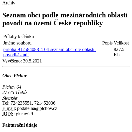
Archiv
Seznam obcí podle mezinárodních oblastí
povodí na území České republiky
Přílohy k článku
Jméno souboru
Popis
Velikost
priloha-912584088-4-04-seznam-obci-dle-oblasti-
827.5
povodi-1-.pdf
Kb
Vyvěšeno:
30.5.2021
Obec Plchov
Plchov 64
27375 Třebíz
Starosta:
Tel:
724235551, 721452036
E-mail:
podatelna@plchov.cz
IDDS:
gkcaw29
Fakturační údaje