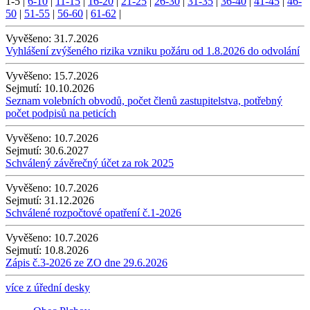
1-5
|
6-10
|
11-15
|
16-20
|
21-25
|
26-30
|
31-35
|
36-40
|
41-45
|
46-
50
|
51-55
|
56-60
|
61-62
|
Vyvěšeno:
31.7.2026
Vyhlášení zvýšeného rizika vzniku požáru od 1.8.2026 do odvolání
Vyvěšeno:
15.7.2026
Sejmutí:
10.10.2026
Seznam volebních obvodů, počet členů zastupitelstva, potřebný
počet podpisů na peticích
Vyvěšeno:
10.7.2026
Sejmutí:
30.6.2027
Schválený závěrečný účet za rok 2025
Vyvěšeno:
10.7.2026
Sejmutí:
31.12.2026
Schválené rozpočtové opatření č.1-2026
Vyvěšeno:
10.7.2026
Sejmutí:
10.8.2026
Zápis č.3-2026 ze ZO dne 29.6.2026
více z úřední desky