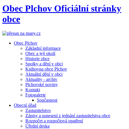
Obec
Plchov
Oficiální stránky
obce
Obec Plchov
Základní informace
Obec a její okolí
Historie obce
Spolky a dění v obci
Knihovna obce Plchov
Aktuální dění v obci
Aktuality - archiv
Plchovské noviny
Kontakt
Fotogalerie
Současnost
Obecní úřad
Zastupitelstvo
Zápisy a usnesení z jednání zastupitelstva obce
Rozpočet a rozpočtová opatření
Úřední deska