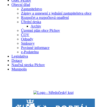
Obec Plchov
Obecní úřad
Zastupitelstvo
Zápisy a usnesení z jednání zastupitelstva obce
Rozpočet a rozpočtová opatření
Úřední deska
Archiv
Územní plán obce Plchov
ČOV
Odpady
Smlouvy
Povinné informace
e-Podatelna
Legislativa
Dotace
Naučná stezka Plchov
Munipolis