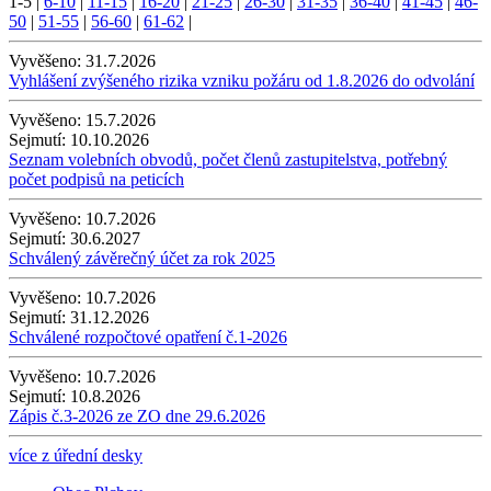
1-5
|
6-10
|
11-15
|
16-20
|
21-25
|
26-30
|
31-35
|
36-40
|
41-45
|
46-
50
|
51-55
|
56-60
|
61-62
|
Vyvěšeno:
31.7.2026
Vyhlášení zvýšeného rizika vzniku požáru od 1.8.2026 do odvolání
Vyvěšeno:
15.7.2026
Sejmutí:
10.10.2026
Seznam volebních obvodů, počet členů zastupitelstva, potřebný
počet podpisů na peticích
Vyvěšeno:
10.7.2026
Sejmutí:
30.6.2027
Schválený závěrečný účet za rok 2025
Vyvěšeno:
10.7.2026
Sejmutí:
31.12.2026
Schválené rozpočtové opatření č.1-2026
Vyvěšeno:
10.7.2026
Sejmutí:
10.8.2026
Zápis č.3-2026 ze ZO dne 29.6.2026
více z úřední desky