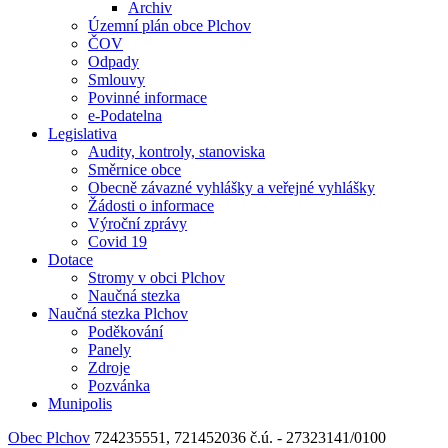
Archiv
Územní plán obce Plchov
ČOV
Odpady
Smlouvy
Povinné informace
e-Podatelna
Legislativa
Audity, kontroly, stanoviska
Směrnice obce
Obecně závazné vyhlášky a veřejné vyhlášky
Žádosti o informace
Výroční zprávy
Covid 19
Dotace
Stromy v obci Plchov
Naučná stezka
Naučná stezka Plchov
Poděkování
Panely
Zdroje
Pozvánka
Munipolis
Obec Plchov
724235551, 721452036
č.ú. - 27323141/0100