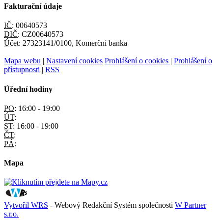
Fakturační údaje
IČ:
00640573
DIČ:
CZ00640573
Účet:
27323141/0100, Komerční banka
Mapa webu
|
Nastavení cookies
Prohlášení o cookies
|
Prohlášení o
přístupnosti
|
RSS
Úřední hodiny
PO:
16:00 - 19:00
ÚT:
ST:
16:00 - 19:00
ČT:
PÁ:
Mapa
Vytvořil WRS
- Webový Redakční Systém společnosti
W Partner
s.r.o.