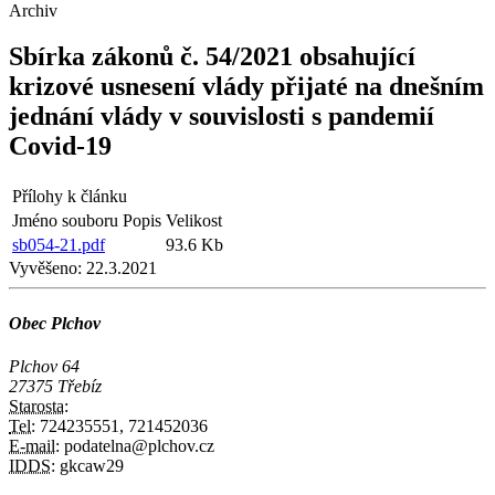
Archiv
Sbírka zákonů č. 54/2021 obsahující
krizové usnesení vlády přijaté na dnešním
jednání vlády v souvislosti s pandemií
Covid-19
Přílohy k článku
Jméno souboru
Popis
Velikost
sb054-21.pdf
93.6 Kb
Vyvěšeno:
22.3.2021
Obec Plchov
Plchov 64
27375 Třebíz
Starosta:
Tel:
724235551, 721452036
E-mail:
podatelna@plchov.cz
IDDS:
gkcaw29