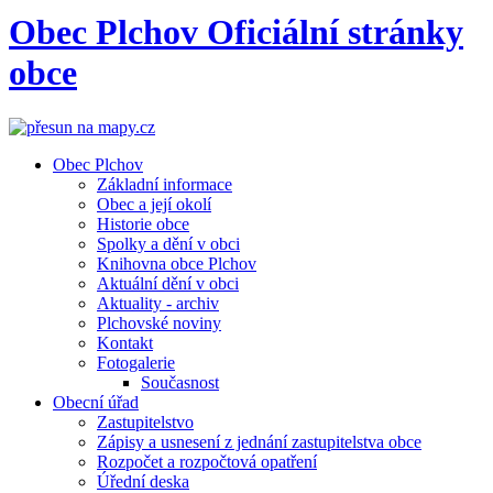
Obec
Plchov
Oficiální stránky
obce
Obec Plchov
Základní informace
Obec a její okolí
Historie obce
Spolky a dění v obci
Knihovna obce Plchov
Aktuální dění v obci
Aktuality - archiv
Plchovské noviny
Kontakt
Fotogalerie
Současnost
Obecní úřad
Zastupitelstvo
Zápisy a usnesení z jednání zastupitelstva obce
Rozpočet a rozpočtová opatření
Úřední deska