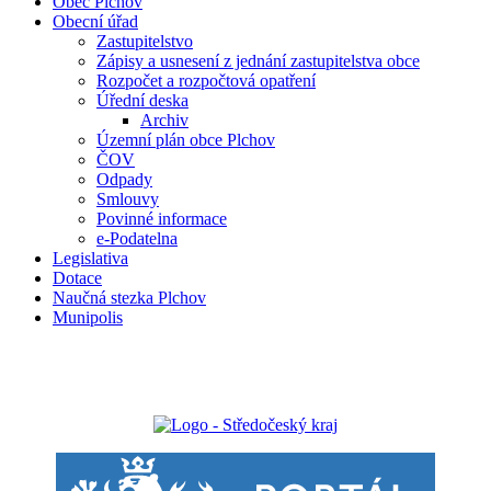
Obec Plchov
Obecní úřad
Zastupitelstvo
Zápisy a usnesení z jednání zastupitelstva obce
Rozpočet a rozpočtová opatření
Úřední deska
Archiv
Územní plán obce Plchov
ČOV
Odpady
Smlouvy
Povinné informace
e-Podatelna
Legislativa
Dotace
Naučná stezka Plchov
Munipolis