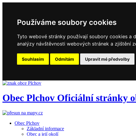
Používáme soubory cookies
Tyto webové stránky používají soubory cookies a da
analýzy návštěvnosti webových stránek a zjištění z
Souhlasím
Odmítám
Upravit mé předvolby
Obec
Plchov
Oficiální stránky 
Obec Plchov
Základní informace
Obec a její okolí