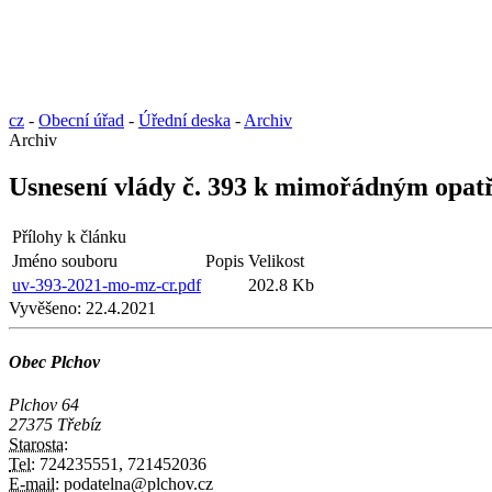
cz
-
Obecní úřad
-
Úřední deska
-
Archiv
Archiv
Usnesení vlády č. 393 k mimořádným opatř
Přílohy k článku
Jméno souboru
Popis
Velikost
uv-393-2021-mo-mz-cr.pdf
202.8 Kb
Vyvěšeno:
22.4.2021
Obec Plchov
Plchov 64
27375 Třebíz
Starosta:
Tel:
724235551, 721452036
E-mail:
podatelna@plchov.cz