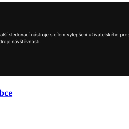
lší sledovací nástroje s cílem vylepšení uživatelského pr
droje návštěvnosti.
obce