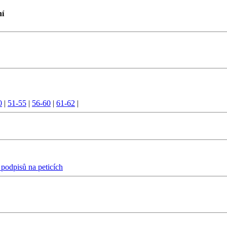
ní
0
|
51-55
|
56-60
|
61-62
|
 podpisů na peticích