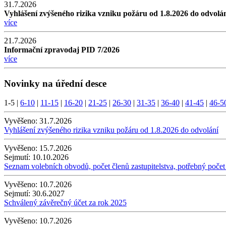
31.7.2026
Vyhlášení zvýšeného rizika vzniku požáru od 1.8.2026 do odvolá
více
21.7.2026
Informační zpravodaj PID 7/2026
více
Novinky na úřední desce
1-5
|
6-10
|
11-15
|
16-20
|
21-25
|
26-30
|
31-35
|
36-40
|
41-45
|
46-5
Vyvěšeno:
31.7.2026
Vyhlášení zvýšeného rizika vzniku požáru od 1.8.2026 do odvolání
Vyvěšeno:
15.7.2026
Sejmutí:
10.10.2026
Seznam volebních obvodů, počet členů zastupitelstva, potřebný počet
Vyvěšeno:
10.7.2026
Sejmutí:
30.6.2027
Schválený závěrečný účet za rok 2025
Vyvěšeno:
10.7.2026