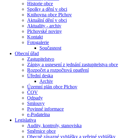
Historie obce
Spolky a dění v obci
Knihovna obce Plchov
Aktuální dění v obci
Aktuality - archiv
Plchovské noviny
Kontakt
Fotogalerie
Současnost
Obecní úřad
Zastupitelstvo
Zápisy a usnesení z jednání zastupitelstva obce
Rozpočet a rozpočtová opatření
Úřední deska
Archiv
Územní plán obce Plchov
ČOV
Odpady
Smlouvy
Povinné informace
e-Podatelna
Legislativa
Audity, kontroly, stanoviska
Směrnice obce
Obecně závazné vyhlášky a veřejné vyhlášky