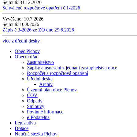
Sejmutí:
31.12.2026
Schválené rozpočtové opatření č.1-2026
Vyvěšeno:
10.7.2026
Sejmutí:
10.8.2026
Zápis č.3-2026 ze ZO dne 29.6.2026
více z úřední desky
Obec Plchov
Obecní úřad
Zastupitelstvo
Zápisy a usnesení z jednání zastupitelstva obce
Rozpočet a rozpočtová opatření
Úřední deska
Archiv
Územní plán obce Plchov
ČOV
Odpady
Smlouvy
Povinné informace
e-Podatelna
Legislativa
Dotace
Naučná stezka Plchov