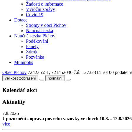
Žádosti o informace
Výroční zprávy
Covid 19
Dotace
Stromy v obci Plchov
Naučná stezka
Naučná stezka Plchov
Poděkování
Panely
Zdroje
Pozvánka
Munipolis
Obec Plchov
724235551, 721452036
č.ú. - 27323141/0100
podateln
velikost zobrazení
normální
Kalendář akcí
Aktuality
7.8.2026
Upozornění - oprava povrchu vozovky ve dnech 10.8. - 12.8.2026
více