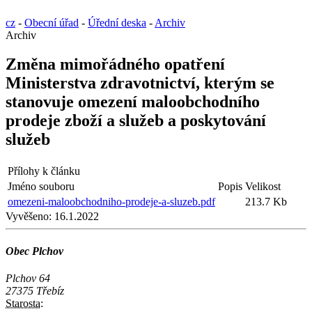
cz
-
Obecní úřad
-
Úřední deska
-
Archiv
Archiv
Změna mimořádného opatření
Ministerstva zdravotnictví, kterým se
stanovuje omezení maloobchodního
prodeje zboží a služeb a poskytování
služeb
Přílohy k článku
Jméno souboru
Popis
Velikost
omezeni-maloobchodniho-prodeje-a-sluzeb.pdf
213.7 Kb
Vyvěšeno:
16.1.2022
Obec Plchov
Plchov 64
27375 Třebíz
Starosta: