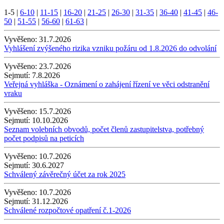
1-5
|
6-10
|
11-15
|
16-20
|
21-25
|
26-30
|
31-35
|
36-40
|
41-45
|
46-
50
|
51-55
|
56-60
|
61-63
|
Vyvěšeno:
31.7.2026
Vyhlášení zvýšeného rizika vzniku požáru od 1.8.2026 do odvolání
Vyvěšeno:
23.7.2026
Sejmutí:
7.8.2026
Veřejná vyhláška - Oznámení o zahájení řízení ve věci odstranění
vraku
Vyvěšeno:
15.7.2026
Sejmutí:
10.10.2026
Seznam volebních obvodů, počet členů zastupitelstva, potřebný
počet podpisů na peticích
Vyvěšeno:
10.7.2026
Sejmutí:
30.6.2027
Schválený závěrečný účet za rok 2025
Vyvěšeno:
10.7.2026
Sejmutí:
31.12.2026
Schválené rozpočtové opatření č.1-2026