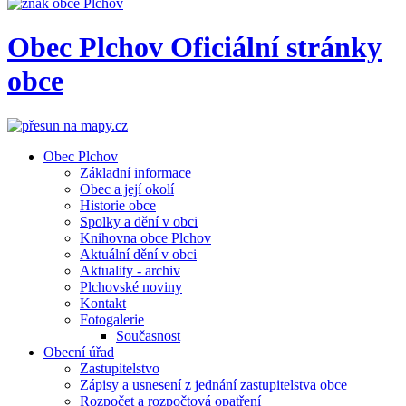
Obec
Plchov
Oficiální stránky
obce
Obec Plchov
Základní informace
Obec a její okolí
Historie obce
Spolky a dění v obci
Knihovna obce Plchov
Aktuální dění v obci
Aktuality - archiv
Plchovské noviny
Kontakt
Fotogalerie
Současnost
Obecní úřad
Zastupitelstvo
Zápisy a usnesení z jednání zastupitelstva obce
Rozpočet a rozpočtová opatření