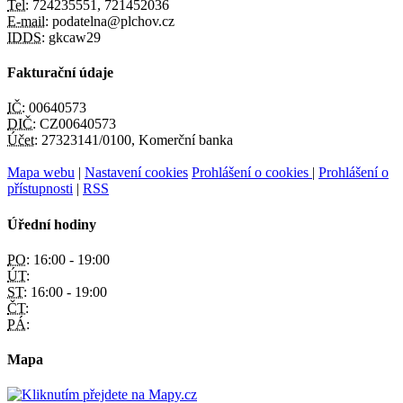
Tel:
724235551, 721452036
E-mail:
podatelna@plchov.cz
IDDS:
gkcaw29
Fakturační údaje
IČ:
00640573
DIČ:
CZ00640573
Účet:
27323141/0100, Komerční banka
Mapa webu
|
Nastavení cookies
Prohlášení o cookies
|
Prohlášení o
přístupnosti
|
RSS
Úřední hodiny
PO:
16:00 - 19:00
ÚT:
ST:
16:00 - 19:00
ČT:
PÁ:
Mapa