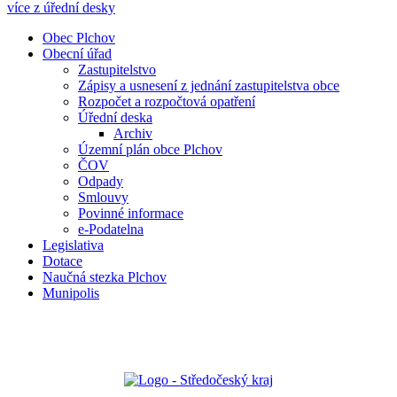
více z úřední desky
Obec Plchov
Obecní úřad
Zastupitelstvo
Zápisy a usnesení z jednání zastupitelstva obce
Rozpočet a rozpočtová opatření
Úřední deska
Archiv
Územní plán obce Plchov
ČOV
Odpady
Smlouvy
Povinné informace
e-Podatelna
Legislativa
Dotace
Naučná stezka Plchov
Munipolis