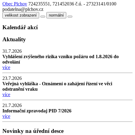
Obec Plchov
724235551, 721452036
č.ú. - 27323141/0100
podatelna@plchov.cz
velikost zobrazení
normální
Kalendář akcí
Aktuality
31.7.2026
Vyhlášení zvýšeného rizika vzniku požáru od 1.8.2026 do
odvolání
více
23.7.2026
Veřejná vyhláška - Oznámení o zahájení řízení ve věci
odstranění vraku
více
21.7.2026
Informační zpravodaj PID 7/2026
více
Novinky na úřední desce