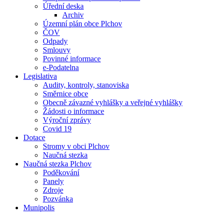
Úřední deska
Archiv
Územní plán obce Plchov
ČOV
Odpady
Smlouvy
Povinné informace
e-Podatelna
Legislativa
Audity, kontroly, stanoviska
Směrnice obce
Obecně závazné vyhlášky a veřejné vyhlášky
Žádosti o informace
Výroční zprávy
Covid 19
Dotace
Stromy v obci Plchov
Naučná stezka
Naučná stezka Plchov
Poděkování
Panely
Zdroje
Pozvánka
Munipolis