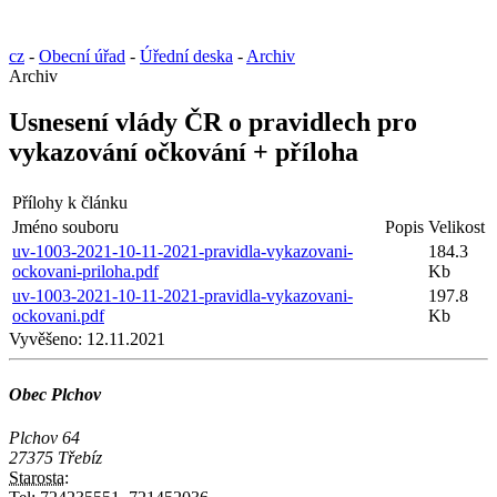
cz
-
Obecní úřad
-
Úřední deska
-
Archiv
Archiv
Usnesení vlády ČR o pravidlech pro
vykazování očkování + příloha
Přílohy k článku
Jméno souboru
Popis
Velikost
uv-1003-2021-10-11-2021-pravidla-vykazovani-
184.3
ockovani-priloha.pdf
Kb
uv-1003-2021-10-11-2021-pravidla-vykazovani-
197.8
ockovani.pdf
Kb
Vyvěšeno:
12.11.2021
Obec Plchov
Plchov 64
27375 Třebíz
Starosta: