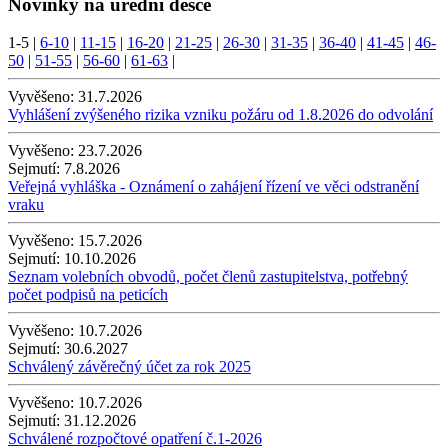
Novinky na úřední desce
1-5
|
6-10
|
11-15
|
16-20
|
21-25
|
26-30
|
31-35
|
36-40
|
41-45
|
46-
50
|
51-55
|
56-60
|
61-63
|
Vyvěšeno:
31.7.2026
Vyhlášení zvýšeného rizika vzniku požáru od 1.8.2026 do odvolání
Vyvěšeno:
23.7.2026
Sejmutí:
7.8.2026
Veřejná vyhláška - Oznámení o zahájení řízení ve věci odstranění
vraku
Vyvěšeno:
15.7.2026
Sejmutí:
10.10.2026
Seznam volebních obvodů, počet členů zastupitelstva, potřebný
počet podpisů na peticích
Vyvěšeno:
10.7.2026
Sejmutí:
30.6.2027
Schválený závěrečný účet za rok 2025
Vyvěšeno:
10.7.2026
Sejmutí:
31.12.2026
Schválené rozpočtové opatření č.1-2026