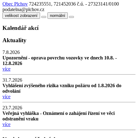
Obec Plchov
724235551, 721452036
č.ú. - 27323141/0100
podatelna@plchov.cz
velikost zobrazení
normální
Kalendář akcí
Aktuality
7.8.2026
Upozornění - oprava povrchu vozovky ve dnech 10.8. -
12.8.2026
více
31.7.2026
Vyhlášení zvýšeného rizika vzniku požáru od 1.8.2026 do
odvolání
více
23.7.2026
Veřejná vyhláška - Oznámení o zahájení řízení ve věci
odstranění vraku
více