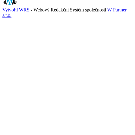
Vytvořil WRS
- Webový Redakční Systém společnosti
W Partner
s.r.o.