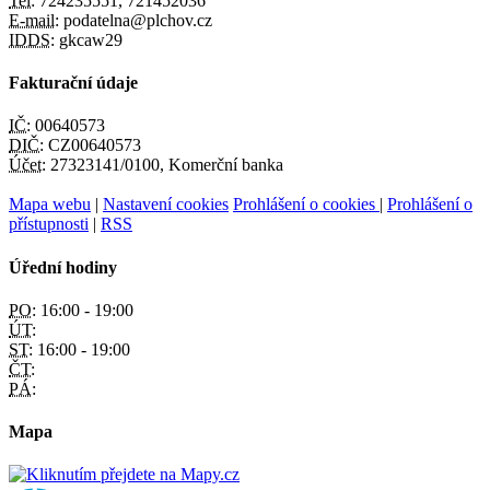
Tel:
724235551, 721452036
E-mail:
podatelna@plchov.cz
IDDS:
gkcaw29
Fakturační údaje
IČ:
00640573
DIČ:
CZ00640573
Účet:
27323141/0100, Komerční banka
Mapa webu
|
Nastavení cookies
Prohlášení o cookies
|
Prohlášení o
přístupnosti
|
RSS
Úřední hodiny
PO:
16:00 - 19:00
ÚT:
ST:
16:00 - 19:00
ČT:
PÁ:
Mapa