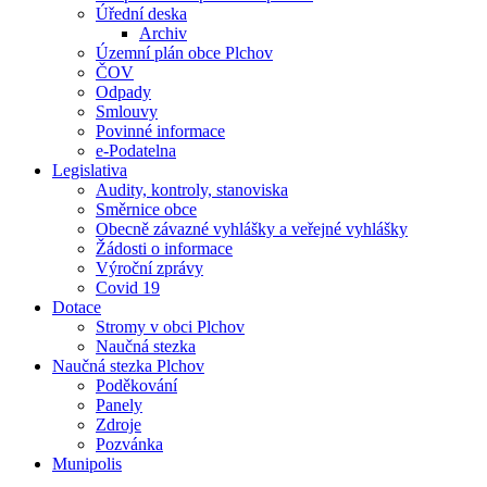
Úřední deska
Archiv
Územní plán obce Plchov
ČOV
Odpady
Smlouvy
Povinné informace
e-Podatelna
Legislativa
Audity, kontroly, stanoviska
Směrnice obce
Obecně závazné vyhlášky a veřejné vyhlášky
Žádosti o informace
Výroční zprávy
Covid 19
Dotace
Stromy v obci Plchov
Naučná stezka
Naučná stezka Plchov
Poděkování
Panely
Zdroje
Pozvánka
Munipolis