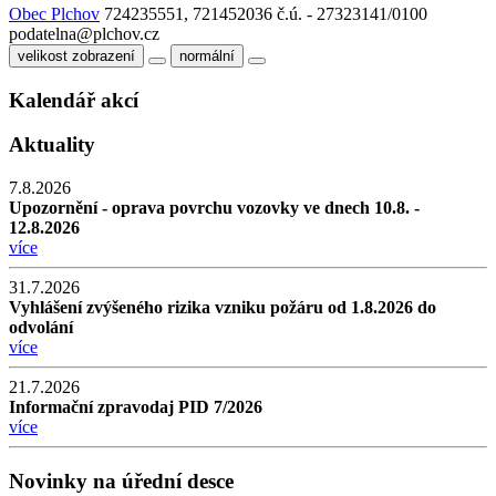
Obec Plchov
724235551, 721452036
č.ú. - 27323141/0100
podatelna@plchov.cz
velikost zobrazení
normální
Kalendář akcí
Aktuality
7.8.2026
Upozornění - oprava povrchu vozovky ve dnech 10.8. -
12.8.2026
více
31.7.2026
Vyhlášení zvýšeného rizika vzniku požáru od 1.8.2026 do
odvolání
více
21.7.2026
Informační zpravodaj PID 7/2026
více
Novinky na úřední desce