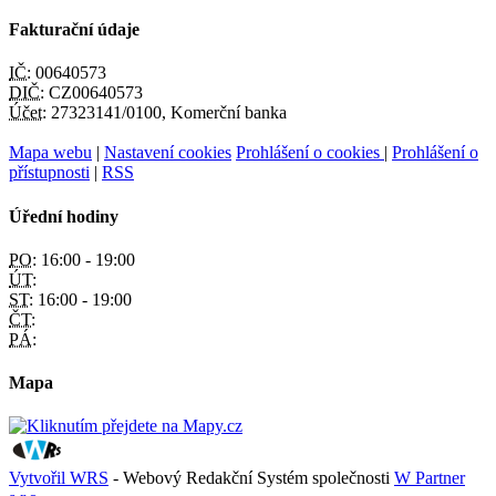
Fakturační údaje
IČ:
00640573
DIČ:
CZ00640573
Účet:
27323141/0100, Komerční banka
Mapa webu
|
Nastavení cookies
Prohlášení o cookies
|
Prohlášení o
přístupnosti
|
RSS
Úřední hodiny
PO:
16:00 - 19:00
ÚT:
ST:
16:00 - 19:00
ČT:
PÁ:
Mapa
Vytvořil WRS
- Webový Redakční Systém společnosti
W Partner