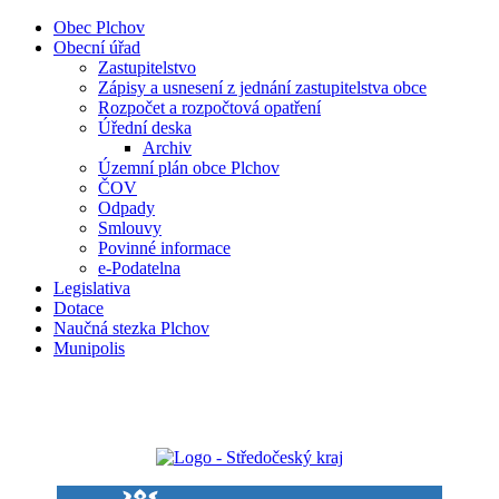
Obec Plchov
Obecní úřad
Zastupitelstvo
Zápisy a usnesení z jednání zastupitelstva obce
Rozpočet a rozpočtová opatření
Úřední deska
Archiv
Územní plán obce Plchov
ČOV
Odpady
Smlouvy
Povinné informace
e-Podatelna
Legislativa
Dotace
Naučná stezka Plchov
Munipolis