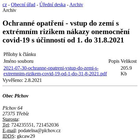
cz
-
Obecní úřad
-
Úřední deska
-
Archiv
Archiv
Ochranné opatření - vstup do zemí s
extrémním rizikem nákazy onemocnění
covid-19 s účinností od 1. do 31.8.2021
Přílohy k článku
Jméno souboru
Popis
Velikost
2021-07-30-ochranne-opatreni-vstup-do-zemi-s-
205.9
extremnim-rizikem-covid-19-od-1-do-31-8-2021.pdf
Kb
Vyvěšeno:
2.8.2021
Obec Plchov
Plchov 64
27375 Třebíz
Starosta:
Tel:
724235551, 721452036
E-mail:
podatelna@plchov.cz
IDDS:
gkcaw29