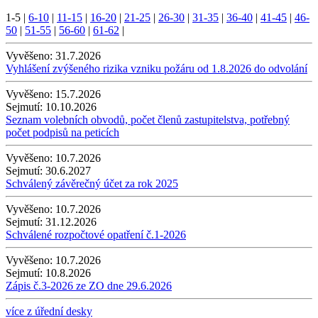
1-5
|
6-10
|
11-15
|
16-20
|
21-25
|
26-30
|
31-35
|
36-40
|
41-45
|
46-
50
|
51-55
|
56-60
|
61-62
|
Vyvěšeno:
31.7.2026
Vyhlášení zvýšeného rizika vzniku požáru od 1.8.2026 do odvolání
Vyvěšeno:
15.7.2026
Sejmutí:
10.10.2026
Seznam volebních obvodů, počet členů zastupitelstva, potřebný
počet podpisů na peticích
Vyvěšeno:
10.7.2026
Sejmutí:
30.6.2027
Schválený závěrečný účet za rok 2025
Vyvěšeno:
10.7.2026
Sejmutí:
31.12.2026
Schválené rozpočtové opatření č.1-2026
Vyvěšeno:
10.7.2026
Sejmutí:
10.8.2026
Zápis č.3-2026 ze ZO dne 29.6.2026
více z úřední desky