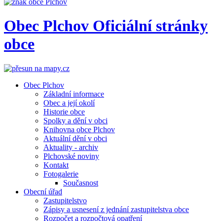
Obec
Plchov
Oficiální stránky
obce
Obec Plchov
Základní informace
Obec a její okolí
Historie obce
Spolky a dění v obci
Knihovna obce Plchov
Aktuální dění v obci
Aktuality - archiv
Plchovské noviny
Kontakt
Fotogalerie
Současnost
Obecní úřad
Zastupitelstvo
Zápisy a usnesení z jednání zastupitelstva obce
Rozpočet a rozpočtová opatření