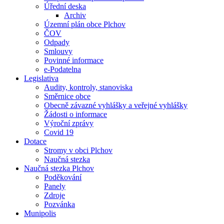
Úřední deska
Archiv
Územní plán obce Plchov
ČOV
Odpady
Smlouvy
Povinné informace
e-Podatelna
Legislativa
Audity, kontroly, stanoviska
Směrnice obce
Obecně závazné vyhlášky a veřejné vyhlášky
Žádosti o informace
Výroční zprávy
Covid 19
Dotace
Stromy v obci Plchov
Naučná stezka
Naučná stezka Plchov
Poděkování
Panely
Zdroje
Pozvánka
Munipolis