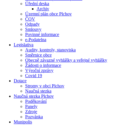
Úřední deska
Archiv
Územní plán obce Plchov
ČOV
Odpady
Smlouvy
Povinné informace
e-Podatelna
Legislativa
Audity, kontroly, stanoviska
Směrnice obce
Obecně závazné vyhlášky a veřejné vyhlášky
Žádosti o informace
Výroční zprávy
Covid 19
Dotace
Stromy v obci Plchov
Naučná stezka
Naučná stezka Plchov
Poděkování
Panely
Zdroje
Pozvánka
Munipolis