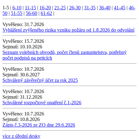
1-5
|
6-10
|
11-15
|
16-20
|
21-25
|
26-30
|
31-35
|
36-40
|
41-45
|
46-
50
|
51-55
|
56-60
|
61-62
|
Vyvěšeno:
31.7.2026
Vyhlášení zvýšeného rizika vzniku požáru od 1.8.2026 do odvolání
Vyvěšeno:
15.7.2026
Sejmutí:
10.10.2026
Seznam volebních obvodů, počet členů zastupitelstva, potřebný
počet podpisů na peticích
Vyvěšeno:
10.7.2026
Sejmutí:
30.6.2027
Schválený závěrečný účet za rok 2025
Vyvěšeno:
10.7.2026
Sejmutí:
31.12.2026
Schválené rozpočtové opatření č.1-2026
Vyvěšeno:
10.7.2026
Sejmutí:
10.8.2026
Zápis č.3-2026 ze ZO dne 29.6.2026
více z úřední desky