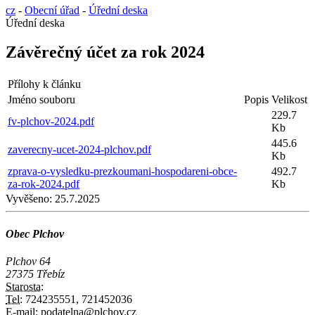
cz
-
Obecní úřad
-
Úřední deska
Úřední deska
Závěrečný účet za rok 2024
Přílohy k článku
Jméno souboru
Popis
Velikost
229.7
fv-plchov-2024.pdf
Kb
445.6
zaverecny-ucet-2024-plchov.pdf
Kb
zprava-o-vysledku-prezkoumani-hospodareni-obce-
492.7
za-rok-2024.pdf
Kb
Vyvěšeno:
25.7.2025
Obec Plchov
Plchov 64
27375 Třebíz
Starosta:
Tel:
724235551, 721452036
E-mail:
podatelna@plchov.cz