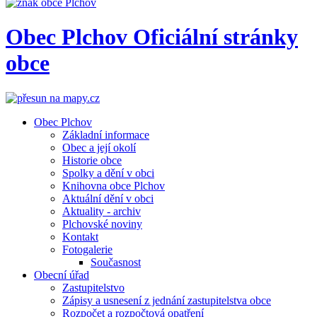
Obec
Plchov
Oficiální stránky
obce
Obec Plchov
Základní informace
Obec a její okolí
Historie obce
Spolky a dění v obci
Knihovna obce Plchov
Aktuální dění v obci
Aktuality - archiv
Plchovské noviny
Kontakt
Fotogalerie
Současnost
Obecní úřad
Zastupitelstvo
Zápisy a usnesení z jednání zastupitelstva obce
Rozpočet a rozpočtová opatření