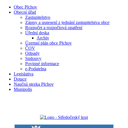
Obec Plchov
Obecní úřad
Zastupitelstvo
Zápisy a usnesení z jednání zastupitelstva obce
Rozpočet a rozpočtová opatření
Úřední deska
Archiv
Územní plán obce Plchov
ČOV
Odpady
Smlouvy
Povinné informace
e-Podatelna
Legislativa
Dotace
Naučná stezka Plchov
Munipolis