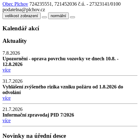
Obec Plchov
724235551, 721452036
č.ú. - 27323141/0100
podatelna@plchov.cz
velikost zobrazení
normální
Kalendář akcí
Aktuality
7.8.2026
Upozornění - oprava povrchu vozovky ve dnech 10.8. -
12.8.2026
více
31.7.2026
Vyhlášení zvýšeného rizika vzniku požáru od 1.8.2026 do
odvolání
více
21.7.2026
Informační zpravodaj PID 7/2026
více
Novinky na úřední desce