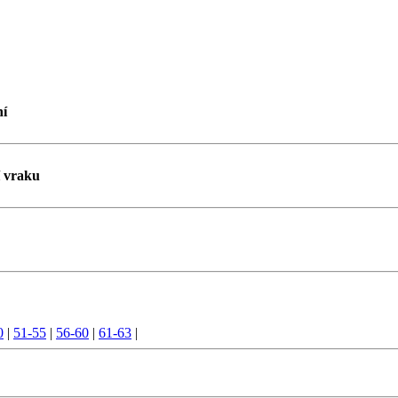
ní
í vraku
0
|
51-55
|
56-60
|
61-63
|