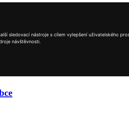
lší sledovací nástroje s cílem vylepšení uživatelského pr
droje návštěvnosti.
obce