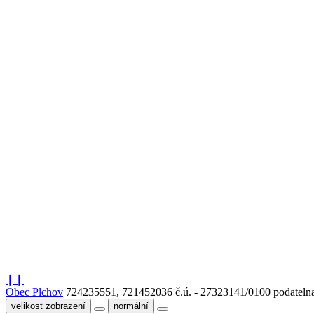
❙❙
Obec Plchov
724235551, 721452036
č.ú. - 27323141/0100
podateln
velikost zobrazení
normální