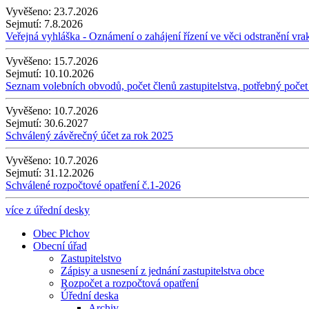
Vyvěšeno:
23.7.2026
Sejmutí:
7.8.2026
Veřejná vyhláška - Oznámení o zahájení řízení ve věci odstranění vra
Vyvěšeno:
15.7.2026
Sejmutí:
10.10.2026
Seznam volebních obvodů, počet členů zastupitelstva, potřebný počet
Vyvěšeno:
10.7.2026
Sejmutí:
30.6.2027
Schválený závěrečný účet za rok 2025
Vyvěšeno:
10.7.2026
Sejmutí:
31.12.2026
Schválené rozpočtové opatření č.1-2026
více z úřední desky
Obec Plchov
Obecní úřad
Zastupitelstvo
Zápisy a usnesení z jednání zastupitelstva obce
Rozpočet a rozpočtová opatření
Úřední deska
Archiv