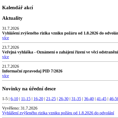
Kalendář akcí
Aktuality
31.7.2026
Vyhlášení zvýšeného rizika vzniku požáru od 1.8.2026 do odvolá
více
23.7.2026
Veřejná vyhláška - Oznámení o zahájení řízení ve věci odstraněn
více
21.7.2026
Informační zpravodaj PID 7/2026
více
Novinky na úřední desce
1-5
|
6-10
|
11-15
|
16-20
|
21-25
|
26-30
|
31-35
|
36-40
|
41-45
|
46-5
Vyvěšeno:
31.7.2026
Vyhlášení zvýšeného rizika vzniku požáru od 1.8.2026 do odvolání