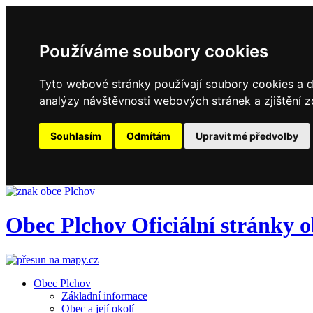
Používáme soubory cookies
Tyto webové stránky používají soubory cookies a da
analýzy návštěvnosti webových stránek a zjištění z
Souhlasím
Odmítám
Upravit mé předvolby
Obec
Plchov
Oficiální stránky 
Obec Plchov
Základní informace
Obec a její okolí