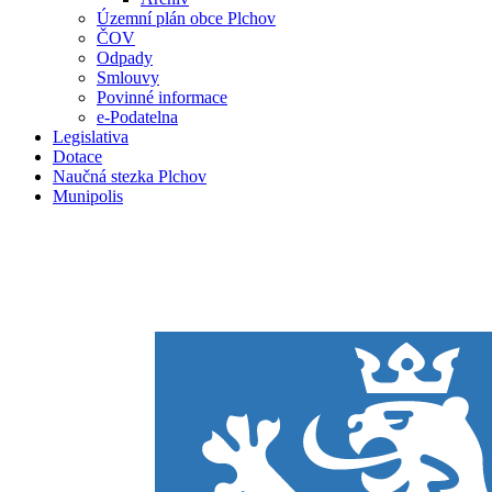
Územní plán obce Plchov
ČOV
Odpady
Smlouvy
Povinné informace
e-Podatelna
Legislativa
Dotace
Naučná stezka Plchov
Munipolis