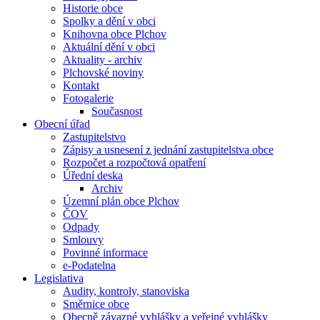
Historie obce
Spolky a dění v obci
Knihovna obce Plchov
Aktuální dění v obci
Aktuality - archiv
Plchovské noviny
Kontakt
Fotogalerie
Současnost
Obecní úřad
Zastupitelstvo
Zápisy a usnesení z jednání zastupitelstva obce
Rozpočet a rozpočtová opatření
Úřední deska
Archiv
Územní plán obce Plchov
ČOV
Odpady
Smlouvy
Povinné informace
e-Podatelna
Legislativa
Audity, kontroly, stanoviska
Směrnice obce
Obecně závazné vyhlášky a veřejné vyhlášky