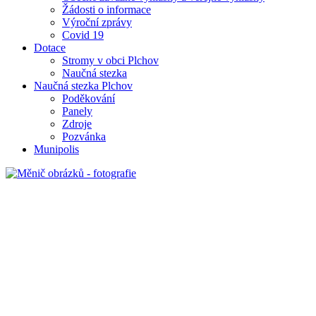
Žádosti o informace
Výroční zprávy
Covid 19
Dotace
Stromy v obci Plchov
Naučná stezka
Naučná stezka Plchov
Poděkování
Panely
Zdroje
Pozvánka
Munipolis