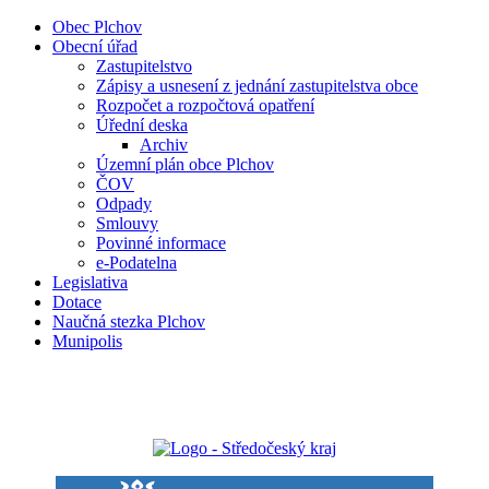
Obec Plchov
Obecní úřad
Zastupitelstvo
Zápisy a usnesení z jednání zastupitelstva obce
Rozpočet a rozpočtová opatření
Úřední deska
Archiv
Územní plán obce Plchov
ČOV
Odpady
Smlouvy
Povinné informace
e-Podatelna
Legislativa
Dotace
Naučná stezka Plchov
Munipolis