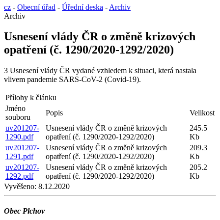
cz
-
Obecní úřad
-
Úřední deska
-
Archiv
Archiv
Usnesení vlády ČR o změně krizových
opatření (č. 1290/2020-1292/2020)
3 Usnesení vlády ČR vydané vzhledem k situaci, která nastala
vlivem pandemie SARS-CoV-2 (Covid-19).
Přílohy k článku
Jméno
Popis
Velikost
souboru
uv201207-
Usnesení vlády ČR o změně krizových
245.5
1290.pdf
opatření (č. 1290/2020-1292/2020)
Kb
uv201207-
Usnesení vlády ČR o změně krizových
209.3
1291.pdf
opatření (č. 1290/2020-1292/2020)
Kb
uv201207-
Usnesení vlády ČR o změně krizových
205.2
1292.pdf
opatření (č. 1290/2020-1292/2020)
Kb
Vyvěšeno:
8.12.2020
Obec Plchov