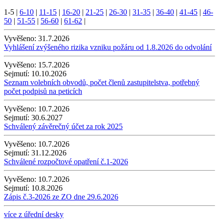
1-5
|
6-10
|
11-15
|
16-20
|
21-25
|
26-30
|
31-35
|
36-40
|
41-45
|
46-
50
|
51-55
|
56-60
|
61-62
|
Vyvěšeno:
31.7.2026
Vyhlášení zvýšeného rizika vzniku požáru od 1.8.2026 do odvolání
Vyvěšeno:
15.7.2026
Sejmutí:
10.10.2026
Seznam volebních obvodů, počet členů zastupitelstva, potřebný
počet podpisů na peticích
Vyvěšeno:
10.7.2026
Sejmutí:
30.6.2027
Schválený závěrečný účet za rok 2025
Vyvěšeno:
10.7.2026
Sejmutí:
31.12.2026
Schválené rozpočtové opatření č.1-2026
Vyvěšeno:
10.7.2026
Sejmutí:
10.8.2026
Zápis č.3-2026 ze ZO dne 29.6.2026
více z úřední desky