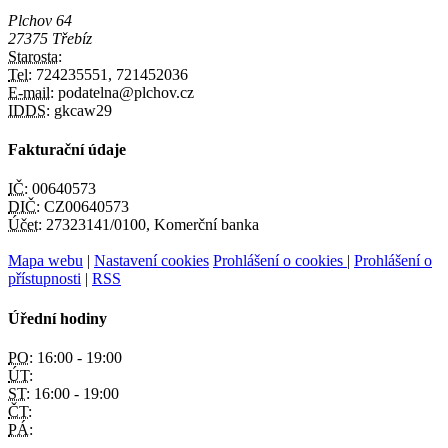
Plchov 64
27375 Třebíz
Starosta:
Tel:
724235551, 721452036
E-mail:
podatelna@plchov.cz
IDDS:
gkcaw29
Fakturační údaje
IČ:
00640573
DIČ:
CZ00640573
Účet:
27323141/0100, Komerční banka
Mapa webu
|
Nastavení cookies
Prohlášení o cookies
|
Prohlášení o
přístupnosti
|
RSS
Úřední hodiny
PO:
16:00 - 19:00
ÚT:
ST:
16:00 - 19:00
ČT:
PÁ: