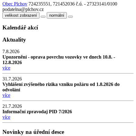
Obec Plchov
724235551, 721452036
č.ú. - 27323141/0100
podatelna@plchov.cz
velikost zobrazení
normální
Kalendář akcí
Aktuality
7.8.2026
Upozornění - oprava povrchu vozovky ve dnech 10.8. -
12.8.2026
více
31.7.2026
Vyhlášení zvýšeného rizika vzniku požáru od 1.8.2026 do
odvolání
více
21.7.2026
Informační zpravodaj PID 7/2026
více
Novinky na úřední desce