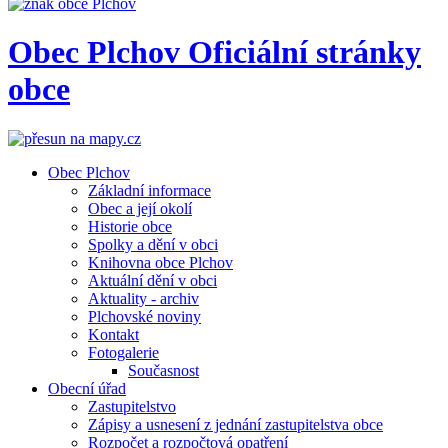
Obec
Plchov
Oficiální stránky
obce
Obec Plchov
Základní informace
Obec a její okolí
Historie obce
Spolky a dění v obci
Knihovna obce Plchov
Aktuální dění v obci
Aktuality - archiv
Plchovské noviny
Kontakt
Fotogalerie
Současnost
Obecní úřad
Zastupitelstvo
Zápisy a usnesení z jednání zastupitelstva obce
Rozpočet a rozpočtová opatření