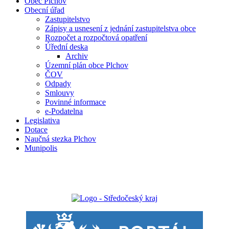
Obec Plchov
Obecní úřad
Zastupitelstvo
Zápisy a usnesení z jednání zastupitelstva obce
Rozpočet a rozpočtová opatření
Úřední deska
Archiv
Územní plán obce Plchov
ČOV
Odpady
Smlouvy
Povinné informace
e-Podatelna
Legislativa
Dotace
Naučná stezka Plchov
Munipolis