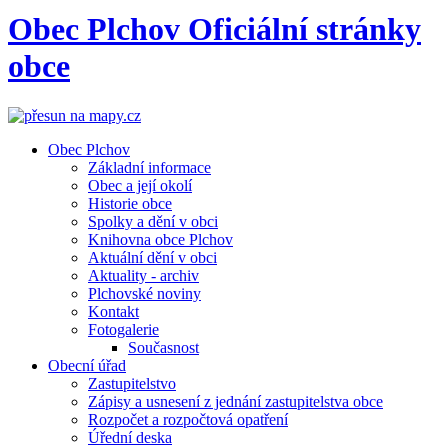
Obec
Plchov
Oficiální stránky
obce
Obec Plchov
Základní informace
Obec a její okolí
Historie obce
Spolky a dění v obci
Knihovna obce Plchov
Aktuální dění v obci
Aktuality - archiv
Plchovské noviny
Kontakt
Fotogalerie
Současnost
Obecní úřad
Zastupitelstvo
Zápisy a usnesení z jednání zastupitelstva obce
Rozpočet a rozpočtová opatření
Úřední deska