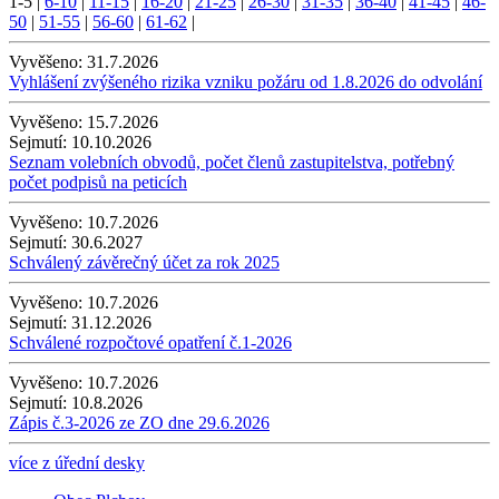
1-5
|
6-10
|
11-15
|
16-20
|
21-25
|
26-30
|
31-35
|
36-40
|
41-45
|
46-
50
|
51-55
|
56-60
|
61-62
|
Vyvěšeno:
31.7.2026
Vyhlášení zvýšeného rizika vzniku požáru od 1.8.2026 do odvolání
Vyvěšeno:
15.7.2026
Sejmutí:
10.10.2026
Seznam volebních obvodů, počet členů zastupitelstva, potřebný
počet podpisů na peticích
Vyvěšeno:
10.7.2026
Sejmutí:
30.6.2027
Schválený závěrečný účet za rok 2025
Vyvěšeno:
10.7.2026
Sejmutí:
31.12.2026
Schválené rozpočtové opatření č.1-2026
Vyvěšeno:
10.7.2026
Sejmutí:
10.8.2026
Zápis č.3-2026 ze ZO dne 29.6.2026
více z úřední desky