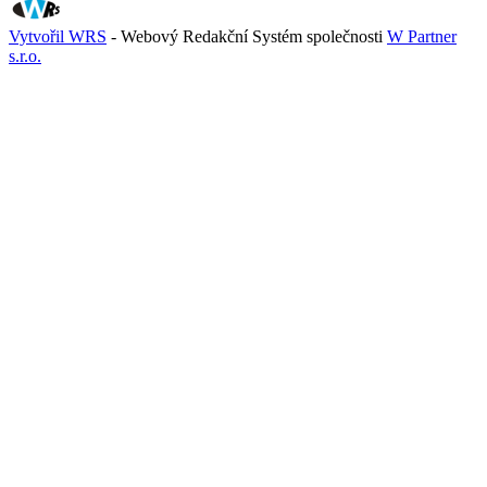
Vytvořil WRS
- Webový Redakční Systém společnosti
W Partner
s.r.o.