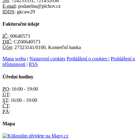
Tel:
724235551, 721452036
E-mail:
podatelna@plchov.cz
IDDS:
gkcaw29
Fakturační údaje
IČ:
00640573
DIČ:
CZ00640573
Účet:
27323141/0100, Komerční banka
Mapa webu
|
Nastavení cookies
Prohlášení o cookies
|
Prohlášení o
přístupnosti
|
RSS
Úřední hodiny
PO:
16:00 - 19:00
ÚT:
ST:
16:00 - 19:00
ČT:
PÁ:
Mapa