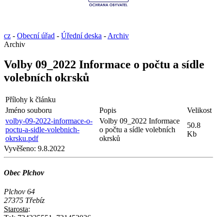
cz
-
Obecní úřad
-
Úřední deska
-
Archiv
Archiv
Volby 09_2022 Informace o počtu a sídle
volebních okrsků
Přílohy k článku
Jméno souboru
Popis
Velikost
volby-09-2022-informace-o-
Volby 09_2022 Informace
50.8
poctu-a-sidle-volebnich-
o počtu a sídle volebních
Kb
okrsku.pdf
okrsků
Vyvěšeno:
9.8.2022
Obec Plchov
Plchov 64
27375 Třebíz
Starosta: