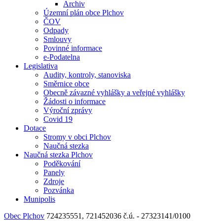
Archiv
Územní plán obce Plchov
ČOV
Odpady
Smlouvy
Povinné informace
e-Podatelna
Legislativa
Audity, kontroly, stanoviska
Směrnice obce
Obecně závazné vyhlášky a veřejné vyhlášky
Žádosti o informace
Výroční zprávy
Covid 19
Dotace
Stromy v obci Plchov
Naučná stezka
Naučná stezka Plchov
Poděkování
Panely
Zdroje
Pozvánka
Munipolis
Obec Plchov
724235551, 721452036
č.ú. - 27323141/0100