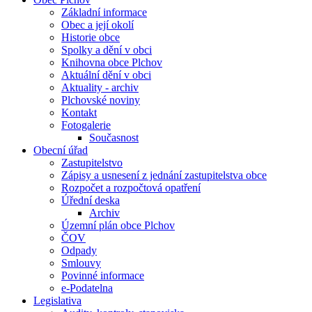
Základní informace
Obec a její okolí
Historie obce
Spolky a dění v obci
Knihovna obce Plchov
Aktuální dění v obci
Aktuality - archiv
Plchovské noviny
Kontakt
Fotogalerie
Současnost
Obecní úřad
Zastupitelstvo
Zápisy a usnesení z jednání zastupitelstva obce
Rozpočet a rozpočtová opatření
Úřední deska
Archiv
Územní plán obce Plchov
ČOV
Odpady
Smlouvy
Povinné informace
e-Podatelna
Legislativa