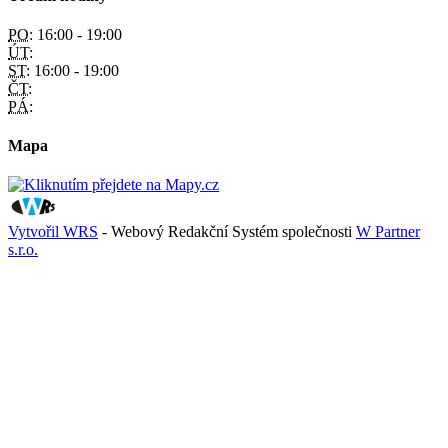
PO:
16:00 - 19:00
ÚT:
ST:
16:00 - 19:00
ČT:
PÁ:
Mapa
Vytvořil WRS
- Webový Redakční Systém společnosti
W Partner
s.r.o.