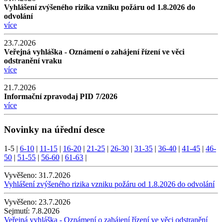
Vyhlášení zvýšeného rizika vzniku požáru od 1.8.2026 do
odvolání
více
23.7.2026
Veřejná vyhláška - Oznámení o zahájení řízení ve věci
odstranění vraku
více
21.7.2026
Informační zpravodaj PID 7/2026
více
Novinky na úřední desce
1-5
|
6-10
|
11-15
|
16-20
|
21-25
|
26-30
|
31-35
|
36-40
|
41-45
|
46-
50
|
51-55
|
56-60
|
61-63
|
Vyvěšeno:
31.7.2026
Vyhlášení zvýšeného rizika vzniku požáru od 1.8.2026 do odvolání
Vyvěšeno:
23.7.2026
Sejmutí:
7.8.2026
Veřejná vyhláška - Oznámení o zahájení řízení ve věci odstranění