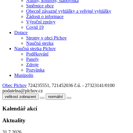
Audity, kontroly, stanoviska
Směrnice obce
Obecně závazné vyhlášky a veřejné vyhlášky
Žádosti o informace
Výroční zprávy
Covid 19
Dotace
Stromy v obci Plchov
Naučná stezka
Naučná stezka Plchov
Poděkování
Panely
Zdroje
Pozvánka
Munipolis
Obec Plchov
724235551, 721452036
č.ú. - 27323141/0100
podatelna@plchov.cz
velikost zobrazení
normální
Kalendář akcí
Aktuality
31.7.2026