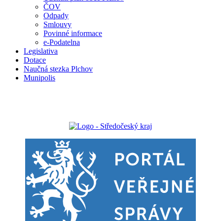
ČOV
Odpady
Smlouvy
Povinné informace
e-Podatelna
Legislativa
Dotace
Naučná stezka Plchov
Munipolis