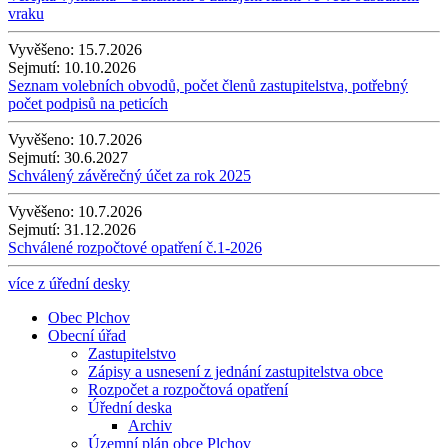
vraku
Vyvěšeno:
15.7.2026
Sejmutí:
10.10.2026
Seznam volebních obvodů, počet členů zastupitelstva, potřebný
počet podpisů na peticích
Vyvěšeno:
10.7.2026
Sejmutí:
30.6.2027
Schválený závěrečný účet za rok 2025
Vyvěšeno:
10.7.2026
Sejmutí:
31.12.2026
Schválené rozpočtové opatření č.1-2026
více z úřední desky
Obec Plchov
Obecní úřad
Zastupitelstvo
Zápisy a usnesení z jednání zastupitelstva obce
Rozpočet a rozpočtová opatření
Úřední deska
Archiv
Územní plán obce Plchov