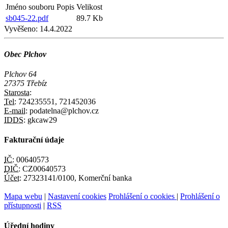
Jméno souboru
Popis
Velikost
sb045-22.pdf
89.7 Kb
Vyvěšeno:
14.4.2022
Obec Plchov
Plchov 64
27375 Třebíz
Starosta:
Tel:
724235551, 721452036
E-mail:
podatelna@plchov.cz
IDDS:
gkcaw29
Fakturační údaje
IČ:
00640573
DIČ:
CZ00640573
Účet:
27323141/0100, Komerční banka
Mapa webu
|
Nastavení cookies
Prohlášení o cookies
|
Prohlášení o
přístupnosti
|
RSS
Úřední hodiny