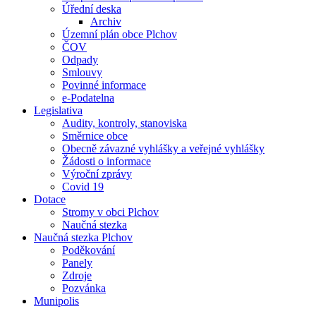
Úřední deska
Archiv
Územní plán obce Plchov
ČOV
Odpady
Smlouvy
Povinné informace
e-Podatelna
Legislativa
Audity, kontroly, stanoviska
Směrnice obce
Obecně závazné vyhlášky a veřejné vyhlášky
Žádosti o informace
Výroční zprávy
Covid 19
Dotace
Stromy v obci Plchov
Naučná stezka
Naučná stezka Plchov
Poděkování
Panely
Zdroje
Pozvánka
Munipolis