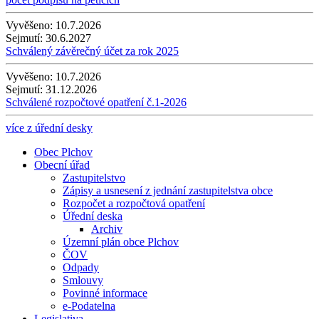
Vyvěšeno:
10.7.2026
Sejmutí:
30.6.2027
Schválený závěrečný účet za rok 2025
Vyvěšeno:
10.7.2026
Sejmutí:
31.12.2026
Schválené rozpočtové opatření č.1-2026
více z úřední desky
Obec Plchov
Obecní úřad
Zastupitelstvo
Zápisy a usnesení z jednání zastupitelstva obce
Rozpočet a rozpočtová opatření
Úřední deska
Archiv
Územní plán obce Plchov
ČOV
Odpady
Smlouvy
Povinné informace
e-Podatelna
Legislativa