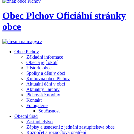
Obec
Plchov
Oficiální stránky
obce
Obec Plchov
Základní informace
Obec a její okolí
Historie obce
Spolky a dění v obci
Knihovna obce Plchov
Aktuální dění v obci
Aktuality - archiv
Plchovské noviny
Kontakt
Fotogalerie
Současnost
Obecní úřad
Zastupitelstvo
Zápisy a usnesení z jednání zastupitelstva obce
Rozpočet a rozpočtová opatření