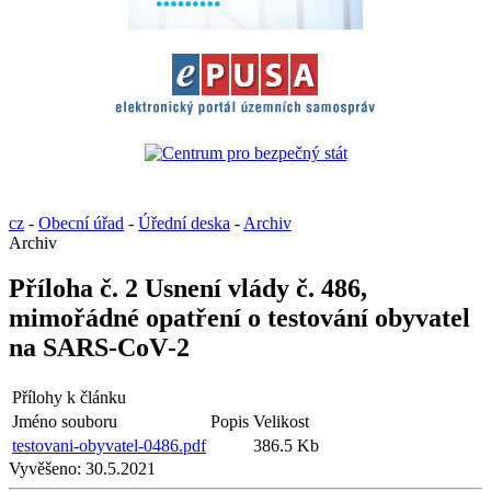
cz
-
Obecní úřad
-
Úřední deska
-
Archiv
Archiv
Příloha č. 2 Usnení vlády č. 486,
mimořádné opatření o testování obyvatel
na SARS‑CoV‑2
Přílohy k článku
Jméno souboru
Popis
Velikost
testovani-obyvatel-0486.pdf
386.5 Kb
Vyvěšeno:
30.5.2021