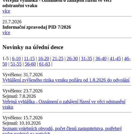
Veřejná vyhláška - Oznámení o zahájení řízení ve věci
odstranění vraku
více
21.7.2026
Informační zpravodaj PID 7/2026
více
Novinky na úřední desce
1-5
|
6-10
|
11-15
|
16-20
|
21-25
|
26-30
|
31-35
|
36-40
|
41-45
|
46-
50
|
51-55
|
56-60
|
61-63
|
Vyvěšeno:
31.7.2026
Vyhlášení zvýšeného rizika vzniku požáru od 1.8.2026 do odvolání
Vyvěšeno:
23.7.2026
Sejmutí:
7.8.2026
Veřejná vyhláška - Oznámení o zahájení řízení ve věci odstranění
vraku
Vyvěšeno:
15.7.2026
Sejmutí:
10.10.2026
Seznam volebních obvodů, počet členů zastupitelstva, potřebný
počet podpisů na peticích