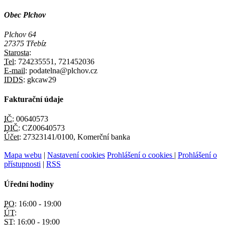
Obec Plchov
Plchov 64
27375 Třebíz
Starosta:
Tel:
724235551, 721452036
E-mail:
podatelna@plchov.cz
IDDS:
gkcaw29
Fakturační údaje
IČ:
00640573
DIČ:
CZ00640573
Účet:
27323141/0100, Komerční banka
Mapa webu
|
Nastavení cookies
Prohlášení o cookies
|
Prohlášení o
přístupnosti
|
RSS
Úřední hodiny
PO:
16:00 - 19:00
ÚT:
ST:
16:00 - 19:00