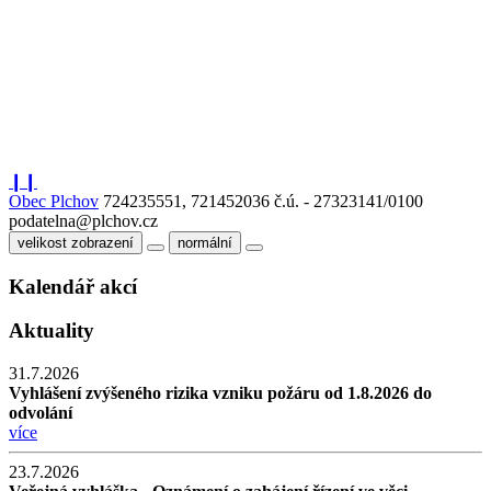
❙❙
Obec Plchov
724235551, 721452036
č.ú. - 27323141/0100
podatelna@plchov.cz
velikost zobrazení
normální
Kalendář akcí
Aktuality
31.7.2026
Vyhlášení zvýšeného rizika vzniku požáru od 1.8.2026 do
odvolání
více
23.7.2026