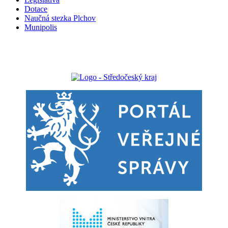
Dotace
Naučná stezka Plchov
Munipolis