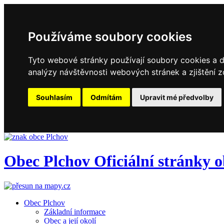
Používáme soubory cookies
Tyto webové stránky používají soubory cookies a da
analýzy návštěvnosti webových stránek a zjištění z
Souhlasím
Odmítám
Upravit mé předvolby
Obec
Plchov
Oficiální stránky 
Obec Plchov
Základní informace
Obec a její okolí