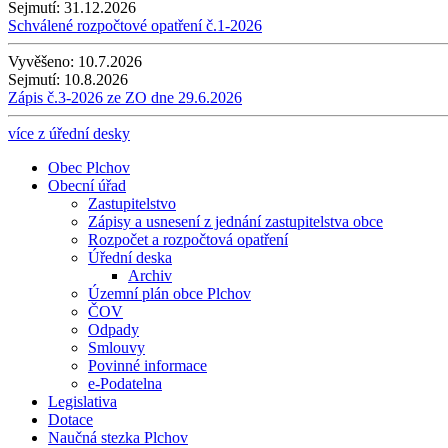
Sejmutí:
31.12.2026
Schválené rozpočtové opatření č.1-2026
Vyvěšeno:
10.7.2026
Sejmutí:
10.8.2026
Zápis č.3-2026 ze ZO dne 29.6.2026
více z úřední desky
Obec Plchov
Obecní úřad
Zastupitelstvo
Zápisy a usnesení z jednání zastupitelstva obce
Rozpočet a rozpočtová opatření
Úřední deska
Archiv
Územní plán obce Plchov
ČOV
Odpady
Smlouvy
Povinné informace
e-Podatelna
Legislativa
Dotace
Naučná stezka Plchov