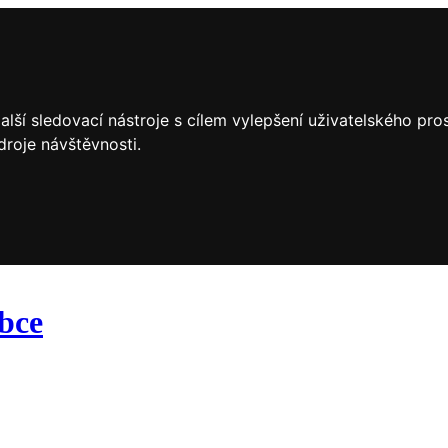
lší sledovací nástroje s cílem vylepšení uživatelského pr
droje návštěvnosti.
obce