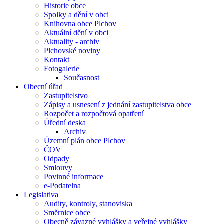
Historie obce
Spolky a dění v obci
Knihovna obce Plchov
Aktuální dění v obci
Aktuality - archiv
Plchovské noviny
Kontakt
Fotogalerie
Současnost
Obecní úřad
Zastupitelstvo
Zápisy a usnesení z jednání zastupitelstva obce
Rozpočet a rozpočtová opatření
Úřední deska
Archiv
Územní plán obce Plchov
ČOV
Odpady
Smlouvy
Povinné informace
e-Podatelna
Legislativa
Audity, kontroly, stanoviska
Směrnice obce
Obecně závazné vyhlášky a veřejné vyhlášky