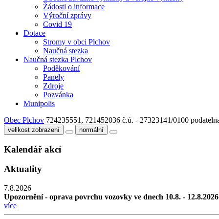
Žádosti o informace
Výroční zprávy
Covid 19
Dotace
Stromy v obci Plchov
Naučná stezka
Naučná stezka Plchov
Poděkování
Panely
Zdroje
Pozvánka
Munipolis
Obec Plchov
724235551, 721452036
č.ú. - 27323141/0100
podateln
velikost zobrazení
normální
Kalendář akcí
Aktuality
7.8.2026
Upozornění - oprava povrchu vozovky ve dnech 10.8. - 12.8.2026
více