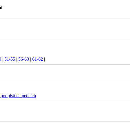
ní
0
|
51-55
|
56-60
|
61-62
|
 podpisů na peticích