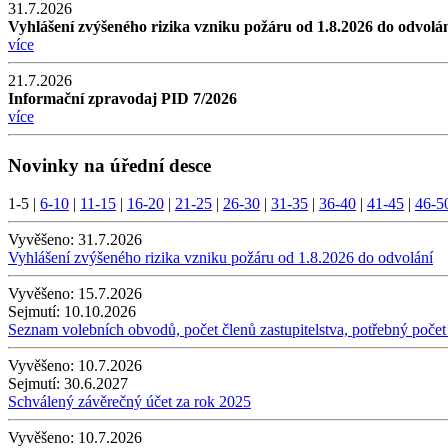
31.7.2026
Vyhlášení zvýšeného rizika vzniku požáru od 1.8.2026 do odvolá
více
21.7.2026
Informační zpravodaj PID 7/2026
více
Novinky na úřední desce
1-5
|
6-10
|
11-15
|
16-20
|
21-25
|
26-30
|
31-35
|
36-40
|
41-45
|
46-5
Vyvěšeno:
31.7.2026
Vyhlášení zvýšeného rizika vzniku požáru od 1.8.2026 do odvolání
Vyvěšeno:
15.7.2026
Sejmutí:
10.10.2026
Seznam volebních obvodů, počet členů zastupitelstva, potřebný počet
Vyvěšeno:
10.7.2026
Sejmutí:
30.6.2027
Schválený závěrečný účet za rok 2025
Vyvěšeno:
10.7.2026