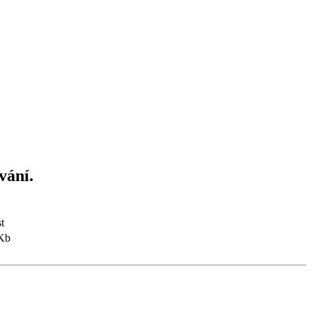
vání.
t
Kb