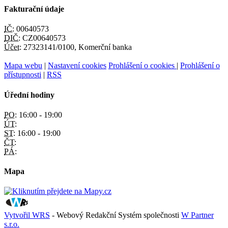
Fakturační údaje
IČ:
00640573
DIČ:
CZ00640573
Účet:
27323141/0100, Komerční banka
Mapa webu
|
Nastavení cookies
Prohlášení o cookies
|
Prohlášení o
přístupnosti
|
RSS
Úřední hodiny
PO:
16:00 - 19:00
ÚT:
ST:
16:00 - 19:00
ČT:
PÁ:
Mapa
Vytvořil WRS
- Webový Redakční Systém společnosti
W Partner
s.r.o.