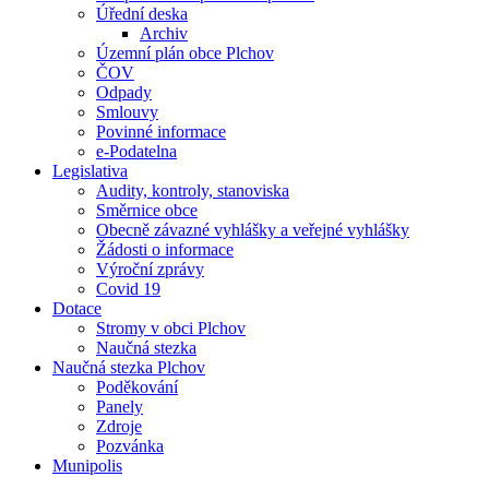
Úřední deska
Archiv
Územní plán obce Plchov
ČOV
Odpady
Smlouvy
Povinné informace
e-Podatelna
Legislativa
Audity, kontroly, stanoviska
Směrnice obce
Obecně závazné vyhlášky a veřejné vyhlášky
Žádosti o informace
Výroční zprávy
Covid 19
Dotace
Stromy v obci Plchov
Naučná stezka
Naučná stezka Plchov
Poděkování
Panely
Zdroje
Pozvánka
Munipolis