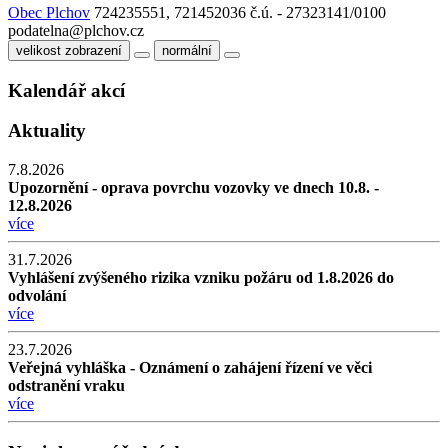
Obec Plchov
724235551, 721452036
č.ú. - 27323141/0100
podatelna@plchov.cz
velikost zobrazení
normální
Kalendář akcí
Aktuality
7.8.2026
Upozornění - oprava povrchu vozovky ve dnech 10.8. -
12.8.2026
více
31.7.2026
Vyhlášení zvýšeného rizika vzniku požáru od 1.8.2026 do
odvolání
více
23.7.2026
Veřejná vyhláška - Oznámení o zahájení řízení ve věci
odstranění vraku
více