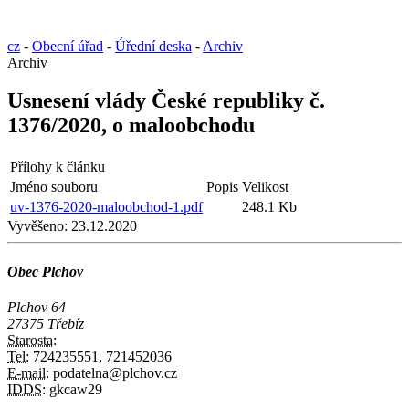
cz
-
Obecní úřad
-
Úřední deska
-
Archiv
Archiv
Usnesení vlády České republiky č.
1376/2020, o maloobchodu
Přílohy k článku
Jméno souboru
Popis
Velikost
uv-1376-2020-maloobchod-1.pdf
248.1 Kb
Vyvěšeno:
23.12.2020
Obec Plchov
Plchov 64
27375 Třebíz
Starosta:
Tel:
724235551, 721452036
E-mail:
podatelna@plchov.cz
IDDS:
gkcaw29