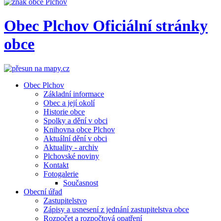
Obec
Plchov
Oficiální stránky
obce
Obec Plchov
Základní informace
Obec a její okolí
Historie obce
Spolky a dění v obci
Knihovna obce Plchov
Aktuální dění v obci
Aktuality - archiv
Plchovské noviny
Kontakt
Fotogalerie
Současnost
Obecní úřad
Zastupitelstvo
Zápisy a usnesení z jednání zastupitelstva obce
Rozpočet a rozpočtová opatření