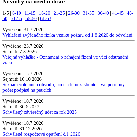
Novinky na úřední desce
1-5
|
6-10
|
11-15
|
16-20
|
21-25
|
26-30
|
31-35
|
36-40
|
41-45
|
46-
50
|
51-55
|
56-60
|
61-63
|
Vyvěšeno:
31.7.2026
Vyhlášení zvýšeného rizika vzniku požáru od 1.8.2026 do odvolání
Vyvěšeno:
23.7.2026
Sejmutí:
7.8.2026
Veřejná vyhláška - Oznámení o zahájení řízení ve věci odstranění
vraku
Vyvěšeno:
15.7.2026
Sejmutí:
10.10.2026
Seznam volebních obvodů, počet členů zastupitelstva, potřebný
počet podpisů na peticích
Vyvěšeno:
10.7.2026
Sejmutí:
30.6.2027
Schválený závěrečný účet za rok 2025
Vyvěšeno:
10.7.2026
Sejmutí:
31.12.2026
Schválené rozpočtové opatření č.1-2026