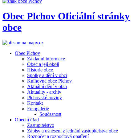
Obec
Plchov
Oficiální stránky
obce
Obec Plchov
Základní informace
Obec a její okolí
Historie obce
Spolky a dění v obci
Knihovna obce Plchov
Aktuální dění v obci
Aktuality - archiv
Plchovské noviny
Kontakt
Fotogalerie
Současnost
Obecní úřad
Zastupitelstvo
Zápisy a usnesení z jednání zastupitelstva obce
Rozpočet a rozpočtová opatření