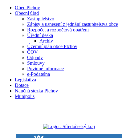
Obec Plchov
Obecní úřad
Zastupitelstvo
Zápisy a usnesení z jednání zastupitelstva obce
Rozpočet a rozpočtová opatření
Úřední deska
Archiv
Územní plán obce Plchov
ČOV
Odpady
Smlouvy
Povinné informace
e-Podatelna
Legislativa
Dotace
Naučná stezka Plchov
Munipolis