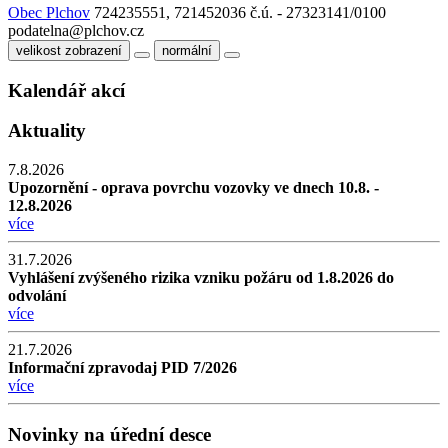
Obec Plchov
724235551, 721452036
č.ú. - 27323141/0100
podatelna@plchov.cz
velikost zobrazení
normální
Kalendář akcí
Aktuality
7.8.2026
Upozornění - oprava povrchu vozovky ve dnech 10.8. -
12.8.2026
více
31.7.2026
Vyhlášení zvýšeného rizika vzniku požáru od 1.8.2026 do
odvolání
více
21.7.2026
Informační zpravodaj PID 7/2026
více
Novinky na úřední desce