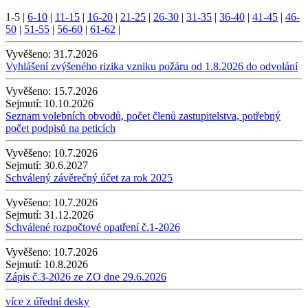
1-5
|
6-10
|
11-15
|
16-20
|
21-25
|
26-30
|
31-35
|
36-40
|
41-45
|
46-
50
|
51-55
|
56-60
|
61-62
|
Vyvěšeno:
31.7.2026
Vyhlášení zvýšeného rizika vzniku požáru od 1.8.2026 do odvolání
Vyvěšeno:
15.7.2026
Sejmutí:
10.10.2026
Seznam volebních obvodů, počet členů zastupitelstva, potřebný
počet podpisů na peticích
Vyvěšeno:
10.7.2026
Sejmutí:
30.6.2027
Schválený závěrečný účet za rok 2025
Vyvěšeno:
10.7.2026
Sejmutí:
31.12.2026
Schválené rozpočtové opatření č.1-2026
Vyvěšeno:
10.7.2026
Sejmutí:
10.8.2026
Zápis č.3-2026 ze ZO dne 29.6.2026
více z úřední desky