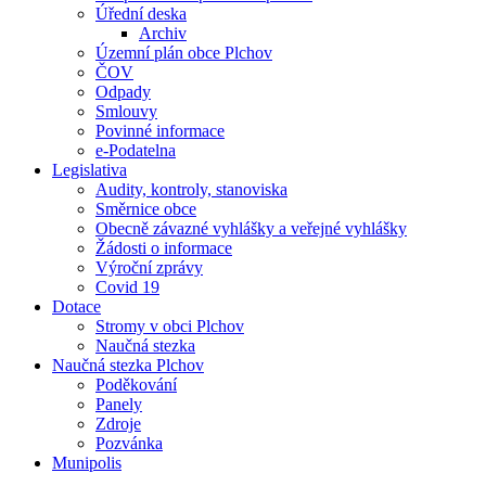
Úřední deska
Archiv
Územní plán obce Plchov
ČOV
Odpady
Smlouvy
Povinné informace
e-Podatelna
Legislativa
Audity, kontroly, stanoviska
Směrnice obce
Obecně závazné vyhlášky a veřejné vyhlášky
Žádosti o informace
Výroční zprávy
Covid 19
Dotace
Stromy v obci Plchov
Naučná stezka
Naučná stezka Plchov
Poděkování
Panely
Zdroje
Pozvánka
Munipolis