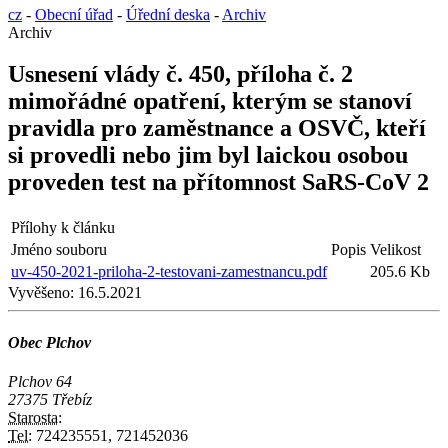
cz
-
Obecní úřad
-
Úřední deska
-
Archiv
Archiv
Usnesení vlády č. 450, příloha č. 2
mimořádné opatření, kterým se stanoví
pravidla pro zaměstnance a OSVČ, kteří
si provedli nebo jim byl laickou osobou
proveden test na přítomnost SaRS-CoV 2
Přílohy k článku
Jméno souboru
Popis
Velikost
uv-450-2021-priloha-2-testovani-zamestnancu.pdf
205.6 Kb
Vyvěšeno:
16.5.2021
Obec Plchov
Plchov 64
27375 Třebíz
Starosta:
Tel:
724235551, 721452036