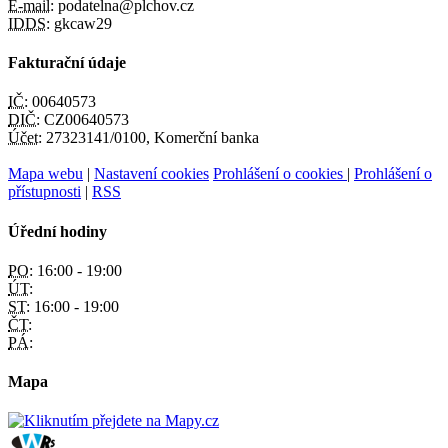
E-mail:
podatelna@plchov.cz
IDDS:
gkcaw29
Fakturační údaje
IČ:
00640573
DIČ:
CZ00640573
Účet:
27323141/0100, Komerční banka
Mapa webu
|
Nastavení cookies
Prohlášení o cookies
|
Prohlášení o
přístupnosti
|
RSS
Úřední hodiny
PO:
16:00 - 19:00
ÚT:
ST:
16:00 - 19:00
ČT:
PÁ:
Mapa