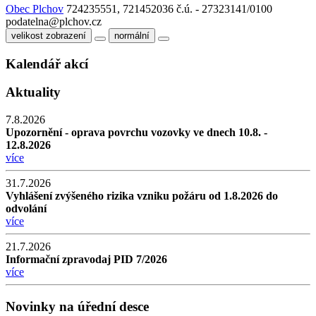
Obec Plchov
724235551, 721452036
č.ú. - 27323141/0100
podatelna@plchov.cz
velikost zobrazení
normální
Kalendář akcí
Aktuality
7.8.2026
Upozornění - oprava povrchu vozovky ve dnech 10.8. -
12.8.2026
více
31.7.2026
Vyhlášení zvýšeného rizika vzniku požáru od 1.8.2026 do
odvolání
více
21.7.2026
Informační zpravodaj PID 7/2026
více
Novinky na úřední desce