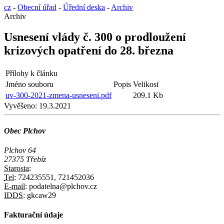
cz
-
Obecní úřad
-
Úřední deska
-
Archiv
Archiv
Usnesení vlády č. 300 o prodloužení
krizových opatření do 28. března
Přílohy k článku
Jméno souboru
Popis
Velikost
uv-300-2021-zmena-usneseni.pdf
209.1 Kb
Vyvěšeno:
19.3.2021
Obec Plchov
Plchov 64
27375 Třebíz
Starosta:
Tel:
724235551, 721452036
E-mail:
podatelna@plchov.cz
IDDS:
gkcaw29
Fakturační údaje