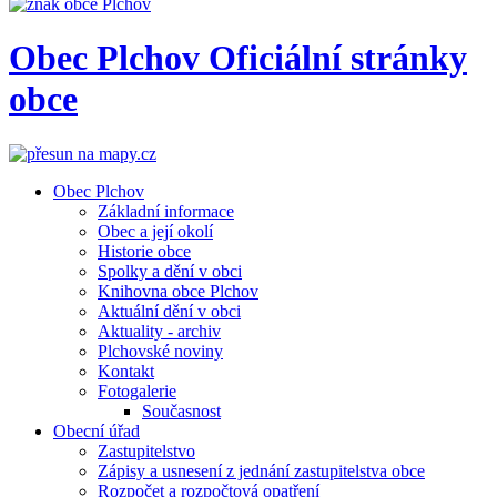
Obec
Plchov
Oficiální stránky
obce
Obec Plchov
Základní informace
Obec a její okolí
Historie obce
Spolky a dění v obci
Knihovna obce Plchov
Aktuální dění v obci
Aktuality - archiv
Plchovské noviny
Kontakt
Fotogalerie
Současnost
Obecní úřad
Zastupitelstvo
Zápisy a usnesení z jednání zastupitelstva obce
Rozpočet a rozpočtová opatření