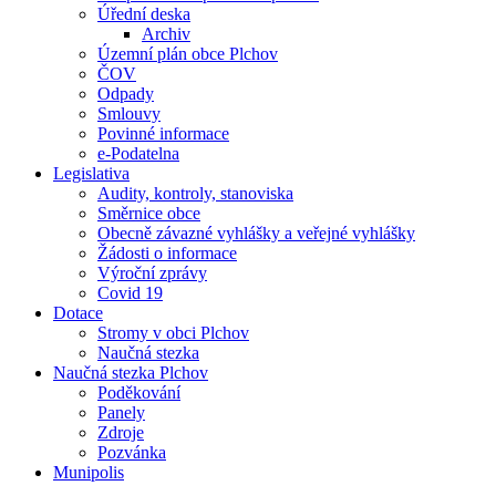
Úřední deska
Archiv
Územní plán obce Plchov
ČOV
Odpady
Smlouvy
Povinné informace
e-Podatelna
Legislativa
Audity, kontroly, stanoviska
Směrnice obce
Obecně závazné vyhlášky a veřejné vyhlášky
Žádosti o informace
Výroční zprávy
Covid 19
Dotace
Stromy v obci Plchov
Naučná stezka
Naučná stezka Plchov
Poděkování
Panely
Zdroje
Pozvánka
Munipolis