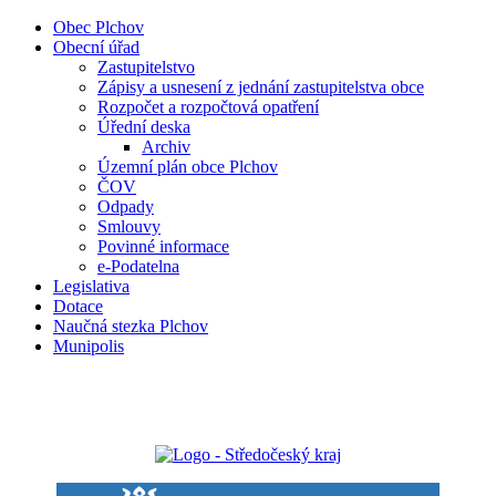
Obec Plchov
Obecní úřad
Zastupitelstvo
Zápisy a usnesení z jednání zastupitelstva obce
Rozpočet a rozpočtová opatření
Úřední deska
Archiv
Územní plán obce Plchov
ČOV
Odpady
Smlouvy
Povinné informace
e-Podatelna
Legislativa
Dotace
Naučná stezka Plchov
Munipolis