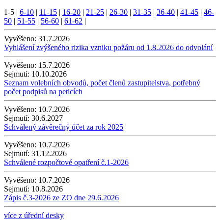
1-5
|
6-10
|
11-15
|
16-20
|
21-25
|
26-30
|
31-35
|
36-40
|
41-45
|
46-
50
|
51-55
|
56-60
|
61-62
|
Vyvěšeno:
31.7.2026
Vyhlášení zvýšeného rizika vzniku požáru od 1.8.2026 do odvolání
Vyvěšeno:
15.7.2026
Sejmutí:
10.10.2026
Seznam volebních obvodů, počet členů zastupitelstva, potřebný
počet podpisů na peticích
Vyvěšeno:
10.7.2026
Sejmutí:
30.6.2027
Schválený závěrečný účet za rok 2025
Vyvěšeno:
10.7.2026
Sejmutí:
31.12.2026
Schválené rozpočtové opatření č.1-2026
Vyvěšeno:
10.7.2026
Sejmutí:
10.8.2026
Zápis č.3-2026 ze ZO dne 29.6.2026
více z úřední desky