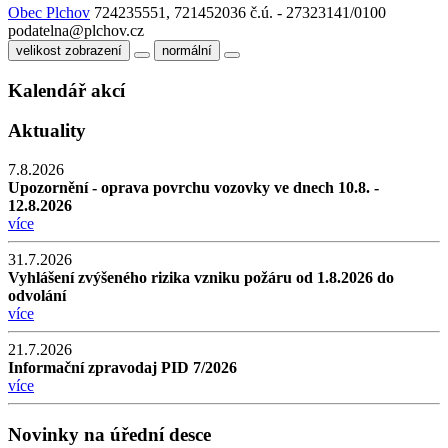
Obec Plchov
724235551, 721452036
č.ú. - 27323141/0100
podatelna@plchov.cz
velikost zobrazení
normální
Kalendář akcí
Aktuality
7.8.2026
Upozornění - oprava povrchu vozovky ve dnech 10.8. -
12.8.2026
více
31.7.2026
Vyhlášení zvýšeného rizika vzniku požáru od 1.8.2026 do
odvolání
více
21.7.2026
Informační zpravodaj PID 7/2026
více
Novinky na úřední desce