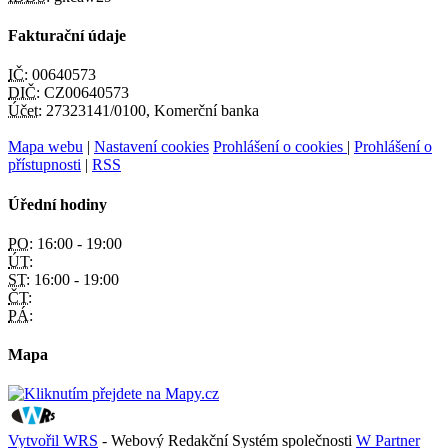
Fakturační údaje
IČ:
00640573
DIČ:
CZ00640573
Účet:
27323141/0100, Komerční banka
Mapa webu
|
Nastavení cookies
Prohlášení o cookies
|
Prohlášení o
přístupnosti
|
RSS
Úřední hodiny
PO:
16:00 - 19:00
ÚT:
ST:
16:00 - 19:00
ČT:
PÁ:
Mapa
Vytvořil WRS
- Webový Redakční Systém společnosti
W Partner