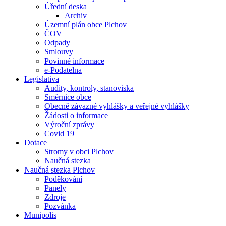
Úřední deska
Archiv
Územní plán obce Plchov
ČOV
Odpady
Smlouvy
Povinné informace
e-Podatelna
Legislativa
Audity, kontroly, stanoviska
Směrnice obce
Obecně závazné vyhlášky a veřejné vyhlášky
Žádosti o informace
Výroční zprávy
Covid 19
Dotace
Stromy v obci Plchov
Naučná stezka
Naučná stezka Plchov
Poděkování
Panely
Zdroje
Pozvánka
Munipolis