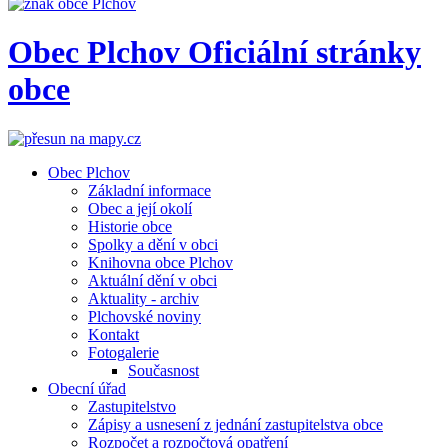
Obec
Plchov
Oficiální stránky
obce
Obec Plchov
Základní informace
Obec a její okolí
Historie obce
Spolky a dění v obci
Knihovna obce Plchov
Aktuální dění v obci
Aktuality - archiv
Plchovské noviny
Kontakt
Fotogalerie
Současnost
Obecní úřad
Zastupitelstvo
Zápisy a usnesení z jednání zastupitelstva obce
Rozpočet a rozpočtová opatření