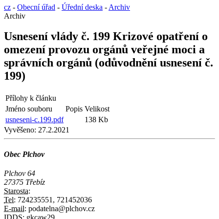
cz
-
Obecní úřad
-
Úřední deska
-
Archiv
Archiv
Usnesení vlády č. 199 Krizové opatření o
omezení provozu orgánů veřejné moci a
správních orgánů (odůvodnění usnesení č.
199)
Přílohy k článku
Jméno souboru
Popis
Velikost
usneseni-c.199.pdf
138 Kb
Vyvěšeno:
27.2.2021
Obec Plchov
Plchov 64
27375 Třebíz
Starosta:
Tel:
724235551, 721452036
E-mail:
podatelna@plchov.cz
IDDS:
gkcaw29