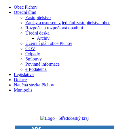
Obec Plchov
Obecní úřad
Zastupitelstvo
Zápisy a usnesení z jednání zastupitelstva obce
Rozpočet a rozpočtová opatření
Úřední deska
Archiv
Územní plán obce Plchov
ČOV
Odpady
Smlouvy
Povinné informace
e-Podatelna
Legislativa
Dotace
Naučná stezka Plchov
Munipolis