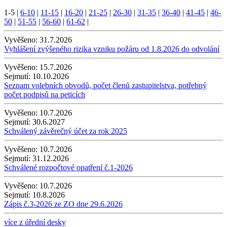
1-5
|
6-10
|
11-15
|
16-20
|
21-25
|
26-30
|
31-35
|
36-40
|
41-45
|
46-
50
|
51-55
|
56-60
|
61-62
|
Vyvěšeno:
31.7.2026
Vyhlášení zvýšeného rizika vzniku požáru od 1.8.2026 do odvolání
Vyvěšeno:
15.7.2026
Sejmutí:
10.10.2026
Seznam volebních obvodů, počet členů zastupitelstva, potřebný
počet podpisů na peticích
Vyvěšeno:
10.7.2026
Sejmutí:
30.6.2027
Schválený závěrečný účet za rok 2025
Vyvěšeno:
10.7.2026
Sejmutí:
31.12.2026
Schválené rozpočtové opatření č.1-2026
Vyvěšeno:
10.7.2026
Sejmutí:
10.8.2026
Zápis č.3-2026 ze ZO dne 29.6.2026
více z úřední desky