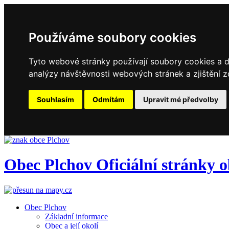
Používáme soubory cookies
Tyto webové stránky používají soubory cookies a da
analýzy návštěvnosti webových stránek a zjištění z
Souhlasím
Odmítám
Upravit mé předvolby
Obec
Plchov
Oficiální stránky 
Obec Plchov
Základní informace
Obec a její okolí