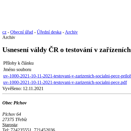
cz
-
Obecní úřad
-
Úřední deska
-
Archiv
Archiv
Usnesení váldy ČR o testování v zařízeních
Přílohy k článku
Jméno souboru
uv-1000-2021-10-11-2021-testovani-v-zarizenich-socialni-pece-prilo
uv-1000-2021-10-11-2021-testovani-v-zarizenich-socialni-pece.pdf
Vyvěšeno:
12.11.2021
Obec Plchov
Plchov 64
27375 Třebíz
Starosta:
Tel:
724235551, 721452036