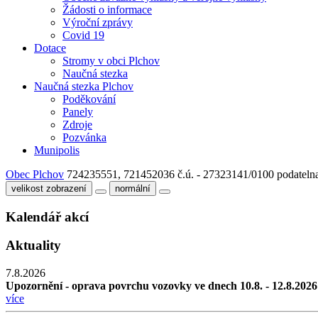
Žádosti o informace
Výroční zprávy
Covid 19
Dotace
Stromy v obci Plchov
Naučná stezka
Naučná stezka Plchov
Poděkování
Panely
Zdroje
Pozvánka
Munipolis
Obec Plchov
724235551, 721452036
č.ú. - 27323141/0100
podateln
velikost zobrazení
normální
Kalendář akcí
Aktuality
7.8.2026
Upozornění - oprava povrchu vozovky ve dnech 10.8. - 12.8.2026
více