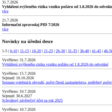
31.7.2026
Vyhlášení zvýšeného rizika vzniku požáru od 1.8.2026 do odvolá
více
21.7.2026
Informační zpravodaj PID 7/2026
více
Novinky na úřední desce
1-5
|
6-10
|
11-15
|
16-20
|
21-25
|
26-30
|
31-35
|
36-40
|
41-45
|
46-5
Vyvěšeno:
31.7.2026
Vyhlášení zvýšeného rizika vzniku požáru od 1.8.2026 do odvolání
Vyvěšeno:
15.7.2026
Sejmutí:
10.10.2026
Seznam volebních obvodů, počet členů zastupitelstva, potřebný počet
Vyvěšeno:
10.7.2026
Sejmutí:
30.6.2027
Schválený závěrečný účet za rok 2025
Vyvěšeno:
10.7.2026