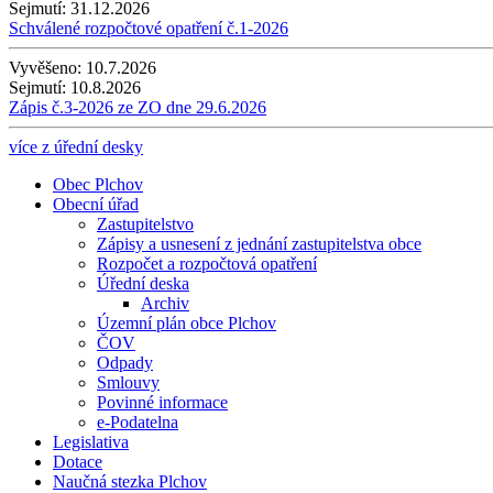
Sejmutí:
31.12.2026
Schválené rozpočtové opatření č.1-2026
Vyvěšeno:
10.7.2026
Sejmutí:
10.8.2026
Zápis č.3-2026 ze ZO dne 29.6.2026
více z úřední desky
Obec Plchov
Obecní úřad
Zastupitelstvo
Zápisy a usnesení z jednání zastupitelstva obce
Rozpočet a rozpočtová opatření
Úřední deska
Archiv
Územní plán obce Plchov
ČOV
Odpady
Smlouvy
Povinné informace
e-Podatelna
Legislativa
Dotace
Naučná stezka Plchov