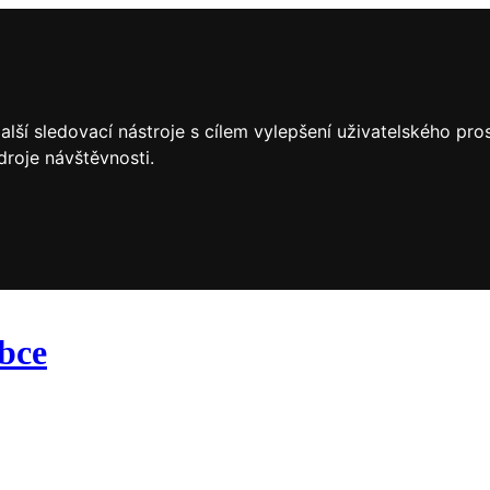
lší sledovací nástroje s cílem vylepšení uživatelského pr
droje návštěvnosti.
obce