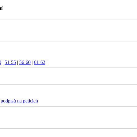
ní
0
|
51-55
|
56-60
|
61-62
|
 podpisů na peticích