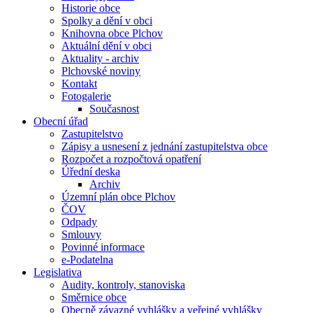
Historie obce
Spolky a dění v obci
Knihovna obce Plchov
Aktuální dění v obci
Aktuality - archiv
Plchovské noviny
Kontakt
Fotogalerie
Současnost
Obecní úřad
Zastupitelstvo
Zápisy a usnesení z jednání zastupitelstva obce
Rozpočet a rozpočtová opatření
Úřední deska
Archiv
Územní plán obce Plchov
ČOV
Odpady
Smlouvy
Povinné informace
e-Podatelna
Legislativa
Audity, kontroly, stanoviska
Směrnice obce
Obecně závazné vyhlášky a veřejné vyhlášky