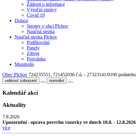
Žádosti o informace
Výroční zprávy
Covid 19
Dotace
Stromy v obci Plchov
Naučná stezka
Naučná stezka Plchov
Poděkování
Panely
Zdroje
Pozvánka
Munipolis
Obec Plchov
724235551, 721452036
č.ú. - 27323141/0100
podateln
velikost zobrazení
normální
Kalendář akcí
Aktuality
7.8.2026
Upozornění - oprava povrchu vozovky ve dnech 10.8. - 12.8.2026
více