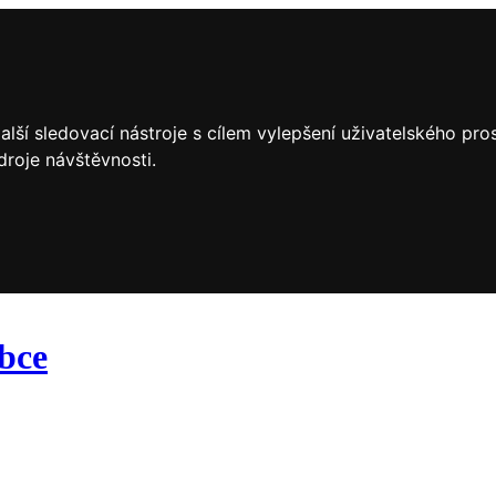
lší sledovací nástroje s cílem vylepšení uživatelského pr
droje návštěvnosti.
obce