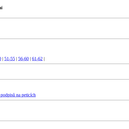
ní
0
|
51-55
|
56-60
|
61-62
|
 podpisů na peticích