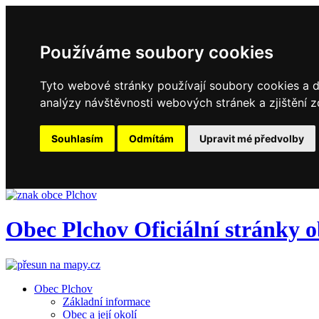
Používáme soubory cookies
Tyto webové stránky používají soubory cookies a da
analýzy návštěvnosti webových stránek a zjištění z
Souhlasím
Odmítám
Upravit mé předvolby
Obec
Plchov
Oficiální stránky 
Obec Plchov
Základní informace
Obec a její okolí