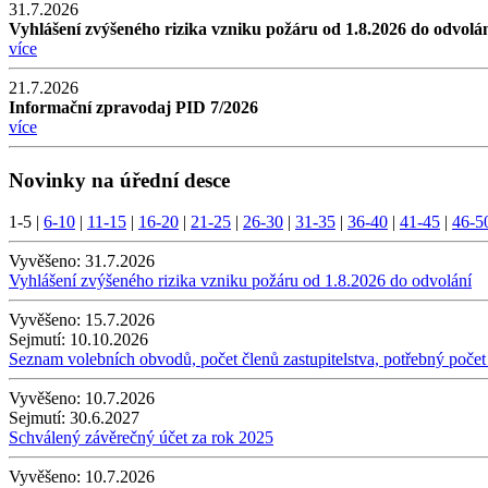
31.7.2026
Vyhlášení zvýšeného rizika vzniku požáru od 1.8.2026 do odvolá
více
21.7.2026
Informační zpravodaj PID 7/2026
více
Novinky na úřední desce
1-5
|
6-10
|
11-15
|
16-20
|
21-25
|
26-30
|
31-35
|
36-40
|
41-45
|
46-5
Vyvěšeno:
31.7.2026
Vyhlášení zvýšeného rizika vzniku požáru od 1.8.2026 do odvolání
Vyvěšeno:
15.7.2026
Sejmutí:
10.10.2026
Seznam volebních obvodů, počet členů zastupitelstva, potřebný počet
Vyvěšeno:
10.7.2026
Sejmutí:
30.6.2027
Schválený závěrečný účet za rok 2025
Vyvěšeno:
10.7.2026