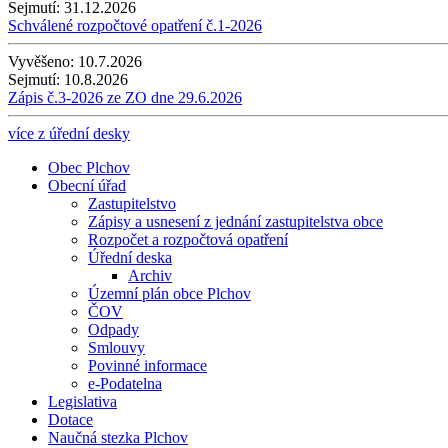
Sejmutí:
31.12.2026
Schválené rozpočtové opatření č.1-2026
Vyvěšeno:
10.7.2026
Sejmutí:
10.8.2026
Zápis č.3-2026 ze ZO dne 29.6.2026
více z úřední desky
Obec Plchov
Obecní úřad
Zastupitelstvo
Zápisy a usnesení z jednání zastupitelstva obce
Rozpočet a rozpočtová opatření
Úřední deska
Archiv
Územní plán obce Plchov
ČOV
Odpady
Smlouvy
Povinné informace
e-Podatelna
Legislativa
Dotace
Naučná stezka Plchov