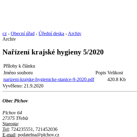
cz
-
Obecní úřad
-
Úřední deska
-
Archiv
Archiv
Nařízení krajské hygieny 5/2020
Přílohy k článku
Jméno souboru
Popis
Velikost
narizeni-krajske-hygienicke-stanice-9-2020.pdf
420.8 Kb
Vyvěšeno:
21.9.2020
Obec Plchov
Plchov 64
27375 Třebíz
Starosta:
Tel:
724235551, 721452036
E-mail:
podatelna@plchov.cz