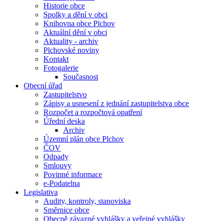
Historie obce
Spolky a dění v obci
Knihovna obce Plchov
Aktuální dění v obci
Aktuality - archiv
Plchovské noviny
Kontakt
Fotogalerie
Současnost
Obecní úřad
Zastupitelstvo
Zápisy a usnesení z jednání zastupitelstva obce
Rozpočet a rozpočtová opatření
Úřední deska
Archiv
Územní plán obce Plchov
ČOV
Odpady
Smlouvy
Povinné informace
e-Podatelna
Legislativa
Audity, kontroly, stanoviska
Směrnice obce
Obecně závazné vyhlášky a veřejné vyhlášky