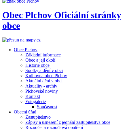
Obec
Plchov
Oficiální stránky
obce
Obec Plchov
Základní informace
Obec a její okolí
Historie obce
Spolky a dění v obci
Knihovna obce Plchov
Aktuální dění v obci
Aktuality - archiv
Plchovské noviny
Kontakt
Fotogalerie
Současnost
Obecní úřad
Zastupitelstvo
Zápisy a usnesení z jednání zastupitelstva obce
Rozpočet a rozpočtová opatření