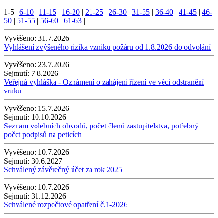
1-5
|
6-10
|
11-15
|
16-20
|
21-25
|
26-30
|
31-35
|
36-40
|
41-45
|
46-
50
|
51-55
|
56-60
|
61-63
|
Vyvěšeno:
31.7.2026
Vyhlášení zvýšeného rizika vzniku požáru od 1.8.2026 do odvolání
Vyvěšeno:
23.7.2026
Sejmutí:
7.8.2026
Veřejná vyhláška - Oznámení o zahájení řízení ve věci odstranění
vraku
Vyvěšeno:
15.7.2026
Sejmutí:
10.10.2026
Seznam volebních obvodů, počet členů zastupitelstva, potřebný
počet podpisů na peticích
Vyvěšeno:
10.7.2026
Sejmutí:
30.6.2027
Schválený závěrečný účet za rok 2025
Vyvěšeno:
10.7.2026
Sejmutí:
31.12.2026
Schválené rozpočtové opatření č.1-2026