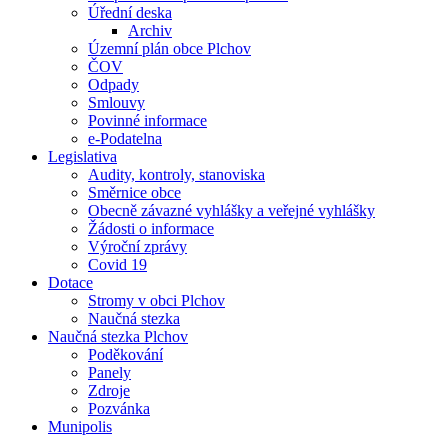
Úřední deska
Archiv
Územní plán obce Plchov
ČOV
Odpady
Smlouvy
Povinné informace
e-Podatelna
Legislativa
Audity, kontroly, stanoviska
Směrnice obce
Obecně závazné vyhlášky a veřejné vyhlášky
Žádosti o informace
Výroční zprávy
Covid 19
Dotace
Stromy v obci Plchov
Naučná stezka
Naučná stezka Plchov
Poděkování
Panely
Zdroje
Pozvánka
Munipolis