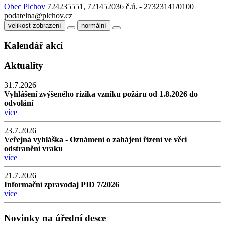
Obec Plchov
724235551, 721452036
č.ú. - 27323141/0100
podatelna@plchov.cz
velikost zobrazení
normální
Kalendář akcí
Aktuality
31.7.2026
Vyhlášení zvýšeného rizika vzniku požáru od 1.8.2026 do
odvolání
více
23.7.2026
Veřejná vyhláška - Oznámení o zahájení řízení ve věci
odstranění vraku
více
21.7.2026
Informační zpravodaj PID 7/2026
více
Novinky na úřední desce