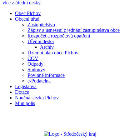
více z úřední desky
Obec Plchov
Obecní úřad
Zastupitelstvo
Zápisy a usnesení z jednání zastupitelstva obce
Rozpočet a rozpočtová opatření
Úřední deska
Archiv
Územní plán obce Plchov
ČOV
Odpady
Smlouvy
Povinné informace
e-Podatelna
Legislativa
Dotace
Naučná stezka Plchov
Munipolis