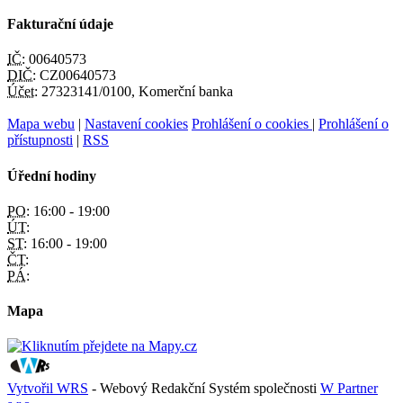
Fakturační údaje
IČ:
00640573
DIČ:
CZ00640573
Účet:
27323141/0100, Komerční banka
Mapa webu
|
Nastavení cookies
Prohlášení o cookies
|
Prohlášení o
přístupnosti
|
RSS
Úřední hodiny
PO:
16:00 - 19:00
ÚT:
ST:
16:00 - 19:00
ČT:
PÁ:
Mapa
Vytvořil WRS
- Webový Redakční Systém společnosti
W Partner