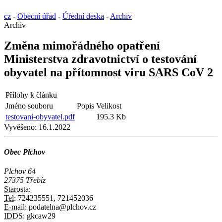
cz
-
Obecní úřad
-
Úřední deska
-
Archiv
Archiv
Změna mimořádného opatření
Ministerstva zdravotnictví o testování
obyvatel na přítomnost viru SARS CoV 2
Přílohy k článku
Jméno souboru
Popis
Velikost
testovani-obyvatel.pdf
195.3 Kb
Vyvěšeno:
16.1.2022
Obec Plchov
Plchov 64
27375 Třebíz
Starosta:
Tel:
724235551, 721452036
E-mail:
podatelna@plchov.cz
IDDS:
gkcaw29