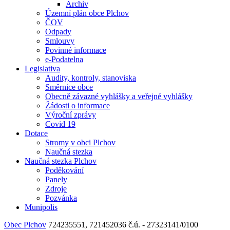
Archiv
Územní plán obce Plchov
ČOV
Odpady
Smlouvy
Povinné informace
e-Podatelna
Legislativa
Audity, kontroly, stanoviska
Směrnice obce
Obecně závazné vyhlášky a veřejné vyhlášky
Žádosti o informace
Výroční zprávy
Covid 19
Dotace
Stromy v obci Plchov
Naučná stezka
Naučná stezka Plchov
Poděkování
Panely
Zdroje
Pozvánka
Munipolis
Obec Plchov
724235551, 721452036
č.ú. - 27323141/0100