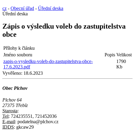
cz
-
Obecní úřad
-
Úřední deska
Úřední deska
Zápis o výsledku voleb do zastupitelstva
obce
Přílohy k článku
Jméno souboru
Popis
Velikost
zapis-o-vysledku-voleb-do-zastupitelstva-obce-
1790
17.6.2023.pdf
Kb
Vyvěšeno:
18.6.2023
Obec Plchov
Plchov 64
27375 Třebíz
Starosta:
Tel:
724235551, 721452036
E-mail:
podatelna@plchov.cz
IDDS:
gkcaw29