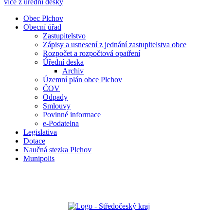
více z úřední desky
Obec Plchov
Obecní úřad
Zastupitelstvo
Zápisy a usnesení z jednání zastupitelstva obce
Rozpočet a rozpočtová opatření
Úřední deska
Archiv
Územní plán obce Plchov
ČOV
Odpady
Smlouvy
Povinné informace
e-Podatelna
Legislativa
Dotace
Naučná stezka Plchov
Munipolis