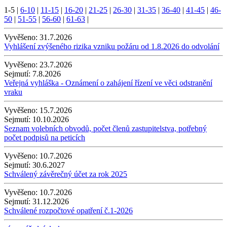
1-5
|
6-10
|
11-15
|
16-20
|
21-25
|
26-30
|
31-35
|
36-40
|
41-45
|
46-
50
|
51-55
|
56-60
|
61-63
|
Vyvěšeno:
31.7.2026
Vyhlášení zvýšeného rizika vzniku požáru od 1.8.2026 do odvolání
Vyvěšeno:
23.7.2026
Sejmutí:
7.8.2026
Veřejná vyhláška - Oznámení o zahájení řízení ve věci odstranění
vraku
Vyvěšeno:
15.7.2026
Sejmutí:
10.10.2026
Seznam volebních obvodů, počet členů zastupitelstva, potřebný
počet podpisů na peticích
Vyvěšeno:
10.7.2026
Sejmutí:
30.6.2027
Schválený závěrečný účet za rok 2025
Vyvěšeno:
10.7.2026
Sejmutí:
31.12.2026
Schválené rozpočtové opatření č.1-2026