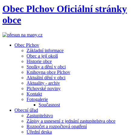
Obec
Plchov
Oficiální stránky
obce
Obec Plchov
Základní informace
Obec a její okolí
Historie obce
Spolky a dění v obci
Knihovna obce Plchov
Aktuální dění v obci
Aktuality - archiv
Plchovské noviny
Kontakt
Fotogalerie
Současnost
Obecní úřad
Zastupitelstvo
Zápisy a usnesení z jednání zastupitelstva obce
Rozpočet a rozpočtová opatření
Úřední deska