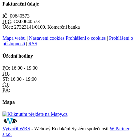
Fakturační údaje
IČ:
00640573
DIČ:
CZ00640573
Účet:
27323141/0100, Komerční banka
Mapa webu
|
Nastavení cookies
Prohlášení o cookies
|
Prohlášení o
přístupnosti
|
RSS
Úřední hodiny
PO:
16:00 - 19:00
ÚT:
ST:
16:00 - 19:00
ČT:
PÁ:
Mapa
Vytvořil WRS
- Webový Redakční Systém společnosti
W Partner
s.r.o.