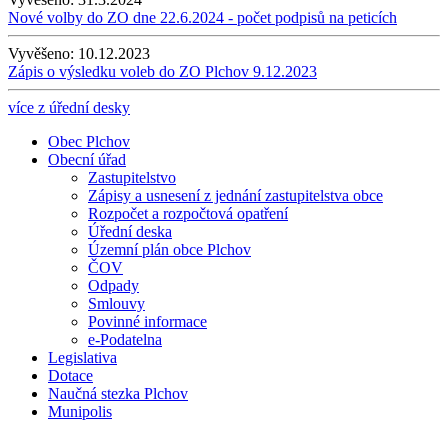
Nové volby do ZO dne 22.6.2024 - počet podpisů na peticích
Vyvěšeno:
10.12.2023
Zápis o výsledku voleb do ZO Plchov 9.12.2023
více z úřední desky
Obec Plchov
Obecní úřad
Zastupitelstvo
Zápisy a usnesení z jednání zastupitelstva obce
Rozpočet a rozpočtová opatření
Úřední deska
Územní plán obce Plchov
ČOV
Odpady
Smlouvy
Povinné informace
e-Podatelna
Legislativa
Dotace
Naučná stezka Plchov
Munipolis