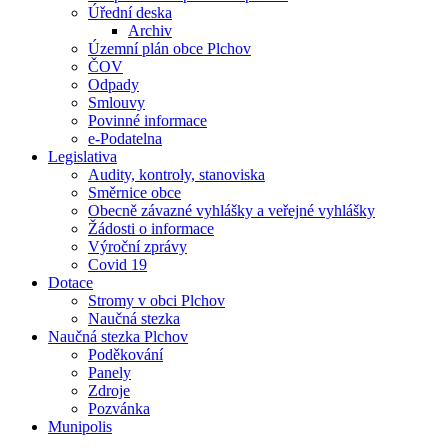
Úřední deska
Archiv
Územní plán obce Plchov
ČOV
Odpady
Smlouvy
Povinné informace
e-Podatelna
Legislativa
Audity, kontroly, stanoviska
Směrnice obce
Obecně závazné vyhlášky a veřejné vyhlášky
Žádosti o informace
Výroční zprávy
Covid 19
Dotace
Stromy v obci Plchov
Naučná stezka
Naučná stezka Plchov
Poděkování
Panely
Zdroje
Pozvánka
Munipolis