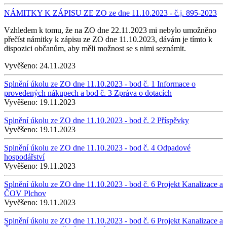
NÁMITKY K ZÁPISU ZE ZO ze dne 11.10.2023 - č.j. 895-2023
Vzhledem k tomu, že na ZO dne 22.11.2023 mi nebylo umožněno
přečíst námitky k zápisu ze ZO dne 11.10.2023, dávám je tímto k
dispozici občanům, aby měli možnost se s nimi seznámit.
Vyvěšeno:
24.11.2023
Splnění úkolu ze ZO dne 11.10.2023 - bod č. 1 Informace o
provedených nákupech a bod č. 3 Zpráva o dotacích
Vyvěšeno:
19.11.2023
Splnění úkolu ze ZO dne 11.10.2023 - bod č. 2 Příspěvky
Vyvěšeno:
19.11.2023
Splnění úkolu ze ZO dne 11.10.2023 - bod č. 4 Odpadové
hospodářství
Vyvěšeno:
19.11.2023
Splnění úkolu ze ZO dne 11.10.2023 - bod č. 6 Projekt Kanalizace a
ČOV Plchov
Vyvěšeno:
19.11.2023
Splnění úkolu ze ZO dne 11.10.2023 - bod č. 6 Projekt Kanalizace a