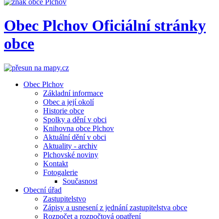
Obec
Plchov
Oficiální stránky
obce
Obec Plchov
Základní informace
Obec a její okolí
Historie obce
Spolky a dění v obci
Knihovna obce Plchov
Aktuální dění v obci
Aktuality - archiv
Plchovské noviny
Kontakt
Fotogalerie
Současnost
Obecní úřad
Zastupitelstvo
Zápisy a usnesení z jednání zastupitelstva obce
Rozpočet a rozpočtová opatření