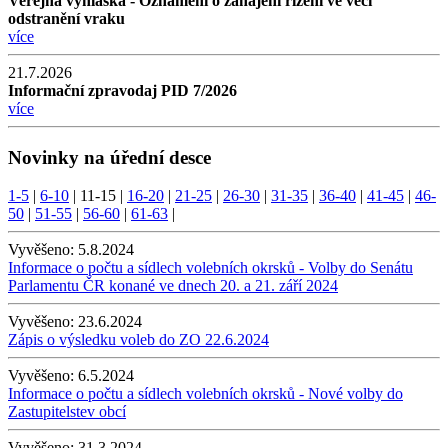
Veřejná vyhláška - Oznámení o zahájení řízení ve věci
odstranění vraku
více
21.7.2026
Informační zpravodaj PID 7/2026
více
Novinky na úřední desce
1-5
|
6-10
|
11-15
|
16-20
|
21-25
|
26-30
|
31-35
|
36-40
|
41-45
|
46-
50
|
51-55
|
56-60
|
61-63
|
Vyvěšeno:
5.8.2024
Informace o počtu a sídlech volebních okrsků - Volby do Senátu
Parlamentu ČR konané ve dnech 20. a 21. září 2024
Vyvěšeno:
23.6.2024
Zápis o výsledku voleb do ZO 22.6.2024
Vyvěšeno:
6.5.2024
Informace o počtu a sídlech volebních okrsků - Nové volby do
Zastupitelstev obcí
Vyvěšeno:
31.3.2024