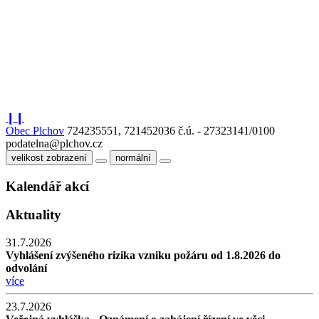
❙❙
Obec Plchov
724235551, 721452036
č.ú. - 27323141/0100
podatelna@plchov.cz
velikost zobrazení
normální
Kalendář akcí
Aktuality
31.7.2026
Vyhlášení zvýšeného rizika vzniku požáru od 1.8.2026 do
odvolání
více
23.7.2026