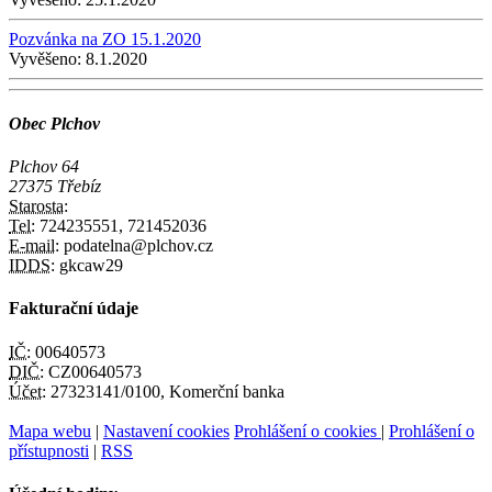
Pozvánka na ZO 15.1.2020
Vyvěšeno:
8.1.2020
Obec Plchov
Plchov 64
27375 Třebíz
Starosta:
Tel:
724235551, 721452036
E-mail:
podatelna@plchov.cz
IDDS:
gkcaw29
Fakturační údaje
IČ:
00640573
DIČ:
CZ00640573
Účet:
27323141/0100, Komerční banka
Mapa webu
|
Nastavení cookies
Prohlášení o cookies
|
Prohlášení o
přístupnosti
|
RSS