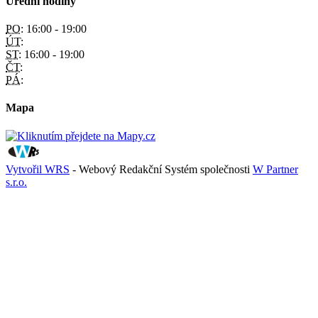
Úřední hodiny
PO:
16:00 - 19:00
ÚT:
ST:
16:00 - 19:00
ČT:
PÁ:
Mapa
Vytvořil WRS
- Webový Redakční Systém společnosti
W Partner
s.r.o.