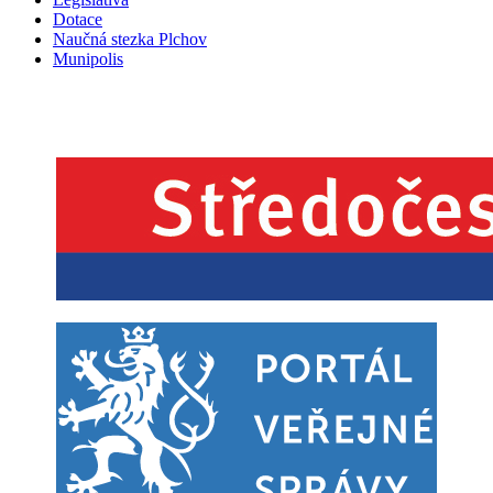
Dotace
Naučná stezka Plchov
Munipolis