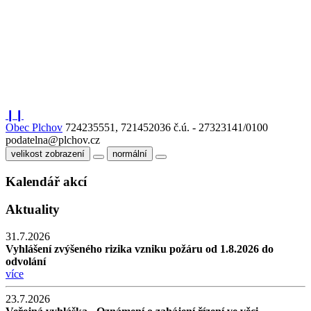
❙❙
Obec Plchov
724235551, 721452036
č.ú. - 27323141/0100
podatelna@plchov.cz
velikost zobrazení
normální
Kalendář akcí
Aktuality
31.7.2026
Vyhlášení zvýšeného rizika vzniku požáru od 1.8.2026 do
odvolání
více
23.7.2026