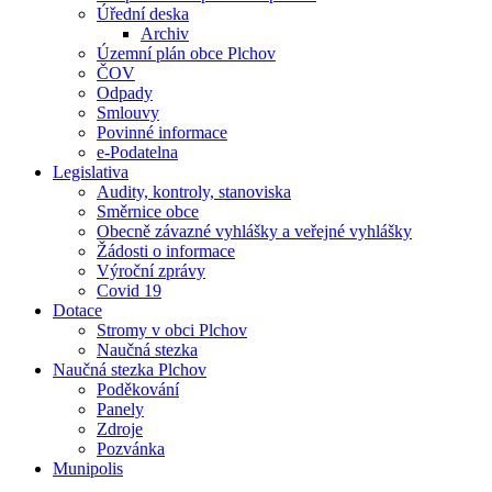
Úřední deska
Archiv
Územní plán obce Plchov
ČOV
Odpady
Smlouvy
Povinné informace
e-Podatelna
Legislativa
Audity, kontroly, stanoviska
Směrnice obce
Obecně závazné vyhlášky a veřejné vyhlášky
Žádosti o informace
Výroční zprávy
Covid 19
Dotace
Stromy v obci Plchov
Naučná stezka
Naučná stezka Plchov
Poděkování
Panely
Zdroje
Pozvánka
Munipolis