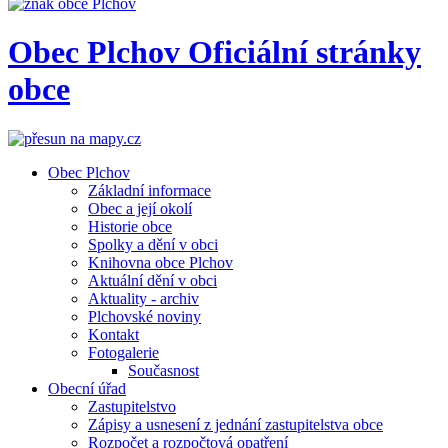
Obec
Plchov
Oficiální stránky
obce
Obec Plchov
Základní informace
Obec a její okolí
Historie obce
Spolky a dění v obci
Knihovna obce Plchov
Aktuální dění v obci
Aktuality - archiv
Plchovské noviny
Kontakt
Fotogalerie
Současnost
Obecní úřad
Zastupitelstvo
Zápisy a usnesení z jednání zastupitelstva obce
Rozpočet a rozpočtová opatření