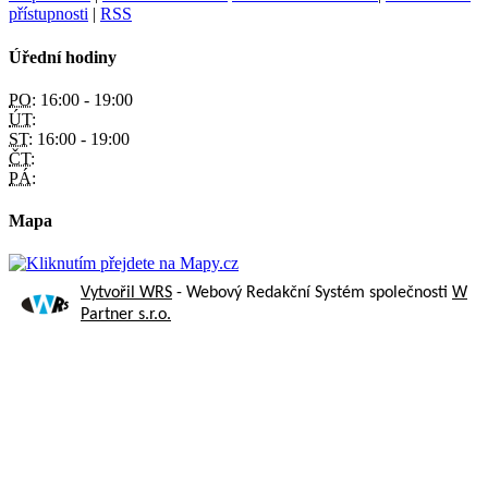
přístupnosti
|
RSS
Úřední hodiny
PO:
16:00 - 19:00
ÚT:
ST:
16:00 - 19:00
ČT:
PÁ:
Mapa
Vytvořil WRS
- Webový Redakční Systém společnosti
W
Partner s.r.o.