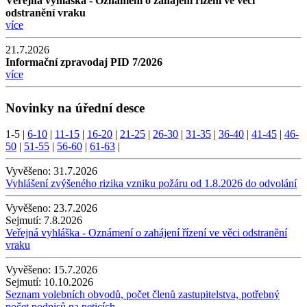
Veřejná vyhláška - Oznámení o zahájení řízení ve věci
odstranění vraku
více
21.7.2026
Informační zpravodaj PID 7/2026
více
Novinky na úřední desce
1-5
|
6-10
|
11-15
|
16-20
|
21-25
|
26-30
|
31-35
|
36-40
|
41-45
|
46-
50
|
51-55
|
56-60
|
61-63
|
Vyvěšeno:
31.7.2026
Vyhlášení zvýšeného rizika vzniku požáru od 1.8.2026 do odvolání
Vyvěšeno:
23.7.2026
Sejmutí:
7.8.2026
Veřejná vyhláška - Oznámení o zahájení řízení ve věci odstranění
vraku
Vyvěšeno:
15.7.2026
Sejmutí:
10.10.2026
Seznam volebních obvodů, počet členů zastupitelstva, potřebný
počet podpisů na peticích