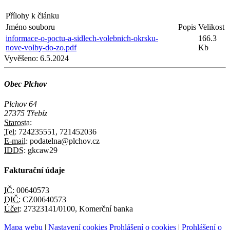
Přílohy k článku
Jméno souboru
Popis
Velikost
informace-o-poctu-a-sidlech-volebnich-okrsku-
166.3
nove-volby-do-zo.pdf
Kb
Vyvěšeno:
6.5.2024
Obec Plchov
Plchov 64
27375 Třebíz
Starosta:
Tel:
724235551, 721452036
E-mail:
podatelna@plchov.cz
IDDS:
gkcaw29
Fakturační údaje
IČ:
00640573
DIČ:
CZ00640573
Účet:
27323141/0100, Komerční banka
Mapa webu
|
Nastavení cookies
Prohlášení o cookies
|
Prohlášení o