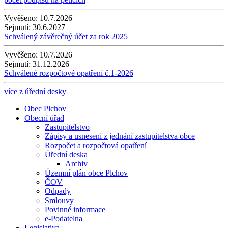
Vyvěšeno:
10.7.2026
Sejmutí:
30.6.2027
Schválený závěrečný účet za rok 2025
Vyvěšeno:
10.7.2026
Sejmutí:
31.12.2026
Schválené rozpočtové opatření č.1-2026
více z úřední desky
Obec Plchov
Obecní úřad
Zastupitelstvo
Zápisy a usnesení z jednání zastupitelstva obce
Rozpočet a rozpočtová opatření
Úřední deska
Archiv
Územní plán obce Plchov
ČOV
Odpady
Smlouvy
Povinné informace
e-Podatelna
Legislativa