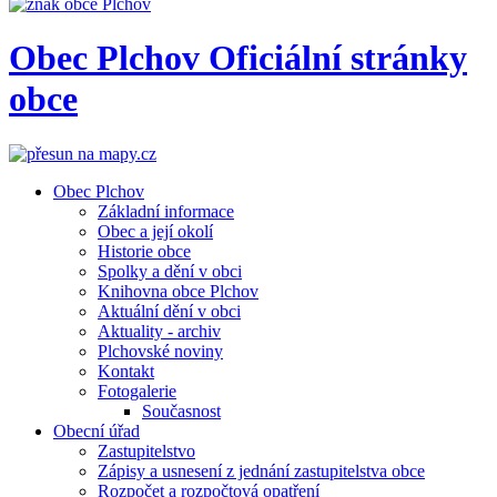
Obec
Plchov
Oficiální stránky
obce
Obec Plchov
Základní informace
Obec a její okolí
Historie obce
Spolky a dění v obci
Knihovna obce Plchov
Aktuální dění v obci
Aktuality - archiv
Plchovské noviny
Kontakt
Fotogalerie
Současnost
Obecní úřad
Zastupitelstvo
Zápisy a usnesení z jednání zastupitelstva obce
Rozpočet a rozpočtová opatření