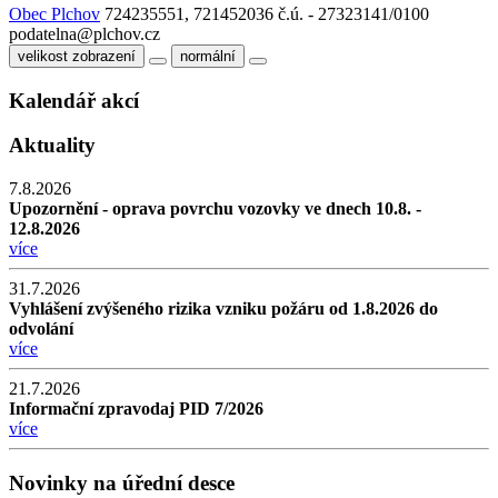
Obec Plchov
724235551, 721452036
č.ú. - 27323141/0100
podatelna@plchov.cz
velikost zobrazení
normální
Kalendář akcí
Aktuality
7.8.2026
Upozornění - oprava povrchu vozovky ve dnech 10.8. -
12.8.2026
více
31.7.2026
Vyhlášení zvýšeného rizika vzniku požáru od 1.8.2026 do
odvolání
více
21.7.2026
Informační zpravodaj PID 7/2026
více
Novinky na úřední desce