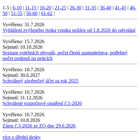
1-5
|
6-10
|
11-15
|
16-20
|
21-25
|
26-30
|
31-35
|
36-40
|
41-45
|
46-
50
|
51-55
|
56-60
|
61-62
|
Vyvěšeno:
31.7.2026
Vyhlášení zvýšeného rizika vzniku požáru od 1.8.2026 do odvolání
Vyvěšeno:
15.7.2026
Sejmutí:
10.10.2026
Seznam volebních obvodů, počet členů zastupitelstva, potřebný
počet podpisů na peticích
Vyvěšeno:
10.7.2026
Sejmutí:
30.6.2027
Schválený závěrečný účet za rok 2025
Vyvěšeno:
10.7.2026
Sejmutí:
31.12.2026
Schválené rozpočtové opatření č.1-2026
Vyvěšeno:
10.7.2026
Sejmutí:
10.8.2026
Zápis č.3-2026 ze ZO dne 29.6.2026
více z úřední desky