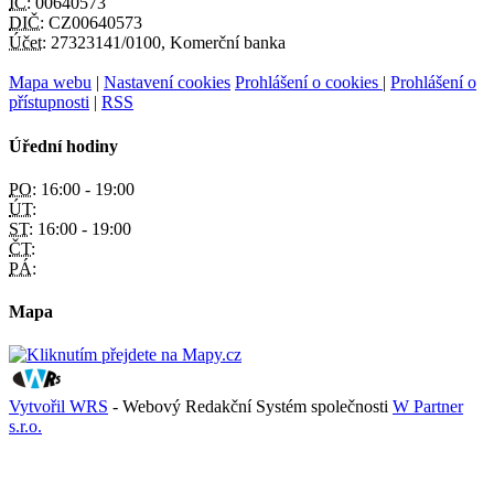
IČ:
00640573
DIČ:
CZ00640573
Účet:
27323141/0100, Komerční banka
Mapa webu
|
Nastavení cookies
Prohlášení o cookies
|
Prohlášení o
přístupnosti
|
RSS
Úřední hodiny
PO:
16:00 - 19:00
ÚT:
ST:
16:00 - 19:00
ČT:
PÁ:
Mapa
Vytvořil WRS
- Webový Redakční Systém společnosti
W Partner
s.r.o.