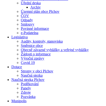
Úřední deska
Archiv
Územní plán obce Plchov
ČOV
Odpady
Smlouvy
Povinné informace
e-Podatelna
Legislativa
Audity, kontroly, stanoviska
Směrnice obce
Obecně závazné vyhlášky a veřejné vyhlášky
Žádosti o informace
Výroční zprávy
Covid 19
Dotace
Stromy v obci Plchov
Naučná stezka
Naučná stezka Plchov
Poděkování
Panely
Zdroje
Pozvánka
Munipolis