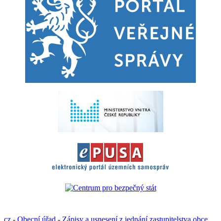
cz
-
Obecní úřad
-
Zápisy a usnesení z jednání zastupitelstva obce