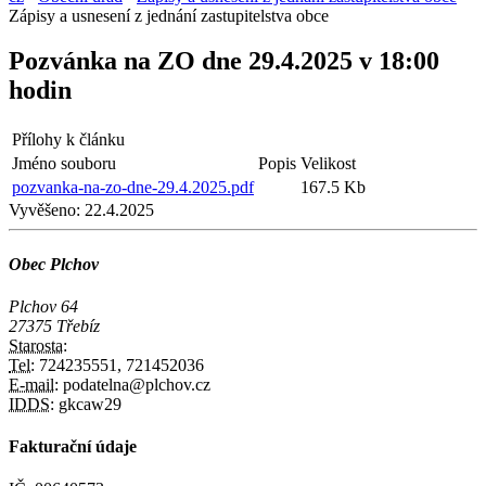
Zápisy a usnesení z jednání zastupitelstva obce
Pozvánka na ZO dne 29.4.2025 v 18:00
hodin
Přílohy k článku
Jméno souboru
Popis
Velikost
pozvanka-na-zo-dne-29.4.2025.pdf
167.5 Kb
Vyvěšeno:
22.4.2025
Obec Plchov
Plchov 64
27375 Třebíz
Starosta:
Tel:
724235551, 721452036
E-mail:
podatelna@plchov.cz
IDDS:
gkcaw29
Fakturační údaje