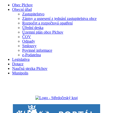
Obec Plchov
Obecní úřad
Zastupitelstvo
Zápisy a usnesení z jednání zastupitelstva obce
Rozpočet a rozpočtová opatření
Úřední deska
Územní plán obce Plchov
ČOV
Odpady
Smlouvy
Povinné informace
e-Podatelna
Legislativa
Dotace
Naučná stezka Plchov
Munipolis