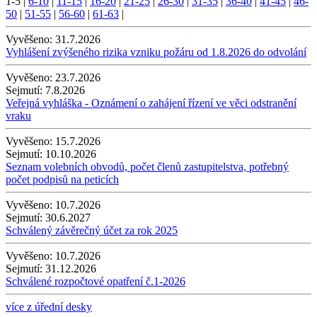
1-5
|
6-10
|
11-15
|
16-20
|
21-25
|
26-30
|
31-35
|
36-40
|
41-45
|
46-
50
|
51-55
|
56-60
|
61-63
|
Vyvěšeno:
31.7.2026
Vyhlášení zvýšeného rizika vzniku požáru od 1.8.2026 do odvolání
Vyvěšeno:
23.7.2026
Sejmutí:
7.8.2026
Veřejná vyhláška - Oznámení o zahájení řízení ve věci odstranění
vraku
Vyvěšeno:
15.7.2026
Sejmutí:
10.10.2026
Seznam volebních obvodů, počet členů zastupitelstva, potřebný
počet podpisů na peticích
Vyvěšeno:
10.7.2026
Sejmutí:
30.6.2027
Schválený závěrečný účet za rok 2025
Vyvěšeno:
10.7.2026
Sejmutí:
31.12.2026
Schválené rozpočtové opatření č.1-2026
více z úřední desky