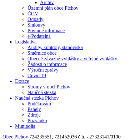
Archiv
Územní plán obce Plchov
ČOV
Odpady
Smlouvy
Povinné informace
e-Podatelna
Legislativa
Audity, kontroly, stanoviska
Směrnice obce
Obecně závazné vyhlášky a veřejné vyhlášky
Žádosti o informace
Výroční zprávy
Covid 19
Dotace
Stromy v obci Plchov
Naučná stezka
Naučná stezka Plchov
Poděkování
Panely
Zdroje
Pozvánka
Munipolis
Obec Plchov
724235551, 721452036
č.ú. - 27323141/0100