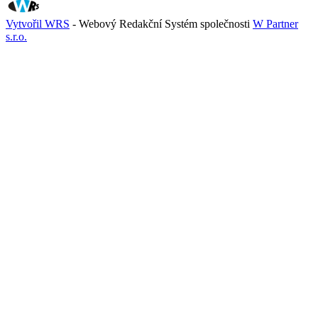
Vytvořil WRS
- Webový Redakční Systém společnosti
W Partner
s.r.o.