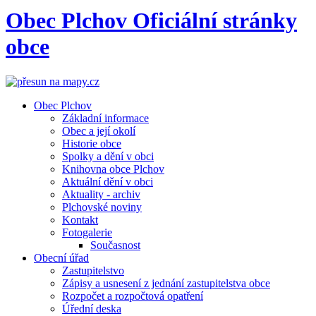
Obec
Plchov
Oficiální stránky
obce
Obec Plchov
Základní informace
Obec a její okolí
Historie obce
Spolky a dění v obci
Knihovna obce Plchov
Aktuální dění v obci
Aktuality - archiv
Plchovské noviny
Kontakt
Fotogalerie
Současnost
Obecní úřad
Zastupitelstvo
Zápisy a usnesení z jednání zastupitelstva obce
Rozpočet a rozpočtová opatření
Úřední deska