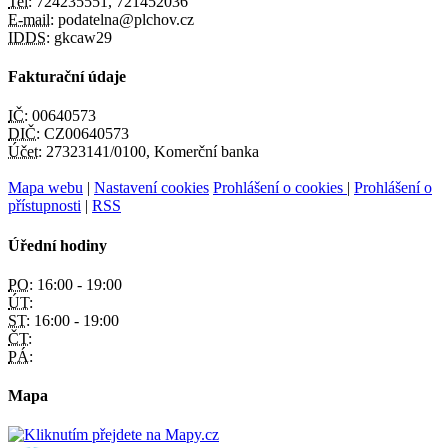
Tel:
724235551, 721452036
E-mail:
podatelna@plchov.cz
IDDS:
gkcaw29
Fakturační údaje
IČ:
00640573
DIČ:
CZ00640573
Účet:
27323141/0100, Komerční banka
Mapa webu
|
Nastavení cookies
Prohlášení o cookies
|
Prohlášení o
přístupnosti
|
RSS
Úřední hodiny
PO:
16:00 - 19:00
ÚT:
ST:
16:00 - 19:00
ČT:
PÁ:
Mapa