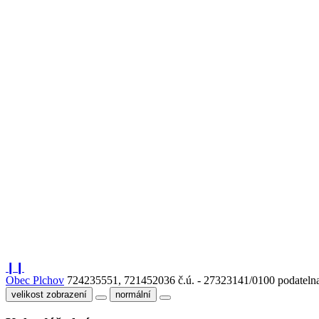
❙❙
Obec Plchov
724235551, 721452036
č.ú. - 27323141/0100
podateln
velikost zobrazení
normální