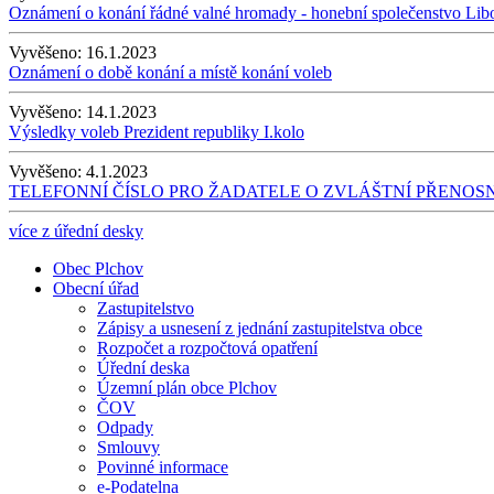
Oznámení o konání řádné valné hromady - honební společenstvo Lib
Vyvěšeno:
16.1.2023
Oznámení o době konání a místě konání voleb
Vyvěšeno:
14.1.2023
Výsledky voleb Prezident republiky I.kolo
Vyvěšeno:
4.1.2023
TELEFONNÍ ČÍSLO PRO ŽADATELE O ZVLÁŠTNÍ PŘENO
více z úřední desky
Obec Plchov
Obecní úřad
Zastupitelstvo
Zápisy a usnesení z jednání zastupitelstva obce
Rozpočet a rozpočtová opatření
Úřední deska
Územní plán obce Plchov
ČOV
Odpady
Smlouvy
Povinné informace
e-Podatelna