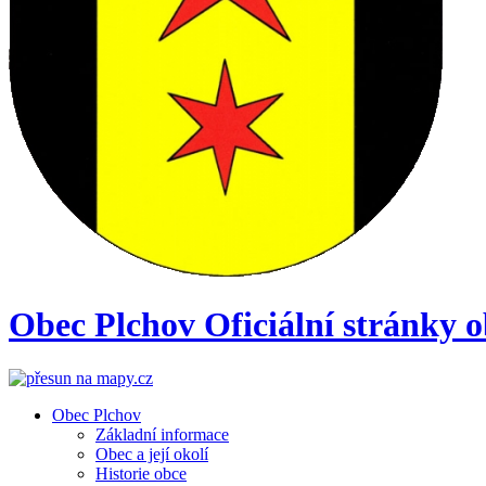
Obec
Plchov
Oficiální stránky 
Obec Plchov
Základní informace
Obec a její okolí
Historie obce