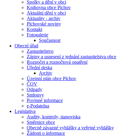
Spolky a dění v obci
Knihovna obce Plchov
Aktuální dění v obci
Aktuality - archiv
Plchovské noviny
Kontakt
Fotogalerie
Současnost
Obecní úřad
Zastupitelstvo
Zápisy a usnesení z jednání zastupitelstva obce
Rozpočet a rozpočtová opatření
Úřední deska
Archiv
Územní plán obce Plchov
ČOV
Odpady
Smlouvy
Povinné informace
e-Podatelna
Legislativa
Audity, kontroly, stanoviska
Směrnice obce
Obecně závazné vyhlášky a veřejné vyhlášky
Žádosti o informace