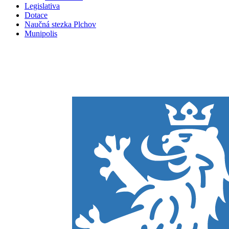
Legislativa
Dotace
Naučná stezka Plchov
Munipolis