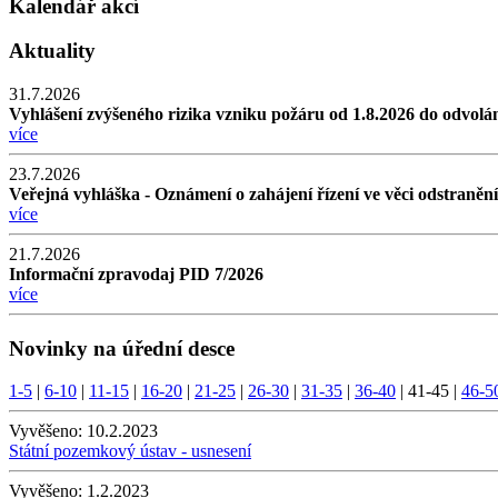
Kalendář akcí
Aktuality
31.7.2026
Vyhlášení zvýšeného rizika vzniku požáru od 1.8.2026 do odvolá
více
23.7.2026
Veřejná vyhláška - Oznámení o zahájení řízení ve věci odstraněn
více
21.7.2026
Informační zpravodaj PID 7/2026
více
Novinky na úřední desce
1-5
|
6-10
|
11-15
|
16-20
|
21-25
|
26-30
|
31-35
|
36-40
|
41-45
|
46-5
Vyvěšeno:
10.2.2023
Státní pozemkový ústav - usnesení
Vyvěšeno:
1.2.2023