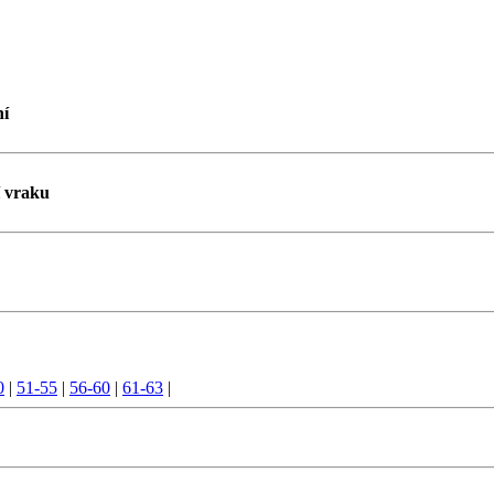
ní
í vraku
0
|
51-55
|
56-60
|
61-63
|