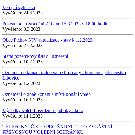
Veřejná vyhláška
Vyvěšeno:
24.4.2023
Pozvánka na zasedání ZO dne 15.3.2023 v 18:00 hodin
Vyvěšeno:
8.3.2023
Obec Plchov NIV aktualizace - stav k 1.2.2023
Vyvěšeno:
27.2.2023
Státní pozemkový ústav - usnesení
Vyvěšeno:
10.2.2023
Oznámení o konání řádné valné hromady - honební společenstvo
Libovice
Vyvěšeno:
1.2.2023
Oznámení o době konání a místě konání voleb
Vyvěšeno:
16.1.2023
Výsledky voleb Prezident republiky I.kolo
Vyvěšeno:
14.1.2023
TELEFONNÍ ČÍSLO PRO ŽADATELE O ZVLÁŠTNÍ
PŘENOSNOU VOLEBNÍ SCHRÁNKU