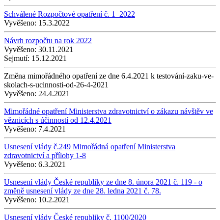
Schválené Rozpočtové opatření č. 1_2022
Vyvěšeno:
15.3.2022
Návrh rozpočtu na rok 2022
Vyvěšeno:
30.11.2021
Sejmutí:
15.12.2021
Změna mimořádného opatření ze dne 6.4.2021 k testování-zaku-ve-
skolach-s-ucinnosti-od-26-4-2021
Vyvěšeno:
24.4.2021
Mimořádné opatření Ministerstva zdravotnictví o zákazu návštěv ve
věznicích s účinností od 12.4.2021
Vyvěšeno:
7.4.2021
Usnesení vlády č.249 Mimořádná opatření Ministerstva
zdravotnictví a přílohy 1-8
Vyvěšeno:
6.3.2021
Usnesení vlády České republiky ze dne 8. února 2021 č. 119 - o
změně usnesení vlády ze dne 28. ledna 2021 č. 78.
Vyvěšeno:
10.2.2021
Usnesení vlády České republiky č. 1100/2020