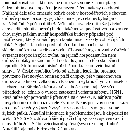
minimalizovat kontakt chované drůbeže s volně žijícími ptáky.
Cílem přijímaných opatření je zamezení šíření nákazy do chovů.
Nařízení dále také omezuje pohyb osob v hospodářstvích s chovem
drůbeže pouze na osoby, jejichž činnost je zcela nezbytná pro
zajištění řádné péče o drůbež. Všichni chovatelé drůbeže (včetně
chovatelů holubů a běžců) budou také muset podávat vodu a krmivo
chovaným ptákům uvnitř hospodářské budovy případně pod
přístřeškem, který zabrání jejich kontaminaci výkaly volně žijících
ptáků. Stejně tak budou povinni před kontaminací chránit
skladované krmivo, stelivo a vodu. Chovatelé registrovaní v ústřední
evidenci hospodářských zvířat, na jejichž hospodářstvích není
drůbež či ptáky možno umístit do budov, musí o této skutečnosti
neprodleně informovat místně příslušnou krajskou veterinární
správu. V České republice bylo od začátku letošního prosince
potvrzeno šest nových ohnisek ptačí chřipky, pět v malochovech
drůbeže a jedno ve velkochovu kachen na výkrm. Čtyři z ohnisek se
nacházejí ve Středočeském a dvě v Jihočeském kraji. Ve všech
případech se jednalo o vysoce patogenní variantu subtypu H5N1,
která může být potenciálně přenosná na člověka. K nárůstu počtu
nových ohnisek dochází v celé Evropě. Nebezpečí zavlečení nákazy
do chovů se vždy výrazně zvyšuje v souvislosti s migrací volně
žijících ptáků. Aktuální informace k problematice jsou k dispozici na
webu SVS SVS z důvodů šíření ptačí chřipky zakazuje venkovní
chov drůbeže – Státní veterinární správa (svscr.cz) . Ing. Luboš
Navrátil Tajemník Krizového štábu kraje