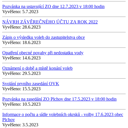
Pozvánka na ustavující ZO dne 12.7.2023 v 18:00 hodin
Vyvěšeno:
5.7.2023
NÁVRH ZÁVĚREČNÉHO ÚČTU ZA ROK 2022
Vyvěšeno:
28.6.2023
Zápis o výsledku voleb do zastupitelstva obce
Vyvěšeno:
18.6.2023
Opatření obecné povahy při nedostatku vody
Vyvěšeno:
14.6.2023
Oznámení o době a místě konání voleb
Vyvěšeno:
29.5.2023
Svolání prvního zasedání OVK
Vyvěšeno:
15.5.2023
Pozvánka na zasedání ZO Plchov dne 17.5.2023 v 18:00 hodin
Vyvěšeno:
10.5.2023
Informace o počtu a sídle volebních okrsků - volby 17.6.2023 obec
Plchov
Vyvěšeno:
3.5.2023