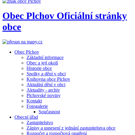
Obec
Plchov
Oficiální stránky
obce
Obec Plchov
Základní informace
Obec a její okolí
Historie obce
Spolky a dění v obci
Knihovna obce Plchov
Aktuální dění v obci
Aktuality - archiv
Plchovské noviny
Kontakt
Fotogalerie
Současnost
Obecní úřad
Zastupitelstvo
Zápisy a usnesení z jednání zastupitelstva obce
Rozpočet a rozpočtová opatření