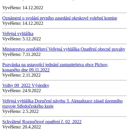
Vyvěšeno:
14.12.2022
Oznámení o svolání prvního zasedání okrskové volební komise
Vyvěšeno:
14.12.2022
Veřejná vyhláška
Vyvěšeno:
5.12.2022
Ministerstvo zemědělství Veřejná vyhláška Opatření obecné povahy
Vyvěšeno:
7.11.2022
Pozvánka na ustavující jednání zastupitelstva obce Plchov,
konaného dne 09.11.2022
Vyvěšeno:
2.11.2022
Volby 09_2022 Výsledky
Vyvěšeno:
24.9.2022
Veřejná vyhláška Doručení návrhu 3. Aktualizace zásad územního
rozvoje Středočeského kraje
Vyvěšeno:
2.5.2022
Schválené Rozpočtové opatření č. 02_2022
Vyvěšeno:
20.4.2022