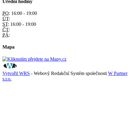
Úřední hodiny
PO:
16:00 - 19:00
ÚT:
ST:
16:00 - 19:00
ČT:
PÁ:
Mapa
Vytvořil WRS
- Webový Redakční Systém společnosti
W Partner
s.r.o.