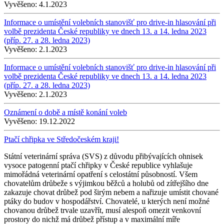
Vyvěšeno:
4.1.2023
Informace o umístění volebních stanovišť pro drive-in hlasování při
volbě prezidenta České republiky ve dnech 13. a 14. ledna 2023
(příp. 27. a 28. ledna 2023)
Vyvěšeno:
2.1.2023
Informace o umístění volebních stanovišť pro drive-in hlasování při
volbě prezidenta České republiky ve dnech 13. a 14. ledna 2023
(příp. 27. a 28. ledna 2023)
Vyvěšeno:
2.1.2023
Oznámení o době a místě konání voleb
Vyvěšeno:
19.12.2022
Ptačí chřipka ve Středočeském kraji!
Státní veterinární správa (SVS) z důvodu přibývajících ohnisek
vysoce patogenní ptačí chřipky v České republice vyhlašuje
mimořádná veterinární opatření s celostátní působností. Všem
chovatelům drůbeže s výjimkou běžců a holubů od zítřejšího dne
zakazuje chovat drůbež pod širým nebem a nařizuje umístit chované
ptáky do budov v hospodářství. Chovatelé, u kterých není možné
chovanou drůbež trvale uzavřít, musí alespoň omezit venkovní
prostory do nichž má drůbež přístup a v maximální míře