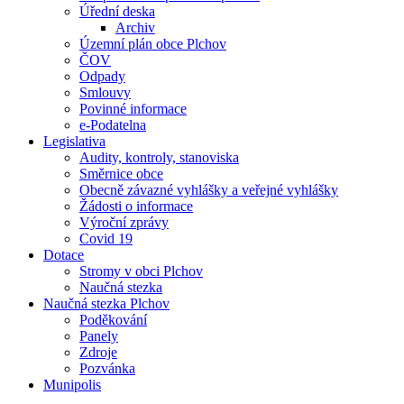
Úřední deska
Archiv
Územní plán obce Plchov
ČOV
Odpady
Smlouvy
Povinné informace
e-Podatelna
Legislativa
Audity, kontroly, stanoviska
Směrnice obce
Obecně závazné vyhlášky a veřejné vyhlášky
Žádosti o informace
Výroční zprávy
Covid 19
Dotace
Stromy v obci Plchov
Naučná stezka
Naučná stezka Plchov
Poděkování
Panely
Zdroje
Pozvánka
Munipolis