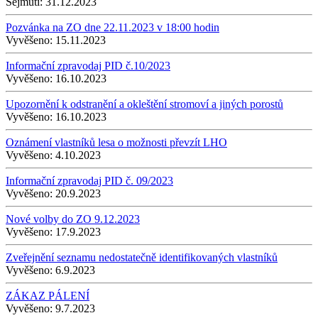
Sejmutí:
31.12.2023
Pozvánka na ZO dne 22.11.2023 v 18:00 hodin
Vyvěšeno:
15.11.2023
Informační zpravodaj PID č.10/2023
Vyvěšeno:
16.10.2023
Upozornění k odstranění a okleštění stromoví a jiných porostů
Vyvěšeno:
16.10.2023
Oznámení vlastníků lesa o možnosti převzít LHO
Vyvěšeno:
4.10.2023
Informační zpravodaj PID č. 09/2023
Vyvěšeno:
20.9.2023
Nové volby do ZO 9.12.2023
Vyvěšeno:
17.9.2023
Zveřejnění seznamu nedostatečně identifikovaných vlastníků
Vyvěšeno:
6.9.2023
ZÁKAZ PÁLENÍ
Vyvěšeno:
9.7.2023