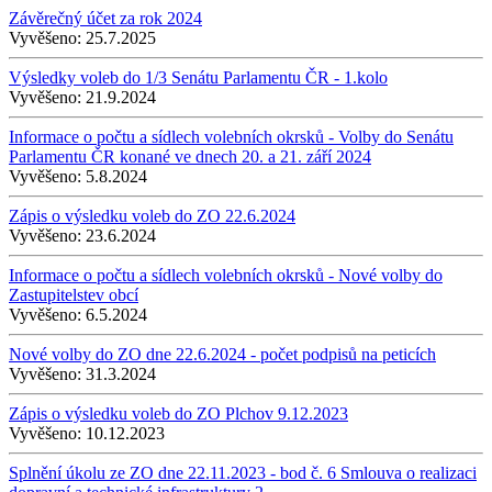
Závěrečný účet za rok 2024
Vyvěšeno:
25.7.2025
Výsledky voleb do 1/3 Senátu Parlamentu ČR - 1.kolo
Vyvěšeno:
21.9.2024
Informace o počtu a sídlech volebních okrsků - Volby do Senátu
Parlamentu ČR konané ve dnech 20. a 21. září 2024
Vyvěšeno:
5.8.2024
Zápis o výsledku voleb do ZO 22.6.2024
Vyvěšeno:
23.6.2024
Informace o počtu a sídlech volebních okrsků - Nové volby do
Zastupitelstev obcí
Vyvěšeno:
6.5.2024
Nové volby do ZO dne 22.6.2024 - počet podpisů na peticích
Vyvěšeno:
31.3.2024
Zápis o výsledku voleb do ZO Plchov 9.12.2023
Vyvěšeno:
10.12.2023
Splnění úkolu ze ZO dne 22.11.2023 - bod č. 6 Smlouva o realizaci