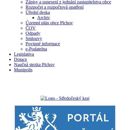
Zápisy a usnesení z jednání zastupitelstva obce
Rozpočet a rozpočtová opatření
Úřední deska
Archiv
Územní plán obce Plchov
ČOV
Odpady
Smlouvy
Povinné informace
e-Podatelna
Legislativa
Dotace
Naučná stezka Plchov
Munipolis