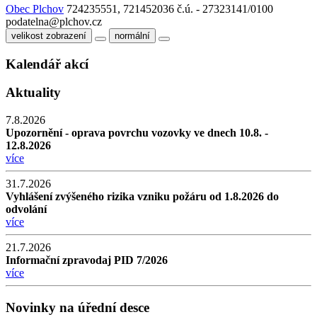
Obec Plchov
724235551, 721452036
č.ú. - 27323141/0100
podatelna@plchov.cz
velikost zobrazení
normální
Kalendář akcí
Aktuality
7.8.2026
Upozornění - oprava povrchu vozovky ve dnech 10.8. -
12.8.2026
více
31.7.2026
Vyhlášení zvýšeného rizika vzniku požáru od 1.8.2026 do
odvolání
více
21.7.2026
Informační zpravodaj PID 7/2026
více
Novinky na úřední desce