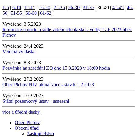
1-5
|
6-10
|
11-15
|
16-20
|
21-25
|
26-30
|
31-35
|
36-40
|
41-45
|
46-
50
|
51-55
|
56-60
|
61-62
|
Vyvěšeno:
3.5.2023
Informace o počtu a sídle volebních okrsků - volby 17.6.2023 obec
Plchov
Vyvěšeno:
24.4.2023
Veřejná vyhláška
Vyvěšeno:
8.3.2023
Pozvánka na zasedání ZO dne 15.3.2023 v 18:00 hodin
Vyvěšeno:
27.2.2023
Obec Plchov NIV aktualizace - stav k 1.2.2023
Vyvěšeno:
10.2.2023
Státní pozemkový ústav - usnesení
více z úřední desky
Obec Plchov
Obecní úřad
Zastupitelstvo