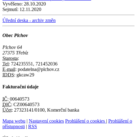
Vyvěšeno:
28.10.2020
Sejmutí:
12.11.2020
Úřední deska - archiv změn
Obec Plchov
Plchov 64
27375 Třebíz
Starosta:
Tel:
724235551, 721452036
E-mail:
podatelna@plchov.cz
IDDS:
gkcaw29
Fakturační údaje
IČ:
00640573
DIČ:
CZ00640573
Účet:
27323141/0100, Komerční banka
Mapa webu
|
Nastavení cookies
Prohlášení o cookies
|
Prohlášení o
přístupnosti
|
RSS