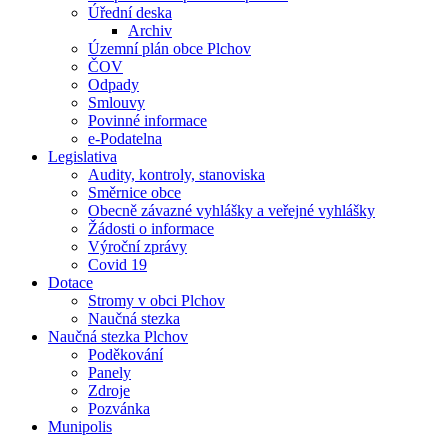
Úřední deska
Archiv
Územní plán obce Plchov
ČOV
Odpady
Smlouvy
Povinné informace
e-Podatelna
Legislativa
Audity, kontroly, stanoviska
Směrnice obce
Obecně závazné vyhlášky a veřejné vyhlášky
Žádosti o informace
Výroční zprávy
Covid 19
Dotace
Stromy v obci Plchov
Naučná stezka
Naučná stezka Plchov
Poděkování
Panely
Zdroje
Pozvánka
Munipolis