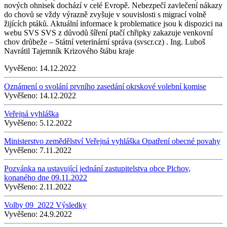
nových ohnisek dochází v celé Evropě. Nebezpečí zavlečení nákazy
do chovů se vždy výrazně zvyšuje v souvislosti s migrací volně
žijících ptáků. Aktuální informace k problematice jsou k dispozici na
webu SVS SVS z důvodů šíření ptačí chřipky zakazuje venkovní
chov drůbeže – Státní veterinární správa (svscr.cz) . Ing. Luboš
Navrátil Tajemník Krizového štábu kraje
Vyvěšeno:
14.12.2022
Oznámení o svolání prvního zasedání okrskové volební komise
Vyvěšeno:
14.12.2022
Veřejná vyhláška
Vyvěšeno:
5.12.2022
Ministerstvo zemědělství Veřejná vyhláška Opatření obecné povahy
Vyvěšeno:
7.11.2022
Pozvánka na ustavující jednání zastupitelstva obce Plchov,
konaného dne 09.11.2022
Vyvěšeno:
2.11.2022
Volby 09_2022 Výsledky
Vyvěšeno:
24.9.2022