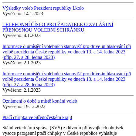
Výsledky voleb Prezident republiky I.kolo
Vyvěšeno:
14.1.2023
TELEFONNÍ ČÍSLO PRO ŽADATELE O ZVLÁŠTNÍ
PŘENOSNOU VOLEBNÍ SCHRÁNKU
Vyvěšeno:
4.1.2023
Informace o umístění volebních stanovišť pro drive-in hlasování při
volbě prezidenta České republiky ve dnech 13. a 14. ledna 2023
(příp. 27. a 28. ledna 2023)
Vyvěšeno:
2.1.2023
Informace o umístění volebních stanovišť pro drive-in hlasování při
volbě prezidenta České republiky ve dnech 13. a 14. ledna 2023
(příp. 27. a 28. ledna 2023)
Vyvěšeno:
2.1.2023
Oznámení o době a místě konání voleb
Vyvěšeno:
19.12.2022
Ptačí chřipka ve Středočeském kraji!
Státní veterinární správa (SVS) z důvodu přibývajících ohnisek
vysoce patogenní ptačí chřipky v České republice vyhlašuje