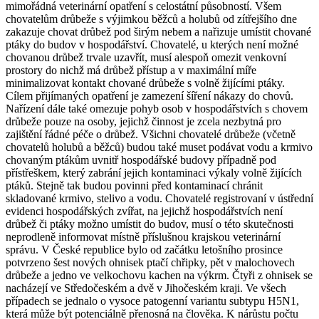
mimořádná veterinární opatření s celostátní působností. Všem
chovatelům drůbeže s výjimkou běžců a holubů od zítřejšího dne
zakazuje chovat drůbež pod širým nebem a nařizuje umístit chované
ptáky do budov v hospodářství. Chovatelé, u kterých není možné
chovanou drůbež trvale uzavřít, musí alespoň omezit venkovní
prostory do nichž má drůbež přístup a v maximální míře
minimalizovat kontakt chované drůbeže s volně žijícími ptáky.
Cílem přijímaných opatření je zamezení šíření nákazy do chovů.
Nařízení dále také omezuje pohyb osob v hospodářstvích s chovem
drůbeže pouze na osoby, jejichž činnost je zcela nezbytná pro
zajištění řádné péče o drůbež. Všichni chovatelé drůbeže (včetně
chovatelů holubů a běžců) budou také muset podávat vodu a krmivo
chovaným ptákům uvnitř hospodářské budovy případně pod
přístřeškem, který zabrání jejich kontaminaci výkaly volně žijících
ptáků. Stejně tak budou povinni před kontaminací chránit
skladované krmivo, stelivo a vodu. Chovatelé registrovaní v ústřední
evidenci hospodářských zvířat, na jejichž hospodářstvích není
drůbež či ptáky možno umístit do budov, musí o této skutečnosti
neprodleně informovat místně příslušnou krajskou veterinární
správu. V České republice bylo od začátku letošního prosince
potvrzeno šest nových ohnisek ptačí chřipky, pět v malochovech
drůbeže a jedno ve velkochovu kachen na výkrm. Čtyři z ohnisek se
nacházejí ve Středočeském a dvě v Jihočeském kraji. Ve všech
případech se jednalo o vysoce patogenní variantu subtypu H5N1,
která může být potenciálně přenosná na člověka. K nárůstu počtu