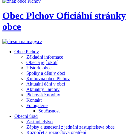
Obec
Plchov
Oficiální stránky
obce
Obec Plchov
Základní informace
Obec a její okolí
Historie obce
Spolky a dění v obci
Knihovna obce Plchov
Aktuální dění v obci
Aktuality - archiv
Plchovské noviny
Kontakt
Fotogalerie
Současnost
Obecní úřad
Zastupitelstvo
Zápisy a usnesení z jednání zastupitelstva obce
Rozpočet a rozpočtová opatření