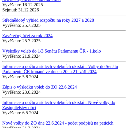
Vyvěšeno:
16.12.2025
Sejmutí:
31.12.2026
Střednědobý výhled rozpočtu na roky 2027 a 2028
Vyvěšeno:
25.7.2025
Závěrečný účet za rok 2024
Vyvěšeno:
25.7.2025
Výsledky voleb do 1/3 Senátu Parlamentu ČR - 1.kolo
Vyvěšeno:
21.9.2024
Informace o počtu a sídlech volebních okrsků - Volby do Senátu
Parlamentu ČR konané ve dnech 20. a 21. září 2024
Vyvěšeno:
5.8.2024
Zápis o výsledku voleb do ZO 22.6.2024
Vyvěšeno:
23.6.2024
Informace o počtu a sídlech volebních okrsků - Nové volby do
Zastupitelstev obcí
Vyvěšeno:
6.5.2024
Nové volby do ZO dne 22.6.2024 - počet podpisů na peticích