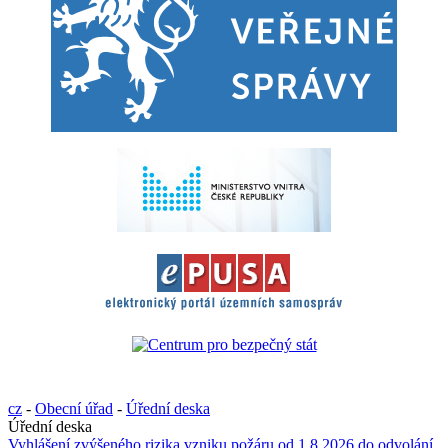
cz
-
Obecní úřad
-
Úřední deska
Úřední deska
Vyhlášení zvýšeného rizika vzniku požáru od 1.8.2026 do odvolání