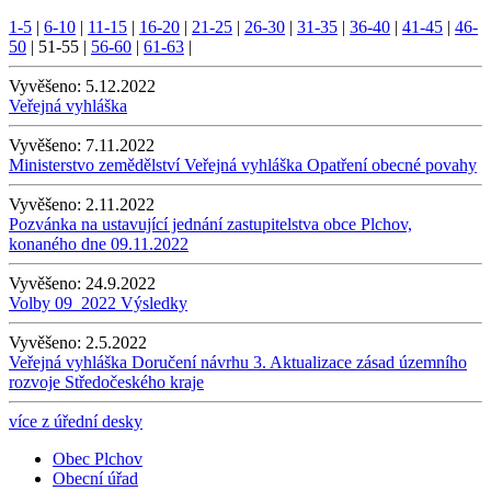
1-5
|
6-10
|
11-15
|
16-20
|
21-25
|
26-30
|
31-35
|
36-40
|
41-45
|
46-
50
|
51-55
|
56-60
|
61-63
|
Vyvěšeno:
5.12.2022
Veřejná vyhláška
Vyvěšeno:
7.11.2022
Ministerstvo zemědělství Veřejná vyhláška Opatření obecné povahy
Vyvěšeno:
2.11.2022
Pozvánka na ustavující jednání zastupitelstva obce Plchov,
konaného dne 09.11.2022
Vyvěšeno:
24.9.2022
Volby 09_2022 Výsledky
Vyvěšeno:
2.5.2022
Veřejná vyhláška Doručení návrhu 3. Aktualizace zásad územního
rozvoje Středočeského kraje
více z úřední desky
Obec Plchov
Obecní úřad