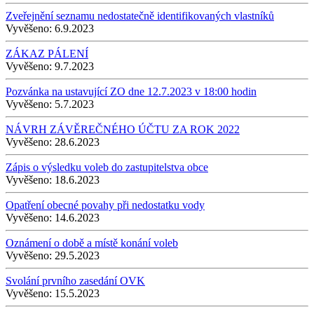
Zveřejnění seznamu nedostatečně identifikovaných vlastníků
Vyvěšeno:
6.9.2023
ZÁKAZ PÁLENÍ
Vyvěšeno:
9.7.2023
Pozvánka na ustavující ZO dne 12.7.2023 v 18:00 hodin
Vyvěšeno:
5.7.2023
NÁVRH ZÁVĚREČNÉHO ÚČTU ZA ROK 2022
Vyvěšeno:
28.6.2023
Zápis o výsledku voleb do zastupitelstva obce
Vyvěšeno:
18.6.2023
Opatření obecné povahy při nedostatku vody
Vyvěšeno:
14.6.2023
Oznámení o době a místě konání voleb
Vyvěšeno:
29.5.2023
Svolání prvního zasedání OVK
Vyvěšeno:
15.5.2023