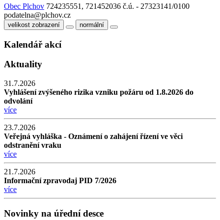
Obec Plchov
724235551, 721452036
č.ú. - 27323141/0100
podatelna@plchov.cz
velikost zobrazení
normální
Kalendář akcí
Aktuality
31.7.2026
Vyhlášení zvýšeného rizika vzniku požáru od 1.8.2026 do
odvolání
více
23.7.2026
Veřejná vyhláška - Oznámení o zahájení řízení ve věci
odstranění vraku
více
21.7.2026
Informační zpravodaj PID 7/2026
více
Novinky na úřední desce