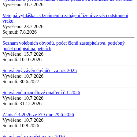
Vyvěšeno:
31.7.2026
Veřejná vyhláška - Oznámení o zahájení řízení ve věci odstranění
vraku
Vyvěšeno:
23.7.2026
Sejmutí:
7.8.2026
Seznam volebních obvodů, počet členů zastupitelstva, potřebný
počet podpisů na peticích
Vyvěšeno:
15.7.2026
Sejmutí:
10.10.2026
Schválený závěrečný účet za rok 2025
Vyvěšeno:
10.7.2026
Sejmutí:
30.6.2027
Schválené rozpočtové opatření č.1-2026
Vyvěšeno:
10.7.2026
Sejmutí:
31.12.2026
Zápis č.3-2026 ze ZO dne 29.6.2026
Vyvěšeno:
10.7.2026
Sejmutí:
10.8.2026
Schválený rozpočet na rok 2026