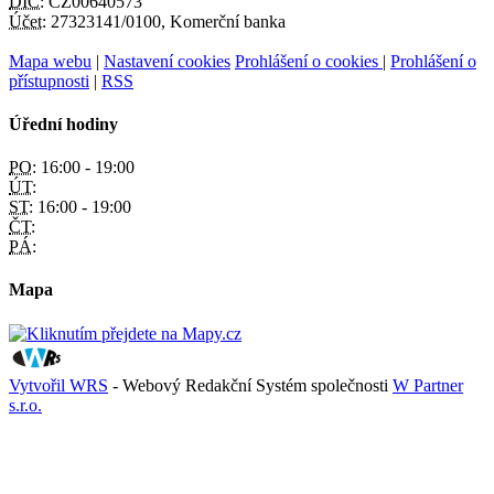
DIČ:
CZ00640573
Účet:
27323141/0100, Komerční banka
Mapa webu
|
Nastavení cookies
Prohlášení o cookies
|
Prohlášení o
přístupnosti
|
RSS
Úřední hodiny
PO:
16:00 - 19:00
ÚT:
ST:
16:00 - 19:00
ČT:
PÁ:
Mapa
Vytvořil WRS
- Webový Redakční Systém společnosti
W Partner
s.r.o.