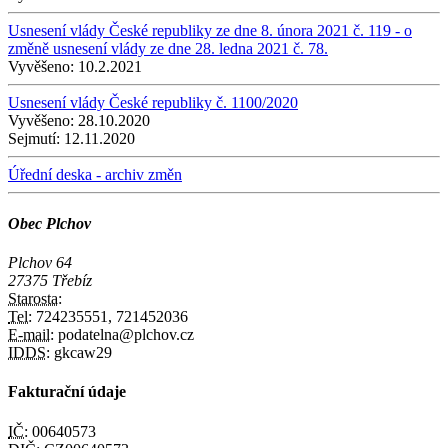
Usnesení vlády České republiky ze dne 8. února 2021 č. 119 - o
změně usnesení vlády ze dne 28. ledna 2021 č. 78.
Vyvěšeno:
10.2.2021
Usnesení vlády České republiky č. 1100/2020
Vyvěšeno:
28.10.2020
Sejmutí:
12.11.2020
Úřední deska - archiv změn
Obec Plchov
Plchov 64
27375 Třebíz
Starosta:
Tel:
724235551, 721452036
E-mail:
podatelna@plchov.cz
IDDS:
gkcaw29
Fakturační údaje
IČ:
00640573