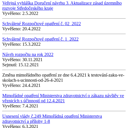
Veřejná vyhláška Doručení návrhu 3. Aktualizace zásad územního
rozvoje Středočeského kraje
Vyvěšeno:
2.5.2022
Schválené Rozpočtové opatření č. 02_2022
Vyvěšeno:
20.4.2022
Schválené Rozpočtové opatření č. 1_2022
Vyvěšeno:
15.3.2022
Návrh rozpočtu na rok 2022
Vyvěšeno:
30.11.2021
Sejmutí:
15.12.2021
Změna mimořádného opatření ze dne 6.4.2021 k testování-zaku-ve-
skolach-s-ucinnosti-od-26-4-2021
Vyvěšeno:
24.4.2021
Mimořádné opatření Ministerstva zdravotnictví o zákazu návštěv ve
věznicích s účinností od 12.4.2021
Vyvěšeno:
7.4.2021
Usnesení vlády č.249 Mimořádná opatření Ministerstva
zdravotnictví a přílohy 1-8
Vyvěšeno:
6.3.2021