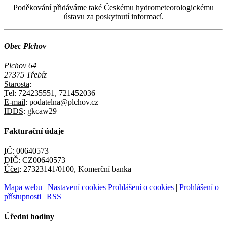
Poděkování přidáváme také Českému hydrometeorologickému
ústavu za poskytnutí informací.
Obec Plchov
Plchov 64
27375 Třebíz
Starosta:
Tel:
724235551, 721452036
E-mail:
podatelna@plchov.cz
IDDS:
gkcaw29
Fakturační údaje
IČ:
00640573
DIČ:
CZ00640573
Účet:
27323141/0100, Komerční banka
Mapa webu
|
Nastavení cookies
Prohlášení o cookies
|
Prohlášení o
přístupnosti
|
RSS
Úřední hodiny