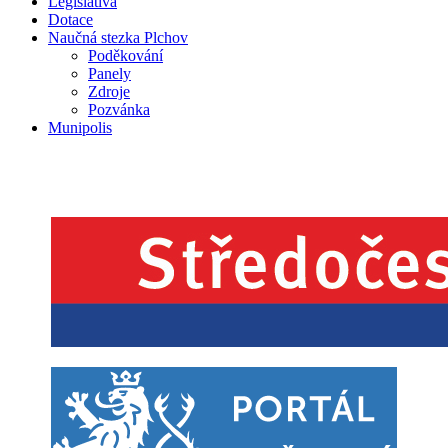
Legislativa
Dotace
Naučná stezka Plchov
Poděkování
Panely
Zdroje
Pozvánka
Munipolis