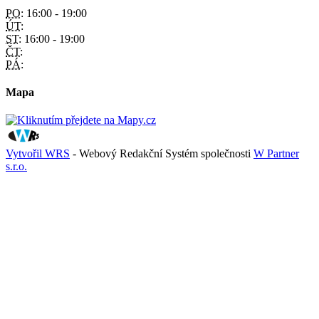
PO:
16:00 - 19:00
ÚT:
ST:
16:00 - 19:00
ČT:
PÁ:
Mapa
Vytvořil WRS
- Webový Redakční Systém společnosti
W Partner
s.r.o.