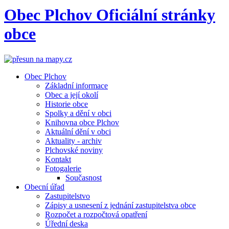
Obec
Plchov
Oficiální stránky
obce
Obec Plchov
Základní informace
Obec a její okolí
Historie obce
Spolky a dění v obci
Knihovna obce Plchov
Aktuální dění v obci
Aktuality - archiv
Plchovské noviny
Kontakt
Fotogalerie
Současnost
Obecní úřad
Zastupitelstvo
Zápisy a usnesení z jednání zastupitelstva obce
Rozpočet a rozpočtová opatření
Úřední deska