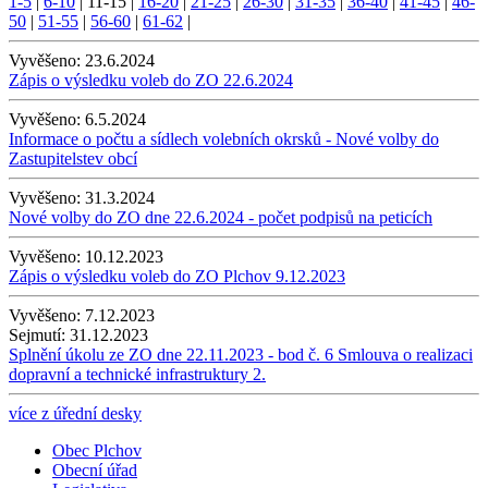
1-5
|
6-10
|
11-15
|
16-20
|
21-25
|
26-30
|
31-35
|
36-40
|
41-45
|
46-
50
|
51-55
|
56-60
|
61-62
|
Vyvěšeno:
23.6.2024
Zápis o výsledku voleb do ZO 22.6.2024
Vyvěšeno:
6.5.2024
Informace o počtu a sídlech volebních okrsků - Nové volby do
Zastupitelstev obcí
Vyvěšeno:
31.3.2024
Nové volby do ZO dne 22.6.2024 - počet podpisů na peticích
Vyvěšeno:
10.12.2023
Zápis o výsledku voleb do ZO Plchov 9.12.2023
Vyvěšeno:
7.12.2023
Sejmutí:
31.12.2023
Splnění úkolu ze ZO dne 22.11.2023 - bod č. 6 Smlouva o realizaci
dopravní a technické infrastruktury 2.
více z úřední desky
Obec Plchov
Obecní úřad