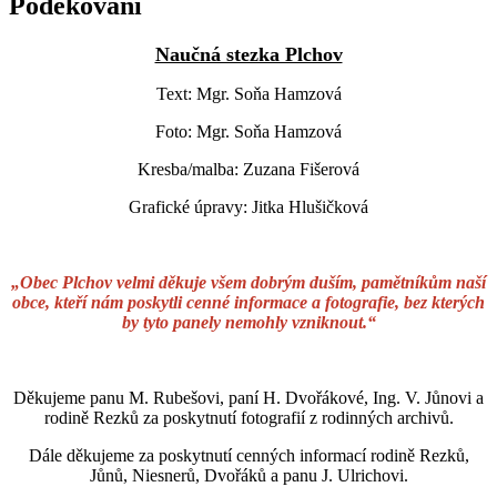
Poděkování
Naučná stezka Plchov
Text: Mgr. Soňa Hamzová
Foto: Mgr. Soňa Hamzová
Kresba/malba: Zuzana Fišerová
Grafické úpravy: Jitka Hlušičková
„Obec Plchov velmi děkuje všem dobrým duším, pamětníkům naší
obce, kteří nám poskytli cenné informace a fotografie, bez kterých
by tyto panely nemohly vzniknout.“
Děkujeme panu M. Rubešovi, paní H. Dvořákové, Ing. V. Jůnovi a
rodině Rezků za poskytnutí fotografií z rodinných archivů.
Dále děkujeme za poskytnutí cenných informací rodině Rezků,
Jůnů, Niesnerů, Dvořáků a panu J. Ulrichovi.