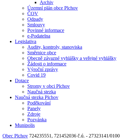
Archiv
Územní plán obce Plchov
ČOV
Odpady
Smlouvy
Povinné informace
e-Podatelna
Legislativa
Audity, kontroly, stanoviska
Směrnice obce
Obecně závazné vyhlášky a veřejné vyhlášky
Žádosti o informace
Výroční zprávy
Covid 19
Dotace
Stromy v obci Plchov
Naučná stezka
Naučná stezka Plchov
Poděkování
Panely
Zdroje
Pozvánka
Munipolis
Obec Plchov
724235551, 721452036
č.ú. - 27323141/0100