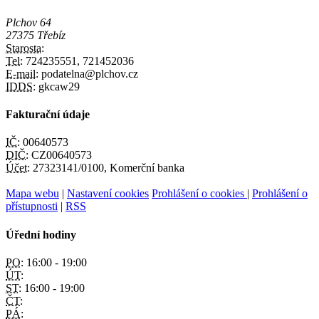
Plchov 64
27375 Třebíz
Starosta:
Tel:
724235551, 721452036
E-mail:
podatelna@plchov.cz
IDDS:
gkcaw29
Fakturační údaje
IČ:
00640573
DIČ:
CZ00640573
Účet:
27323141/0100, Komerční banka
Mapa webu
|
Nastavení cookies
Prohlášení o cookies
|
Prohlášení o
přístupnosti
|
RSS
Úřední hodiny
PO:
16:00 - 19:00
ÚT:
ST:
16:00 - 19:00
ČT:
PÁ: