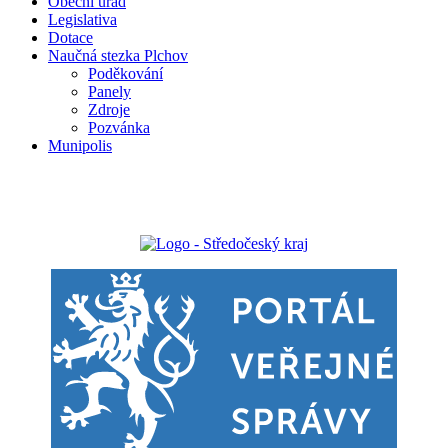
Obecní úřad
Legislativa
Dotace
Naučná stezka Plchov
Poděkování
Panely
Zdroje
Pozvánka
Munipolis