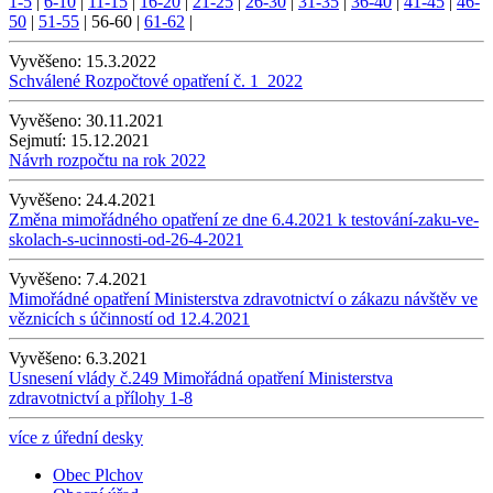
1-5
|
6-10
|
11-15
|
16-20
|
21-25
|
26-30
|
31-35
|
36-40
|
41-45
|
46-
50
|
51-55
|
56-60
|
61-62
|
Vyvěšeno:
15.3.2022
Schválené Rozpočtové opatření č. 1_2022
Vyvěšeno:
30.11.2021
Sejmutí:
15.12.2021
Návrh rozpočtu na rok 2022
Vyvěšeno:
24.4.2021
Změna mimořádného opatření ze dne 6.4.2021 k testování-zaku-ve-
skolach-s-ucinnosti-od-26-4-2021
Vyvěšeno:
7.4.2021
Mimořádné opatření Ministerstva zdravotnictví o zákazu návštěv ve
věznicích s účinností od 12.4.2021
Vyvěšeno:
6.3.2021
Usnesení vlády č.249 Mimořádná opatření Ministerstva
zdravotnictví a přílohy 1-8
více z úřední desky
Obec Plchov