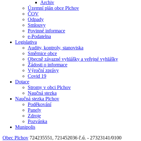
Archiv
Územní plán obce Plchov
ČOV
Odpady
Smlouvy
Povinné informace
e-Podatelna
Legislativa
Audity, kontroly, stanoviska
Směrnice obce
Obecně závazné vyhlášky a veřejné vyhlášky
Žádosti o informace
Výroční zprávy
Covid 19
Dotace
Stromy v obci Plchov
Naučná stezka
Naučná stezka Plchov
Poděkování
Panely
Zdroje
Pozvánka
Munipolis
Obec Plchov
724235551, 721452036
č.ú. - 27323141/0100