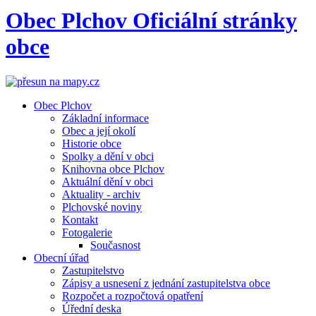
Obec
Plchov
Oficiální stránky
obce
Obec Plchov
Základní informace
Obec a její okolí
Historie obce
Spolky a dění v obci
Knihovna obce Plchov
Aktuální dění v obci
Aktuality - archiv
Plchovské noviny
Kontakt
Fotogalerie
Současnost
Obecní úřad
Zastupitelstvo
Zápisy a usnesení z jednání zastupitelstva obce
Rozpočet a rozpočtová opatření
Úřední deska