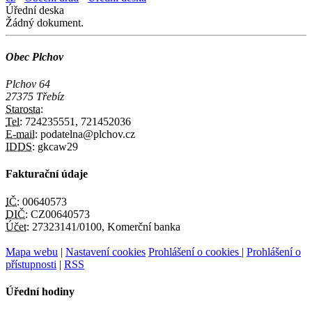
Úřední deska
Žádný dokument.
Obec Plchov
Plchov 64
27375 Třebíz
Starosta:
Tel:
724235551, 721452036
E-mail:
podatelna@plchov.cz
IDDS:
gkcaw29
Fakturační údaje
IČ:
00640573
DIČ:
CZ00640573
Účet:
27323141/0100, Komerční banka
Mapa webu
|
Nastavení cookies
Prohlášení o cookies
|
Prohlášení o
přístupnosti
|
RSS
Úřední hodiny