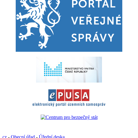
cz
-
Obecní úřad
-
Úřední deska