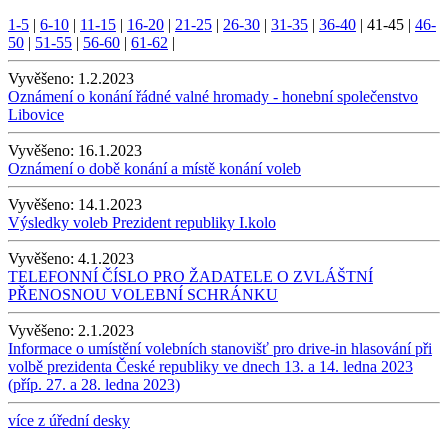
1-5
|
6-10
|
11-15
|
16-20
|
21-25
|
26-30
|
31-35
|
36-40
|
41-45
|
46-
50
|
51-55
|
56-60
|
61-62
|
Vyvěšeno:
1.2.2023
Oznámení o konání řádné valné hromady - honební společenstvo
Libovice
Vyvěšeno:
16.1.2023
Oznámení o době konání a místě konání voleb
Vyvěšeno:
14.1.2023
Výsledky voleb Prezident republiky I.kolo
Vyvěšeno:
4.1.2023
TELEFONNÍ ČÍSLO PRO ŽADATELE O ZVLÁŠTNÍ
PŘENOSNOU VOLEBNÍ SCHRÁNKU
Vyvěšeno:
2.1.2023
Informace o umístění volebních stanovišť pro drive-in hlasování při
volbě prezidenta České republiky ve dnech 13. a 14. ledna 2023
(příp. 27. a 28. ledna 2023)
více z úřední desky