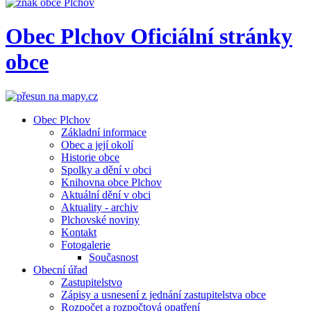
Obec
Plchov
Oficiální stránky
obce
Obec Plchov
Základní informace
Obec a její okolí
Historie obce
Spolky a dění v obci
Knihovna obce Plchov
Aktuální dění v obci
Aktuality - archiv
Plchovské noviny
Kontakt
Fotogalerie
Současnost
Obecní úřad
Zastupitelstvo
Zápisy a usnesení z jednání zastupitelstva obce
Rozpočet a rozpočtová opatření