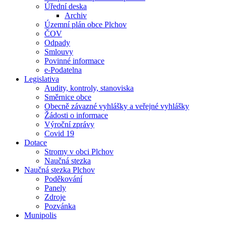
Úřední deska
Archiv
Územní plán obce Plchov
ČOV
Odpady
Smlouvy
Povinné informace
e-Podatelna
Legislativa
Audity, kontroly, stanoviska
Směrnice obce
Obecně závazné vyhlášky a veřejné vyhlášky
Žádosti o informace
Výroční zprávy
Covid 19
Dotace
Stromy v obci Plchov
Naučná stezka
Naučná stezka Plchov
Poděkování
Panely
Zdroje
Pozvánka
Munipolis