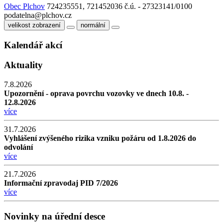
Obec Plchov
724235551, 721452036
č.ú. - 27323141/0100
podatelna@plchov.cz
velikost zobrazení
normální
Kalendář akcí
Aktuality
7.8.2026
Upozornění - oprava povrchu vozovky ve dnech 10.8. -
12.8.2026
více
31.7.2026
Vyhlášení zvýšeného rizika vzniku požáru od 1.8.2026 do
odvolání
více
21.7.2026
Informační zpravodaj PID 7/2026
více
Novinky na úřední desce