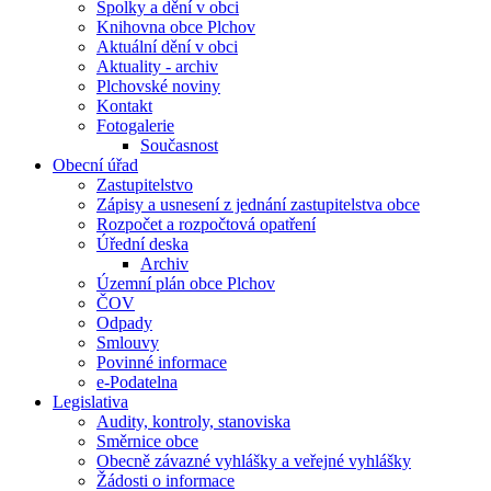
Spolky a dění v obci
Knihovna obce Plchov
Aktuální dění v obci
Aktuality - archiv
Plchovské noviny
Kontakt
Fotogalerie
Současnost
Obecní úřad
Zastupitelstvo
Zápisy a usnesení z jednání zastupitelstva obce
Rozpočet a rozpočtová opatření
Úřední deska
Archiv
Územní plán obce Plchov
ČOV
Odpady
Smlouvy
Povinné informace
e-Podatelna
Legislativa
Audity, kontroly, stanoviska
Směrnice obce
Obecně závazné vyhlášky a veřejné vyhlášky
Žádosti o informace