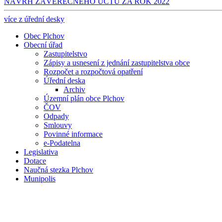
NÁVRH ZÁVĚREČNÉHO ÚČTU ZA ROK 2022
více z úřední desky
Obec Plchov
Obecní úřad
Zastupitelstvo
Zápisy a usnesení z jednání zastupitelstva obce
Rozpočet a rozpočtová opatření
Úřední deska
Archiv
Územní plán obce Plchov
ČOV
Odpady
Smlouvy
Povinné informace
e-Podatelna
Legislativa
Dotace
Naučná stezka Plchov
Munipolis