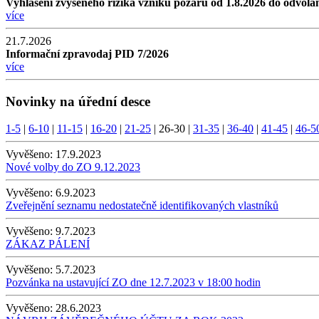
Vyhlášení zvýšeného rizika vzniku požáru od 1.8.2026 do odvolá
více
21.7.2026
Informační zpravodaj PID 7/2026
více
Novinky na úřední desce
1-5
|
6-10
|
11-15
|
16-20
|
21-25
|
26-30
|
31-35
|
36-40
|
41-45
|
46-5
Vyvěšeno:
17.9.2023
Nové volby do ZO 9.12.2023
Vyvěšeno:
6.9.2023
Zveřejnění seznamu nedostatečně identifikovaných vlastníků
Vyvěšeno:
9.7.2023
ZÁKAZ PÁLENÍ
Vyvěšeno:
5.7.2023
Pozvánka na ustavující ZO dne 12.7.2023 v 18:00 hodin
Vyvěšeno:
28.6.2023