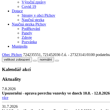
Výroční zprávy
Covid 19
Dotace
Stromy v obci Plchov
Naučná stezka
Naučná stezka Plchov
Poděkování
Panely
Zdroje
Pozvánka
Munipolis
Obec Plchov
724235551, 721452036
č.ú. - 27323141/0100
podateln
velikost zobrazení
normální
Kalendář akcí
Aktuality
7.8.2026
Upozornění - oprava povrchu vozovky ve dnech 10.8. - 12.8.2026
více
31.7.2026