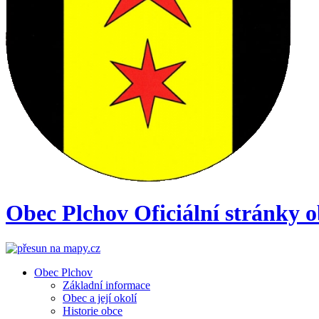
Obec
Plchov
Oficiální stránky 
Obec Plchov
Základní informace
Obec a její okolí
Historie obce