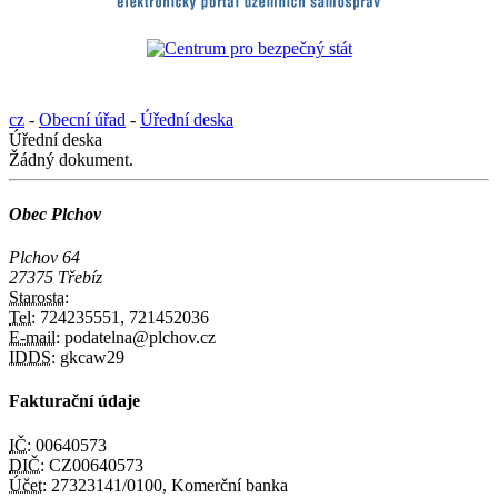
cz
-
Obecní úřad
-
Úřední deska
Úřední deska
Žádný dokument.
Obec Plchov
Plchov 64
27375 Třebíz
Starosta:
Tel:
724235551, 721452036
E-mail:
podatelna@plchov.cz
IDDS:
gkcaw29
Fakturační údaje
IČ:
00640573
DIČ:
CZ00640573
Účet:
27323141/0100, Komerční banka