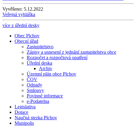
Vyvěšeno:
5.12.2022
Veřejná vyhláška
více z úřední desky
Obec Plchov
Obecní úřad
Zastupitelstvo
Zápisy a usnesení z jednání zastupitelstva obce
Rozpočet a rozpočtová opatření
Úřední deska
Archiv
Územní plán obce Plchov
ČOV
Odpady
Smlouvy
Povinné informace
e-Podatelna
Legislativa
Dotace
Naučná stezka Plchov
Munipolis