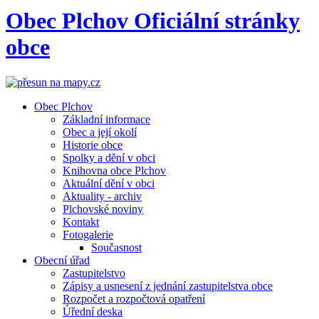
Obec
Plchov
Oficiální stránky
obce
Obec Plchov
Základní informace
Obec a její okolí
Historie obce
Spolky a dění v obci
Knihovna obce Plchov
Aktuální dění v obci
Aktuality - archiv
Plchovské noviny
Kontakt
Fotogalerie
Současnost
Obecní úřad
Zastupitelstvo
Zápisy a usnesení z jednání zastupitelstva obce
Rozpočet a rozpočtová opatření
Úřední deska