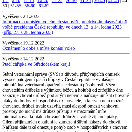
1-5
|
6-10
|
11-15
|
16-20
|
21-25
|
26-30
|
31-35
|
36-40
|
41-45
|
46-
50
|
51-55
|
56-60
|
61-62
|
Vyvěšeno:
2.1.2023
Informace o umístění volebních stanovišť pro drive-in hlasování při
volbě prezidenta České republiky ve dnech 13. a 14. ledna 2023
(příp. 27. a 28. ledna 2023)
Vyvěšeno:
19.12.2022
Oznámení o době a místě konání voleb
Vyvěšeno:
14.12.2022
Ptačí chřipka ve Středočeském kraji!
Státní veterinární správa (SVS) z důvodu přibývajících ohnisek
vysoce patogenní ptačí chřipky v České republice vyhlašuje
mimořádná veterinární opatření s celostátní působností. Všem
chovatelům drůbeže s výjimkou běžců a holubů od zítřejšího dne
zakazuje chovat drůbež pod širým nebem a nařizuje umístit chované
ptáky do budov v hospodářství. Chovatelé, u kterých není možné
chovanou drůbež trvale uzavřít, musí alespoň omezit venkovní
prostory do nichž má drůbež přístup a v maximální míře
minimalizovat kontakt chované drůbeže s volně žijícími ptáky.
Cílem přijímaných opatření je zamezení šíření nákazy do chovů.
Nařízení dále také omezuje pohyb osob v hospodářstvích s chovem