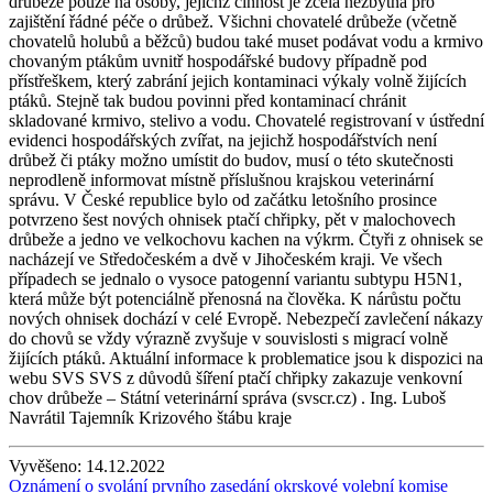
drůbeže pouze na osoby, jejichž činnost je zcela nezbytná pro
zajištění řádné péče o drůbež. Všichni chovatelé drůbeže (včetně
chovatelů holubů a běžců) budou také muset podávat vodu a krmivo
chovaným ptákům uvnitř hospodářské budovy případně pod
přístřeškem, který zabrání jejich kontaminaci výkaly volně žijících
ptáků. Stejně tak budou povinni před kontaminací chránit
skladované krmivo, stelivo a vodu. Chovatelé registrovaní v ústřední
evidenci hospodářských zvířat, na jejichž hospodářstvích není
drůbež či ptáky možno umístit do budov, musí o této skutečnosti
neprodleně informovat místně příslušnou krajskou veterinární
správu. V České republice bylo od začátku letošního prosince
potvrzeno šest nových ohnisek ptačí chřipky, pět v malochovech
drůbeže a jedno ve velkochovu kachen na výkrm. Čtyři z ohnisek se
nacházejí ve Středočeském a dvě v Jihočeském kraji. Ve všech
případech se jednalo o vysoce patogenní variantu subtypu H5N1,
která může být potenciálně přenosná na člověka. K nárůstu počtu
nových ohnisek dochází v celé Evropě. Nebezpečí zavlečení nákazy
do chovů se vždy výrazně zvyšuje v souvislosti s migrací volně
žijících ptáků. Aktuální informace k problematice jsou k dispozici na
webu SVS SVS z důvodů šíření ptačí chřipky zakazuje venkovní
chov drůbeže – Státní veterinární správa (svscr.cz) . Ing. Luboš
Navrátil Tajemník Krizového štábu kraje
Vyvěšeno:
14.12.2022
Oznámení o svolání prvního zasedání okrskové volební komise