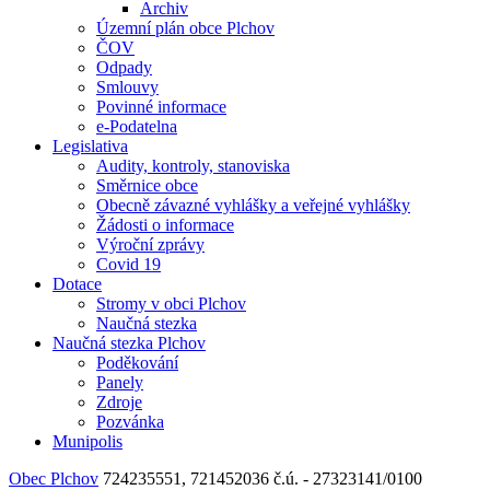
Archiv
Územní plán obce Plchov
ČOV
Odpady
Smlouvy
Povinné informace
e-Podatelna
Legislativa
Audity, kontroly, stanoviska
Směrnice obce
Obecně závazné vyhlášky a veřejné vyhlášky
Žádosti o informace
Výroční zprávy
Covid 19
Dotace
Stromy v obci Plchov
Naučná stezka
Naučná stezka Plchov
Poděkování
Panely
Zdroje
Pozvánka
Munipolis
Obec Plchov
724235551, 721452036
č.ú. - 27323141/0100