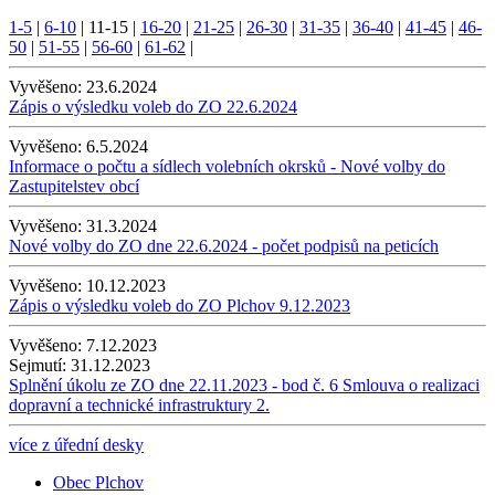
1-5
|
6-10
|
11-15
|
16-20
|
21-25
|
26-30
|
31-35
|
36-40
|
41-45
|
46-
50
|
51-55
|
56-60
|
61-62
|
Vyvěšeno:
23.6.2024
Zápis o výsledku voleb do ZO 22.6.2024
Vyvěšeno:
6.5.2024
Informace o počtu a sídlech volebních okrsků - Nové volby do
Zastupitelstev obcí
Vyvěšeno:
31.3.2024
Nové volby do ZO dne 22.6.2024 - počet podpisů na peticích
Vyvěšeno:
10.12.2023
Zápis o výsledku voleb do ZO Plchov 9.12.2023
Vyvěšeno:
7.12.2023
Sejmutí:
31.12.2023
Splnění úkolu ze ZO dne 22.11.2023 - bod č. 6 Smlouva o realizaci
dopravní a technické infrastruktury 2.
více z úřední desky
Obec Plchov