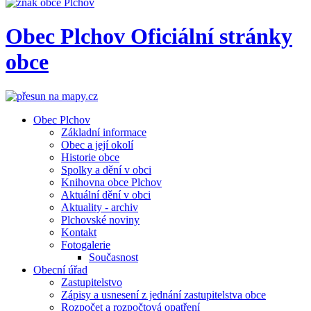
Obec
Plchov
Oficiální stránky
obce
Obec Plchov
Základní informace
Obec a její okolí
Historie obce
Spolky a dění v obci
Knihovna obce Plchov
Aktuální dění v obci
Aktuality - archiv
Plchovské noviny
Kontakt
Fotogalerie
Současnost
Obecní úřad
Zastupitelstvo
Zápisy a usnesení z jednání zastupitelstva obce
Rozpočet a rozpočtová opatření