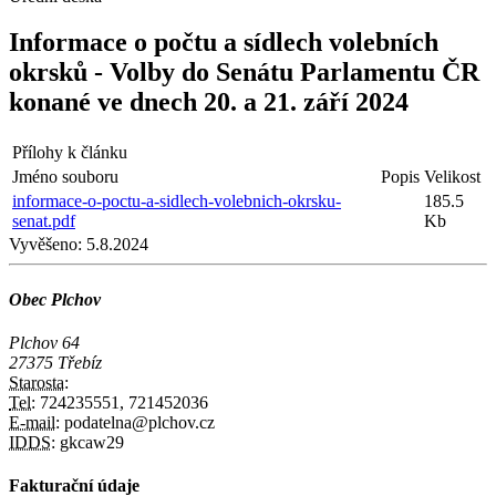
Informace o počtu a sídlech volebních
okrsků - Volby do Senátu Parlamentu ČR
konané ve dnech 20. a 21. září 2024
Přílohy k článku
Jméno souboru
Popis
Velikost
informace-o-poctu-a-sidlech-volebnich-okrsku-
185.5
senat.pdf
Kb
Vyvěšeno:
5.8.2024
Obec Plchov
Plchov 64
27375 Třebíz
Starosta:
Tel:
724235551, 721452036
E-mail:
podatelna@plchov.cz
IDDS:
gkcaw29
Fakturační údaje