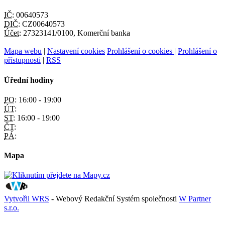
IČ:
00640573
DIČ:
CZ00640573
Účet:
27323141/0100, Komerční banka
Mapa webu
|
Nastavení cookies
Prohlášení o cookies
|
Prohlášení o
přístupnosti
|
RSS
Úřední hodiny
PO:
16:00 - 19:00
ÚT:
ST:
16:00 - 19:00
ČT:
PÁ:
Mapa
Vytvořil WRS
- Webový Redakční Systém společnosti
W Partner
s.r.o.