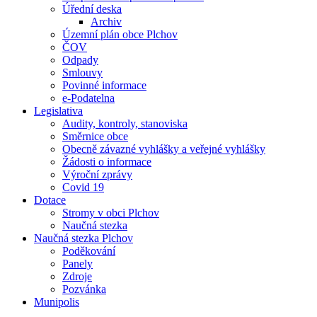
Úřední deska
Archiv
Územní plán obce Plchov
ČOV
Odpady
Smlouvy
Povinné informace
e-Podatelna
Legislativa
Audity, kontroly, stanoviska
Směrnice obce
Obecně závazné vyhlášky a veřejné vyhlášky
Žádosti o informace
Výroční zprávy
Covid 19
Dotace
Stromy v obci Plchov
Naučná stezka
Naučná stezka Plchov
Poděkování
Panely
Zdroje
Pozvánka
Munipolis