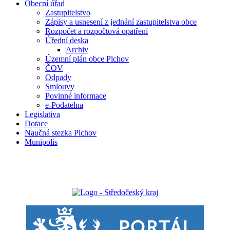
Obecní úřad
Zastupitelstvo
Zápisy a usnesení z jednání zastupitelstva obce
Rozpočet a rozpočtová opatření
Úřední deska
Archiv
Územní plán obce Plchov
ČOV
Odpady
Smlouvy
Povinné informace
e-Podatelna
Legislativa
Dotace
Naučná stezka Plchov
Munipolis