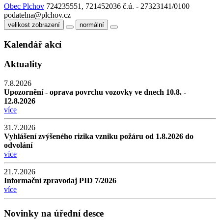
Obec Plchov
724235551, 721452036
č.ú. - 27323141/0100
podatelna@plchov.cz
velikost zobrazení
normální
Kalendář akcí
Aktuality
7.8.2026
Upozornění - oprava povrchu vozovky ve dnech 10.8. -
12.8.2026
více
31.7.2026
Vyhlášení zvýšeného rizika vzniku požáru od 1.8.2026 do
odvolání
více
21.7.2026
Informační zpravodaj PID 7/2026
více
Novinky na úřední desce