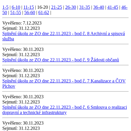
1-5
|
6-10
|
11-15
|
16-20
|
21-25
|
26-30
|
31-35
|
36-40
|
41-45
|
46-
50
|
51-55
|
56-60
|
61-62
|
Vyvěšeno:
7.12.2023
Sejmutí:
31.12.2023
Splnění úkolu ze ZO dne 22.11.2023 - bod č. 8 Archivní a spisová
služba
Vyvěšeno:
30.11.2023
Sejmutí:
31.12.2023
Splnění úkolu ze ZO dne 22.11.2023 - bod č. 9 Žádosti občanů
Vyvěšeno:
30.11.2023
Sejmutí:
31.12.2023
Splnění úkolu ze ZO dne 22.11.2023 - bod č. 7 Kanalizace a ČOV
Plchov
Vyvěšeno:
30.11.2023
Sejmutí:
31.12.2023
Splnění úkolu ze ZO dne 22.11.2023 - bod č. 6 Smlouva o realizaci
dopravní a technické infrastruktury
Vyvěšeno:
30.11.2023
Sejmutí:
31.12.2023