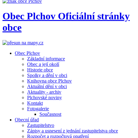
Obec
Plchov
Oficiální stránky
obce
Obec Plchov
Základní informace
Obec a její okolí
Historie obce
Spolky a dění v obci
Knihovna obce Plchov
Aktuální dění v obci
Aktuality - archiv
Plchovské noviny
Kontakt
Fotogalerie
Současnost
Obecní úřad
Zastupitelstvo
Zápisy a usnesení z jednání zastupitelstva obce
Rozpočet a rozpočtová opatření