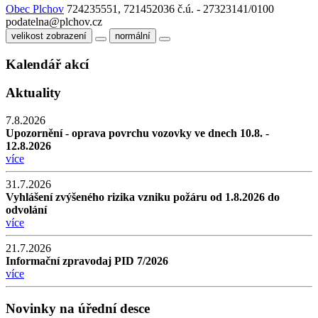
Obec Plchov
724235551, 721452036
č.ú. - 27323141/0100
podatelna@plchov.cz
velikost zobrazení
normální
Kalendář akcí
Aktuality
7.8.2026
Upozornění - oprava povrchu vozovky ve dnech 10.8. -
12.8.2026
více
31.7.2026
Vyhlášení zvýšeného rizika vzniku požáru od 1.8.2026 do
odvolání
více
21.7.2026
Informační zpravodaj PID 7/2026
více
Novinky na úřední desce