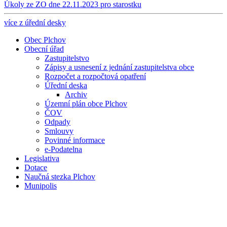
Úkoly ze ZO dne 22.11.2023 pro starostku
více z úřední desky
Obec Plchov
Obecní úřad
Zastupitelstvo
Zápisy a usnesení z jednání zastupitelstva obce
Rozpočet a rozpočtová opatření
Úřední deska
Archiv
Územní plán obce Plchov
ČOV
Odpady
Smlouvy
Povinné informace
e-Podatelna
Legislativa
Dotace
Naučná stezka Plchov
Munipolis