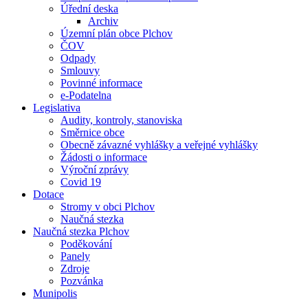
Úřední deska
Archiv
Územní plán obce Plchov
ČOV
Odpady
Smlouvy
Povinné informace
e-Podatelna
Legislativa
Audity, kontroly, stanoviska
Směrnice obce
Obecně závazné vyhlášky a veřejné vyhlášky
Žádosti o informace
Výroční zprávy
Covid 19
Dotace
Stromy v obci Plchov
Naučná stezka
Naučná stezka Plchov
Poděkování
Panely
Zdroje
Pozvánka
Munipolis