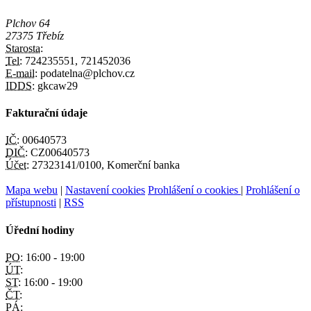
Plchov 64
27375 Třebíz
Starosta:
Tel:
724235551, 721452036
E-mail:
podatelna@plchov.cz
IDDS:
gkcaw29
Fakturační údaje
IČ:
00640573
DIČ:
CZ00640573
Účet:
27323141/0100, Komerční banka
Mapa webu
|
Nastavení cookies
Prohlášení o cookies
|
Prohlášení o
přístupnosti
|
RSS
Úřední hodiny
PO:
16:00 - 19:00
ÚT:
ST:
16:00 - 19:00
ČT:
PÁ: