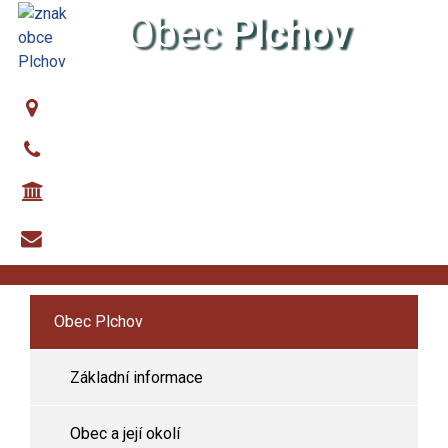
Obec
Plchov
Oficiální stránky obce
Obec Plchov
724235551, 721452036
č.ú. - 27323141/0100
podatelna@plchov.cz
Obec Plchov
Základní informace
Obec a její okolí