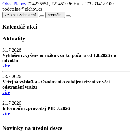
Obec Plchov
724235551, 721452036
č.ú. - 27323141/0100
podatelna@plchov.cz
velikost zobrazení
normální
Kalendář akcí
Aktuality
31.7.2026
Vyhlášení zvýšeného rizika vzniku požáru od 1.8.2026 do
odvolání
více
23.7.2026
Veřejná vyhláška - Oznámení o zahájení řízení ve věci
odstranění vraku
více
21.7.2026
Informační zpravodaj PID 7/2026
více
Novinky na úřední desce