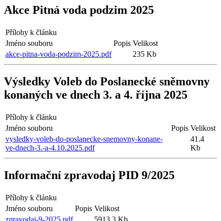
Akce Pitná voda podzim 2025
Přílohy k článku
Jméno souboru
Popis
Velikost
akce-pitna-voda-podzim-2025.pdf
235 Kb
Výsledky Voleb do Poslanecké sněmovny
konaných ve dnech 3. a 4. října 2025
Přílohy k článku
Jméno souboru
Popis
Velikost
vysledky-voleb-do-poslanecke-snemovny-konane-
41.4
ve-dnech-3.-a-4.10.2025.pdf
Kb
Informační zpravodaj PID 9/2025
Přílohy k článku
Jméno souboru
Popis
Velikost
zpravodaj-9-2025.pdf
5913.3 Kb