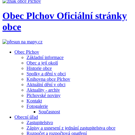
Obec
Plchov
Oficiální stránky
obce
Obec Plchov
Základní informace
Obec a její okolí
Historie obce
Spolky a dění v obci
Knihovna obce Plchov
Aktuální dění v obci
Aktuality - archiv
Plchovské noviny
Kontakt
Fotogalerie
Současnost
Obecní úřad
Zastupitelstvo
Zápisy a usnesení z jednání zastupitelstva obce
Rozpočet a rozpočtová opatření