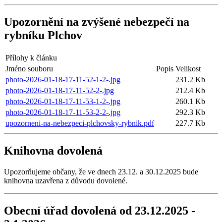
Upozornění na zvýšené nebezpečí na
rybníku Plchov
Přílohy k článku
Jméno souboru
Popis
Velikost
photo-2026-01-18-17-11-52-1-2-.jpg
231.2 Kb
photo-2026-01-18-17-11-52-2-.jpg
212.4 Kb
photo-2026-01-18-17-11-53-1-2-.jpg
260.1 Kb
photo-2026-01-18-17-11-53-2-2-.jpg
292.3 Kb
upozorneni-na-nebezpeci-plchovsky-rybnik.pdf
227.7 Kb
Knihovna dovolená
Upozorňujeme občany, že ve dnech 23.12. a 30.12.2025 bude
knihovna uzavřena z důvodu dovolené.
Obecní úřad dovolená od 23.12.2025 -