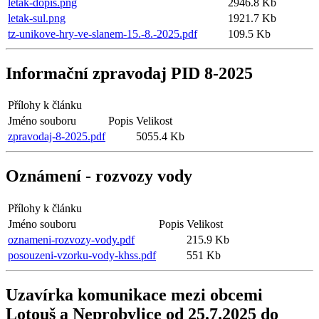
letak-dopis.png
2946.8 Kb
letak-sul.png
1921.7 Kb
tz-unikove-hry-ve-slanem-15.-8.-2025.pdf
109.5 Kb
Informační zpravodaj PID 8-2025
Přílohy k článku
Jméno souboru
Popis
Velikost
zpravodaj-8-2025.pdf
5055.4 Kb
Oznámení - rozvozy vody
Přílohy k článku
Jméno souboru
Popis
Velikost
oznameni-rozvozy-vody.pdf
215.9 Kb
posouzeni-vzorku-vody-khss.pdf
551 Kb
Uzavírka komunikace mezi obcemi
Lotouš a Neprobylice od 25.7.2025 do