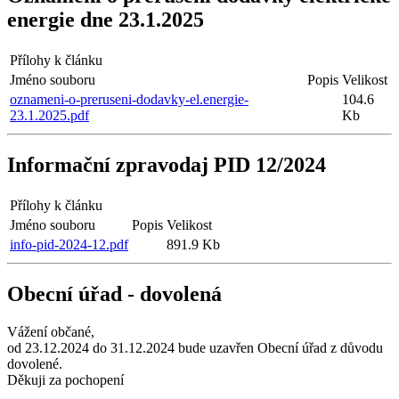
energie dne 23.1.2025
Přílohy k článku
Jméno souboru
Popis
Velikost
oznameni-o-preruseni-dodavky-el.energie-
104.6
23.1.2025.pdf
Kb
Informační zpravodaj PID 12/2024
Přílohy k článku
Jméno souboru
Popis
Velikost
info-pid-2024-12.pdf
891.9 Kb
Obecní úřad - dovolená
Vážení občané,
od 23.12.2024 do 31.12.2024 bude uzavřen Obecní úřad z důvodu
dovolené.
Děkuji za pochopení