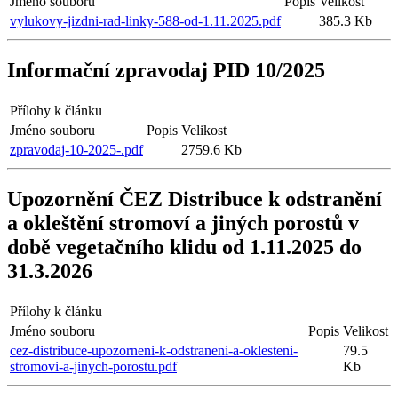
Jméno souboru
Popis
Velikost
vylukovy-jizdni-rad-linky-588-od-1.11.2025.pdf
385.3 Kb
Informační zpravodaj PID 10/2025
Přílohy k článku
Jméno souboru
Popis
Velikost
zpravodaj-10-2025-.pdf
2759.6 Kb
Upozornění ČEZ Distribuce k odstranění
a okleštění stromoví a jiných porostů v
době vegetačního klidu od 1.11.2025 do
31.3.2026
Přílohy k článku
Jméno souboru
Popis
Velikost
cez-distribuce-upozorneni-k-odstraneni-a-oklesteni-
79.5
stromovi-a-jinych-porostu.pdf
Kb