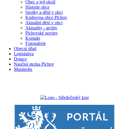
Obec a její okolí
Historie obce
Spolky a dění v obci
Knihovna obce Plchov
Aktuální dění v obci
Aktuality - archiv
Plchovské noviny
Kontakt
Fotogalerie
Obecní úřad
Legislativa
Dotace
Naučná stezka Plchov
Munipolis