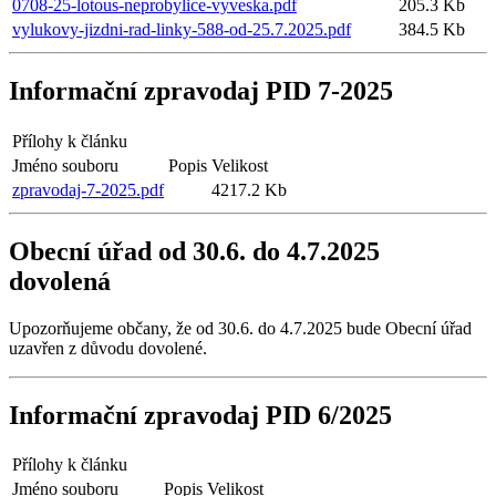
0708-25-lotous-neprobylice-vyveska.pdf
205.3 Kb
vylukovy-jizdni-rad-linky-588-od-25.7.2025.pdf
384.5 Kb
Informační zpravodaj PID 7-2025
Přílohy k článku
Jméno souboru
Popis
Velikost
zpravodaj-7-2025.pdf
4217.2 Kb
Obecní úřad od 30.6. do 4.7.2025
dovolená
Upozorňujeme občany, že od 30.6. do 4.7.2025 bude Obecní úřad
uzavřen z důvodu dovolené.
Informační zpravodaj PID 6/2025
Přílohy k článku
Jméno souboru
Popis
Velikost