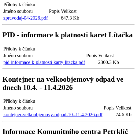
Přílohy k článku
Jméno souboru
Popis
Velikost
zpravodaj-04-2026.pdf
647.3 Kb
PID - informace k platnosti karet Lítačka
Přílohy k článku
Jméno souboru
Popis
Velikost
pid-informace-k-platnosti-karty-litacka.pdf
2300.3 Kb
Kontejner na velkoobjemový odpad ve
dnech 10.4. - 11.4.2026
Přílohy k článku
Jméno souboru
Popis
Velikost
kontejner-velkoobjemovy-odpad-10.-11.4.2026.pdf
74.6 Kb
Informace Komunitního centra Petrklíč