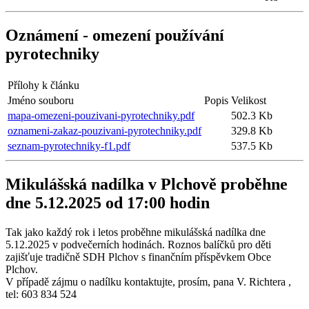
Oznámení - omezení používání
pyrotechniky
Přílohy k článku
Jméno souboru
Popis
Velikost
mapa-omezeni-pouzivani-pyrotechniky.pdf
502.3 Kb
oznameni-zakaz-pouzivani-pyrotechniky.pdf
329.8 Kb
seznam-pyrotechniky-f1.pdf
537.5 Kb
Mikulášská nadílka v Plchově proběhne
dne 5.12.2025 od 17:00 hodin
Tak jako každý rok i letos proběhne mikulášská nadílka dne
5.12.2025 v podvečerních hodinách. Roznos balíčků pro děti
zajišťuje tradičně SDH Plchov s finančním příspěvkem Obce
Plchov.
V případě zájmu o nadílku kontaktujte, prosím, pana V. Richtera ,
tel: 603 834 524