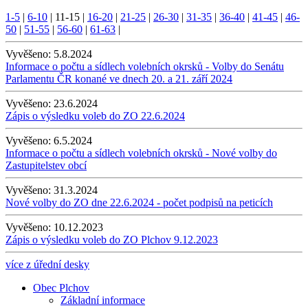
1-5
|
6-10
|
11-15
|
16-20
|
21-25
|
26-30
|
31-35
|
36-40
|
41-45
|
46-
50
|
51-55
|
56-60
|
61-63
|
Vyvěšeno:
5.8.2024
Informace o počtu a sídlech volebních okrsků - Volby do Senátu
Parlamentu ČR konané ve dnech 20. a 21. září 2024
Vyvěšeno:
23.6.2024
Zápis o výsledku voleb do ZO 22.6.2024
Vyvěšeno:
6.5.2024
Informace o počtu a sídlech volebních okrsků - Nové volby do
Zastupitelstev obcí
Vyvěšeno:
31.3.2024
Nové volby do ZO dne 22.6.2024 - počet podpisů na peticích
Vyvěšeno:
10.12.2023
Zápis o výsledku voleb do ZO Plchov 9.12.2023
více z úřední desky
Obec Plchov
Základní informace