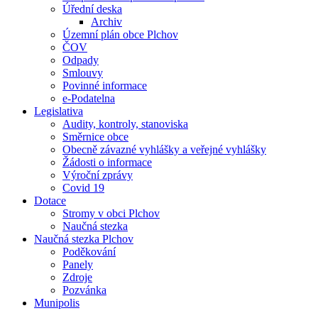
Úřední deska
Archiv
Územní plán obce Plchov
ČOV
Odpady
Smlouvy
Povinné informace
e-Podatelna
Legislativa
Audity, kontroly, stanoviska
Směrnice obce
Obecně závazné vyhlášky a veřejné vyhlášky
Žádosti o informace
Výroční zprávy
Covid 19
Dotace
Stromy v obci Plchov
Naučná stezka
Naučná stezka Plchov
Poděkování
Panely
Zdroje
Pozvánka
Munipolis