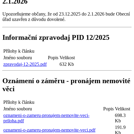
2.1.2026
Upozorňujeme občany, že od 23.12.2025 do 2.1.2026 bude Obecní
úřad uzavřen z důvodu dovolené.
Informační zpravodaj PID 12/2025
Přílohy k článku
Jméno souboru
Popis
Velikost
zpravodaj-12-2025.pdf
632 Kb
Oznámení o záměru - pronájem nemovité
věci
Přílohy k článku
Jméno souboru
Popis
Velikost
oznameni-o-zameru-pronajem-nemovite-veci-
698.3
priloha.pdf
Kb
191.9
oznameni-o-zameru-pronajem-nemovite-veci.pdf
Kb