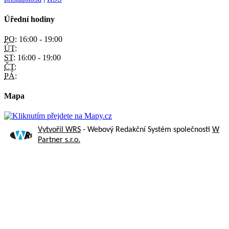
Úřední hodiny
PO:
16:00 - 19:00
ÚT:
ST:
16:00 - 19:00
ČT:
PÁ:
Mapa
Vytvořil WRS
- Webový Redakční Systém společnosti
W
Partner s.r.o.