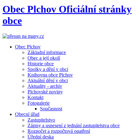
Obec
Plchov
Oficiální stránky
obce
Obec Plchov
Základní informace
Obec a její okolí
Historie obce
Spolky a dění v obci
Knihovna obce Plchov
Aktuální dění v obci
Aktuality - archiv
Plchovské noviny
Kontakt
Fotogalerie
Současnost
Obecní úřad
Zastupitelstvo
Zápisy a usnesení z jednání zastupitelstva obce
Rozpočet a rozpočtová opatření
Úřední deska