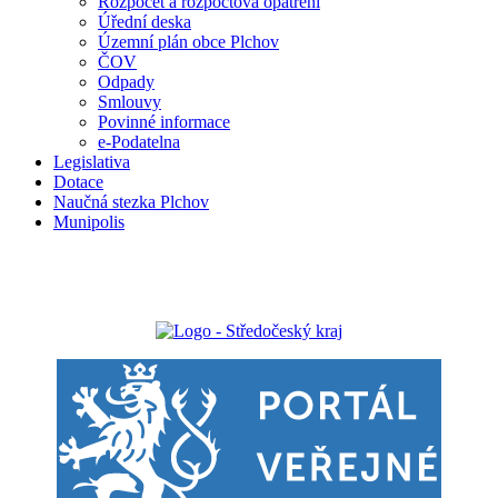
Rozpočet a rozpočtová opatření
Úřední deska
Územní plán obce Plchov
ČOV
Odpady
Smlouvy
Povinné informace
e-Podatelna
Legislativa
Dotace
Naučná stezka Plchov
Munipolis