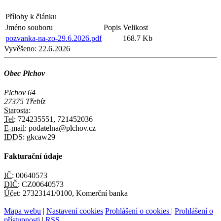
Přílohy k článku
Jméno souboru
Popis
Velikost
pozvanka-na-zo-29.6.2026.pdf
168.7 Kb
Vyvěšeno:
22.6.2026
Obec Plchov
Plchov 64
27375 Třebíz
Starosta:
Tel:
724235551, 721452036
E-mail:
podatelna@plchov.cz
IDDS:
gkcaw29
Fakturační údaje
IČ:
00640573
DIČ:
CZ00640573
Účet:
27323141/0100, Komerční banka
Mapa webu
|
Nastavení cookies
Prohlášení o cookies
|
Prohlášení o
přístupnosti
|
RSS