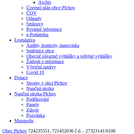
Archiv
Územní plán obce Plchov
ČOV
Odpady
Smlouvy
Povinné informace
e-Podatelna
Legislativa
Audity, kontroly, stanoviska
Směrnice obce
Obecně závazné vyhlášky a veřejné vyhlášky
Žádosti o informace
Výroční zprávy
Covid 19
Dotace
Stromy v obci Plchov
Naučná stezka
Naučná stezka Plchov
Poděkování
Panely
Zdroje
Pozvánka
Munipolis
Obec Plchov
724235551, 721452036
č.ú. - 27323141/0100