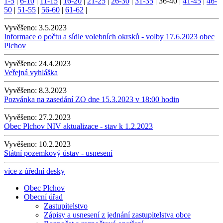
1-5
|
6-10
|
11-15
|
16-20
|
21-25
|
26-30
|
31-35
|
36-40
|
41-45
|
46-
50
|
51-55
|
56-60
|
61-62
|
Vyvěšeno:
3.5.2023
Informace o počtu a sídle volebních okrsků - volby 17.6.2023 obec
Plchov
Vyvěšeno:
24.4.2023
Veřejná vyhláška
Vyvěšeno:
8.3.2023
Pozvánka na zasedání ZO dne 15.3.2023 v 18:00 hodin
Vyvěšeno:
27.2.2023
Obec Plchov NIV aktualizace - stav k 1.2.2023
Vyvěšeno:
10.2.2023
Státní pozemkový ústav - usnesení
více z úřední desky
Obec Plchov
Obecní úřad
Zastupitelstvo
Zápisy a usnesení z jednání zastupitelstva obce