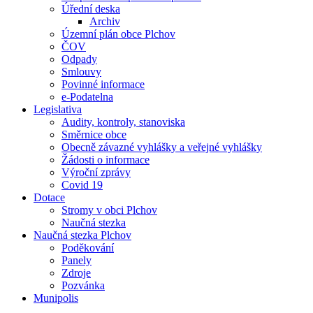
Úřední deska
Archiv
Územní plán obce Plchov
ČOV
Odpady
Smlouvy
Povinné informace
e-Podatelna
Legislativa
Audity, kontroly, stanoviska
Směrnice obce
Obecně závazné vyhlášky a veřejné vyhlášky
Žádosti o informace
Výroční zprávy
Covid 19
Dotace
Stromy v obci Plchov
Naučná stezka
Naučná stezka Plchov
Poděkování
Panely
Zdroje
Pozvánka
Munipolis