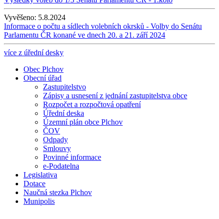
Vyvěšeno:
5.8.2024
Informace o počtu a sídlech volebních okrsků - Volby do Senátu
Parlamentu ČR konané ve dnech 20. a 21. září 2024
více z úřední desky
Obec Plchov
Obecní úřad
Zastupitelstvo
Zápisy a usnesení z jednání zastupitelstva obce
Rozpočet a rozpočtová opatření
Úřední deska
Územní plán obce Plchov
ČOV
Odpady
Smlouvy
Povinné informace
e-Podatelna
Legislativa
Dotace
Naučná stezka Plchov
Munipolis