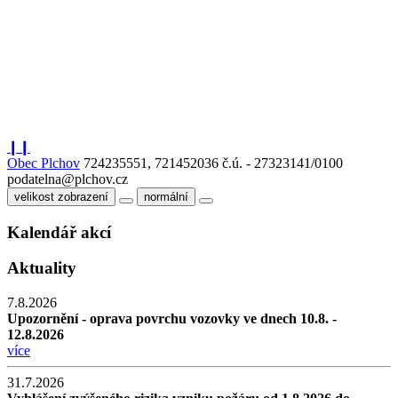
❙❙
Obec Plchov
724235551, 721452036
č.ú. - 27323141/0100
podatelna@plchov.cz
velikost zobrazení
normální
Kalendář akcí
Aktuality
7.8.2026
Upozornění - oprava povrchu vozovky ve dnech 10.8. -
12.8.2026
více
31.7.2026