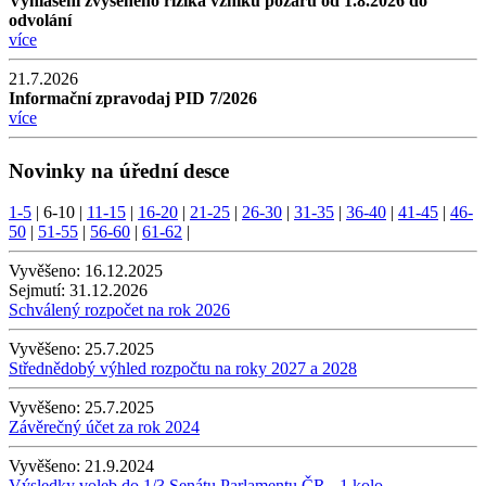
Vyhlášení zvýšeného rizika vzniku požáru od 1.8.2026 do
odvolání
více
21.7.2026
Informační zpravodaj PID 7/2026
více
Novinky na úřední desce
1-5
|
6-10
|
11-15
|
16-20
|
21-25
|
26-30
|
31-35
|
36-40
|
41-45
|
46-
50
|
51-55
|
56-60
|
61-62
|
Vyvěšeno:
16.12.2025
Sejmutí:
31.12.2026
Schválený rozpočet na rok 2026
Vyvěšeno:
25.7.2025
Střednědobý výhled rozpočtu na roky 2027 a 2028
Vyvěšeno:
25.7.2025
Závěrečný účet za rok 2024
Vyvěšeno:
21.9.2024
Výsledky voleb do 1/3 Senátu Parlamentu ČR - 1.kolo