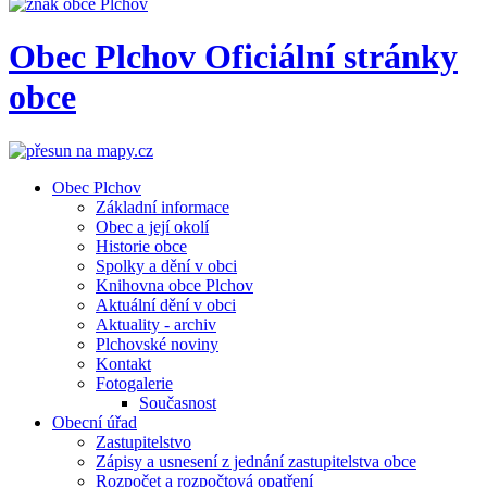
Obec
Plchov
Oficiální stránky
obce
Obec Plchov
Základní informace
Obec a její okolí
Historie obce
Spolky a dění v obci
Knihovna obce Plchov
Aktuální dění v obci
Aktuality - archiv
Plchovské noviny
Kontakt
Fotogalerie
Současnost
Obecní úřad
Zastupitelstvo
Zápisy a usnesení z jednání zastupitelstva obce
Rozpočet a rozpočtová opatření