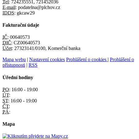
Tel:
724235551, 721452036
E-mail:
podatelna@plchov.cz
IDDS:
gkcaw29
Fakturační údaje
IČ:
00640573
DIČ:
CZ00640573
Účet:
27323141/0100, Komerční banka
Mapa webu
|
Nastavení cookies
Prohlášení o cookies
|
Prohlášení o
přístupnosti
|
RSS
Úřední hodiny
PO:
16:00 - 19:00
ÚT:
ST:
16:00 - 19:00
ČT:
PÁ:
Mapa